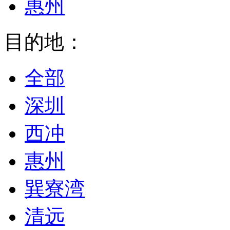
惠州
目的地：
全部
深圳
西冲
惠州
巽寮湾
清远