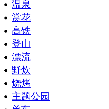
温泉
赏花
高铁
登山
漂流
野炊
烧烤
主题公园