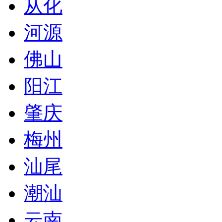
从化
河源
佛山
阳江
肇庆
梅州
汕尾
潮汕
云南