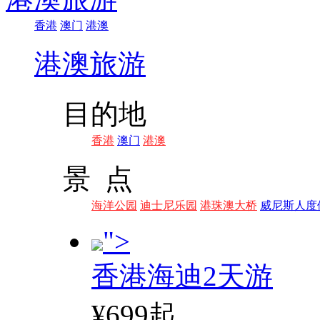
香港
澳门
港澳
港澳旅游
目的地
香港
澳门
港澳
景 点
海洋公园
迪士尼乐园
港珠澳大桥
威尼斯人度
">
香港海迪2天游
¥699起