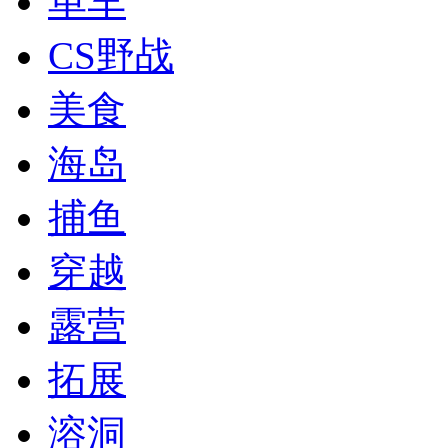
单车
CS野战
美食
海岛
捕鱼
穿越
露营
拓展
溶洞