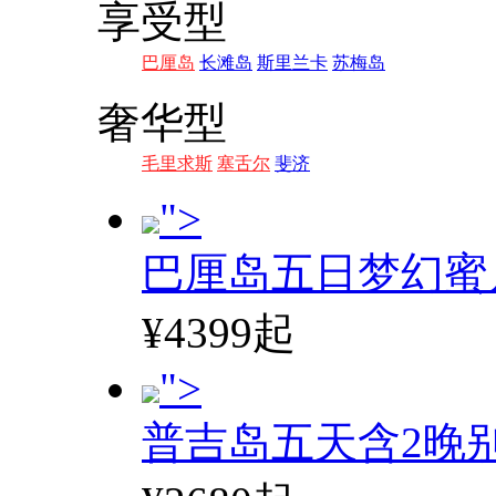
享受型
巴厘岛
长滩岛
斯里兰卡
苏梅岛
奢华型
毛里求斯
塞舌尔
斐济
">
巴厘岛五日梦幻蜜
¥4399起
">
普吉岛五天含2晚