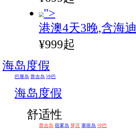
">
港澳4天3晚,含海
¥999起
海岛度假
巴厘岛
普吉岛
沙巴
海岛度假
舒适性
普吉岛
宿雾岛
芽庄
塞班岛
沙巴