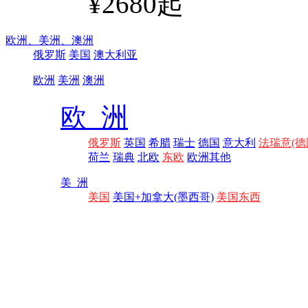
¥2680起
欧洲、
美洲、
澳洲
俄罗斯
美国
澳大利亚
欧洲
美洲
澳洲
欧 洲
俄罗斯
英国
希腊
瑞士
德国
意大利
法瑞意(德
荷兰
瑞典
北欧
东欧
欧洲其他
美 洲
美国
美国+加拿大(墨西哥)
美国东西