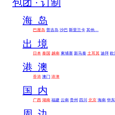
包团 · 订制
海 岛
巴厘岛
普吉岛
沙巴
斯里兰卡
其他…
出 境
日本
泰国
越南
柬埔寨
新马泰
土耳其
迪拜
欧
港 澳
香港
澳门
港澳
国 内
广西
湖南
福建
云南
贵州
四川
北京
海南
华东
周 边