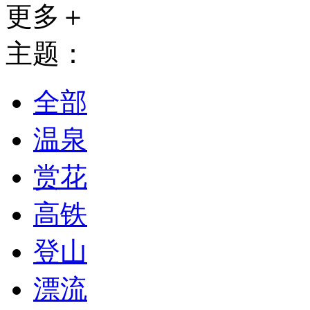
更多＋
主题：
全部
温泉
赏花
高铁
登山
漂流