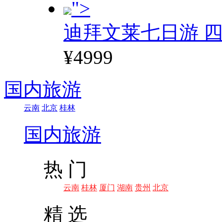
">
迪拜文莱七日游 四
¥4999
国内旅游
云南
北京
桂林
国内旅游
热 门
云南
桂林
厦门
湖南
贵州
北京
精 选