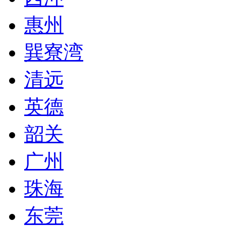
惠州
巽寮湾
清远
英德
韶关
广州
珠海
东莞