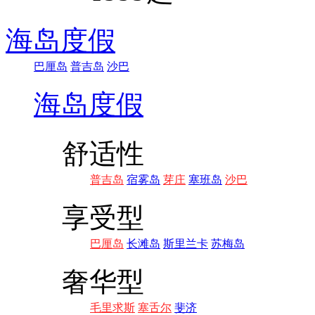
海岛度假
巴厘岛
普吉岛
沙巴
海岛度假
舒适性
普吉岛
宿雾岛
芽庄
塞班岛
沙巴
享受型
巴厘岛
长滩岛
斯里兰卡
苏梅岛
奢华型
毛里求斯
塞舌尔
斐济