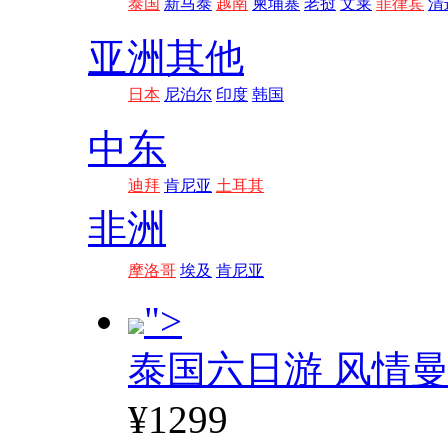
泰国
新马泰
越南
柬埔寨
老挝
文莱
菲律宾
清
亚洲其他
日本
尼泊尔
印度
韩国
中东
迪拜
肯尼亚
土耳其
非洲
摩洛哥
埃及
肯尼亚
">
泰国六日游 风情
¥1299