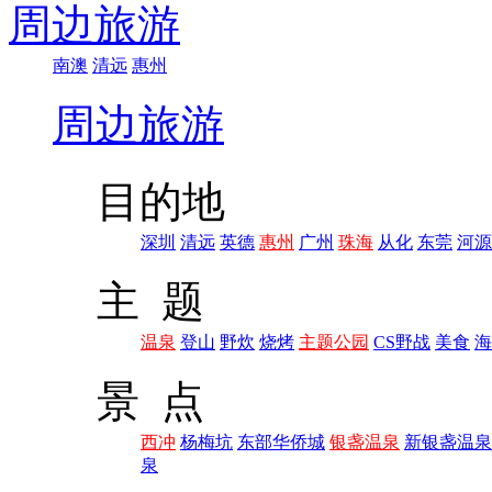
周边旅游
南澳
清远
惠州
周边旅游
目的地
深圳
清远
英德
惠州
广州
珠海
从化
东莞
河源
主 题
温泉
登山
野炊
烧烤
主题公园
CS野战
美食
海
景 点
西冲
杨梅坑
东部华侨城
银盏温泉
新银盏温泉
泉