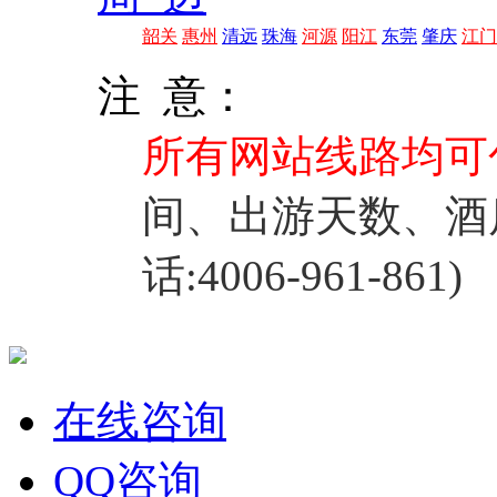
韶关
惠州
清远
珠海
河源
阳江
东莞
肇庆
江门
注 意：
所有网站线路均可
间、出游天数、酒
话:4006-961-861)
在线咨询
QQ咨询