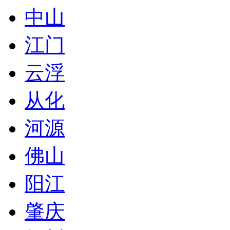
中山
江门
云浮
从化
河源
佛山
阳江
肇庆