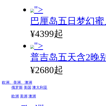
">
巴厘岛五日梦幻蜜
¥4399起
">
普吉岛五天含2晚
¥2680起
欧洲、
美洲、
澳洲
俄罗斯
美国
澳大利亚
欧洲
美洲
澳洲