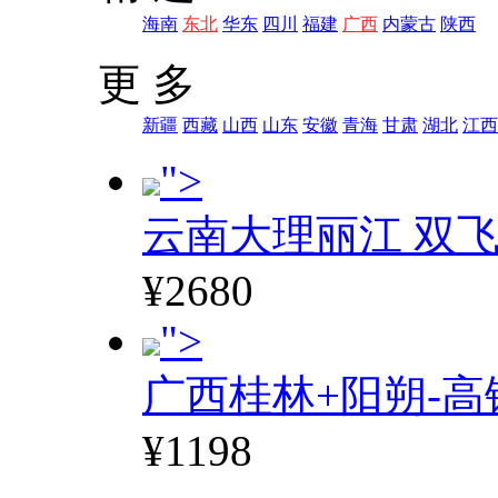
海南
东北
华东
四川
福建
广西
内蒙古
陕西
更 多
新疆
西藏
山西
山东
安徽
青海
甘肃
湖北
江西
">
云南大理丽江 双飞
¥2680
">
广西桂林+阳朔-高
¥1198