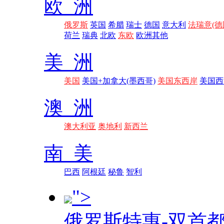
欧 洲
俄罗斯
英国
希腊
瑞士
德国
意大利
法瑞意(德
荷兰
瑞典
北欧
东欧
欧洲其他
美 洲
美国
美国+加拿大(墨西哥)
美国东西岸
美国西
澳 洲
澳大利亚
奥地利
新西兰
南 美
巴西
阿根廷
秘鲁
智利
">
俄罗斯特惠-双首