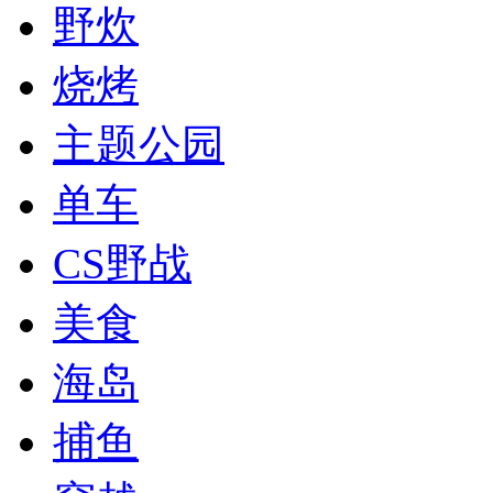
野炊
烧烤
主题公园
单车
CS野战
美食
海岛
捕鱼