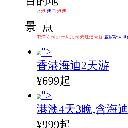
目的地
香港
澳门
港澳
景 点
海洋公园
迪士尼乐园
港珠澳大桥
威尼斯人度
">
香港海迪2天游
¥699起
">
港澳4天3晚,含海
¥999起