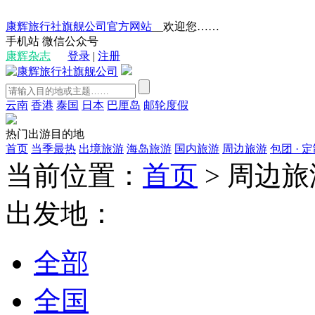
康辉旅行社旗舰公司官方网站
__欢迎您……
手机站
微信公众号
康辉杂志
登录
|
注册
云南
香港
泰国
日本
巴厘岛
邮轮度假
热门出游目的地
首页
当季最热
出境旅游
海岛旅游
国内旅游
周边旅游
包团 · 
当前位置：
首页
>
周边旅
出发地：
全部
全国