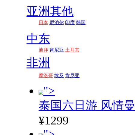
亚洲其他
日本
尼泊尔
印度
韩国
中东
迪拜
肯尼亚
土耳其
非洲
摩洛哥
埃及
肯尼亚
">
泰国六日游 风情
¥1299
">