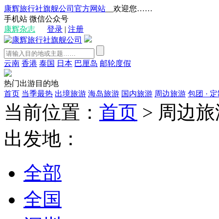
康辉旅行社旗舰公司官方网站
__欢迎您……
手机站
微信公众号
康辉杂志
登录
|
注册
云南
香港
泰国
日本
巴厘岛
邮轮度假
热门出游目的地
首页
当季最热
出境旅游
海岛旅游
国内旅游
周边旅游
包团 · 
当前位置：
首页
>
周边旅
出发地：
全部
全国