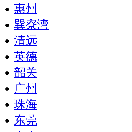
惠州
巽寮湾
清远
英德
韶关
广州
珠海
东莞