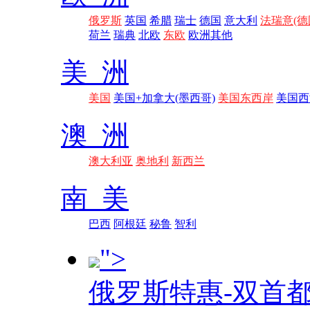
俄罗斯
英国
希腊
瑞士
德国
意大利
法瑞意(德
荷兰
瑞典
北欧
东欧
欧洲其他
美 洲
美国
美国+加拿大(墨西哥)
美国东西岸
美国西
澳 洲
澳大利亚
奥地利
新西兰
南 美
巴西
阿根廷
秘鲁
智利
">
俄罗斯特惠-双首