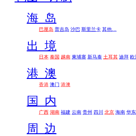
海 岛
巴厘岛
普吉岛
沙巴
斯里兰卡
其他…
出 境
日本
泰国
越南
柬埔寨
新马泰
土耳其
迪拜
欧
港 澳
香港
澳门
港澳
国 内
广西
湖南
福建
云南
贵州
四川
北京
海南
华东
周 边