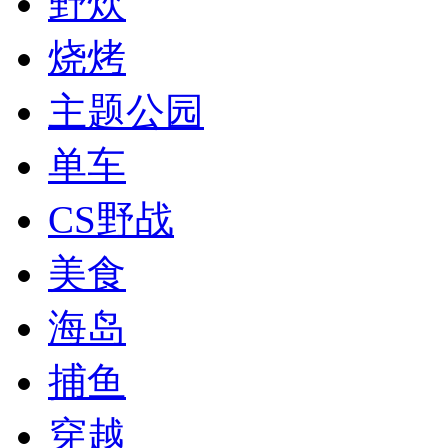
野炊
烧烤
主题公园
单车
CS野战
美食
海岛
捕鱼
穿越