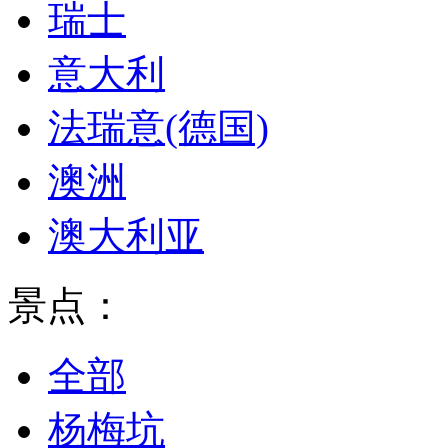
瑞士
意大利
法瑞意(德国)
澳洲
澳大利亚
景点：
全部
杨梅坑