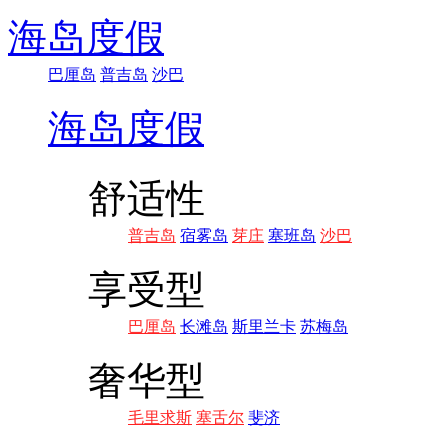
海岛度假
巴厘岛
普吉岛
沙巴
海岛度假
舒适性
普吉岛
宿雾岛
芽庄
塞班岛
沙巴
享受型
巴厘岛
长滩岛
斯里兰卡
苏梅岛
奢华型
毛里求斯
塞舌尔
斐济