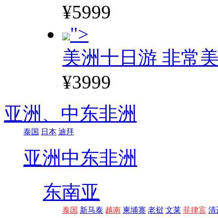
¥5999
">
美洲十日游 非常美
¥3999
亚洲、
中东非洲
泰国
日本
迪拜
亚洲
中东非洲
东南亚
泰国
新马泰
越南
柬埔寨
老挝
文莱
菲律宾
清