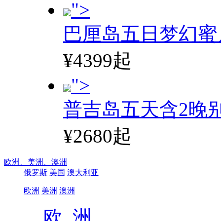
">
巴厘岛五日梦幻蜜
¥4399起
">
普吉岛五天含2晚
¥2680起
欧洲、
美洲、
澳洲
俄罗斯
美国
澳大利亚
欧洲
美洲
澳洲
欧 洲