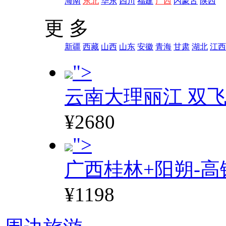
海南
东北
华东
四川
福建
广西
内蒙古
陕西
更 多
新疆
西藏
山西
山东
安徽
青海
甘肃
湖北
江西
">
云南大理丽江 双飞
¥2680
">
广西桂林+阳朔-高
¥1198