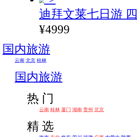
迪拜文莱七日游 四
¥4999
国内旅游
云南
北京
桂林
国内旅游
热 门
云南
桂林
厦门
湖南
贵州
北京
精 选