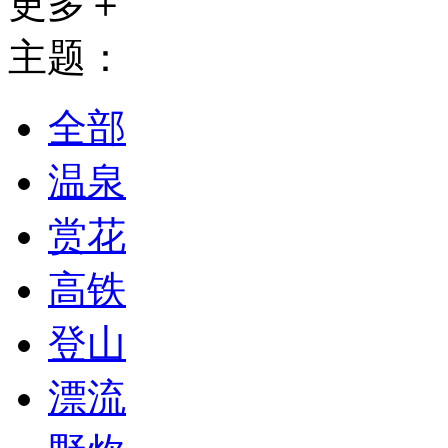
更多＋
主题：
全部
温泉
赏花
高铁
登山
漂流