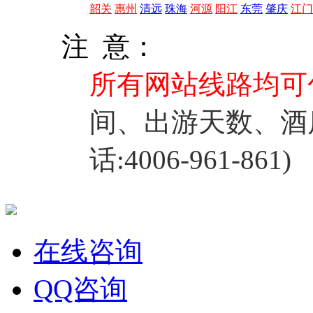
韶关
惠州
清远
珠海
河源
阳江
东莞
肇庆
江门
注 意：
所有网站线路均可
间、出游天数、酒
话:4006-961-861)
在线咨询
QQ咨询