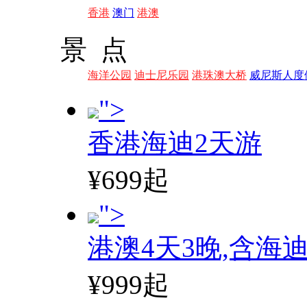
香港
澳门
港澳
景 点
海洋公园
迪士尼乐园
港珠澳大桥
威尼斯人度
">
香港海迪2天游
¥699起
">
港澳4天3晚,含海
¥999起