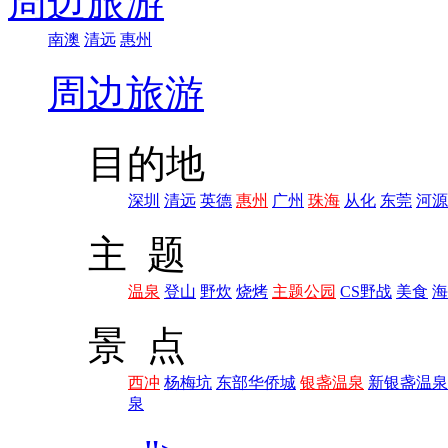
周边旅游
南澳
清远
惠州
周边旅游
目的地
深圳
清远
英德
惠州
广州
珠海
从化
东莞
河源
主 题
温泉
登山
野炊
烧烤
主题公园
CS野战
美食
海
景 点
西冲
杨梅坑
东部华侨城
银盏温泉
新银盏温泉
泉