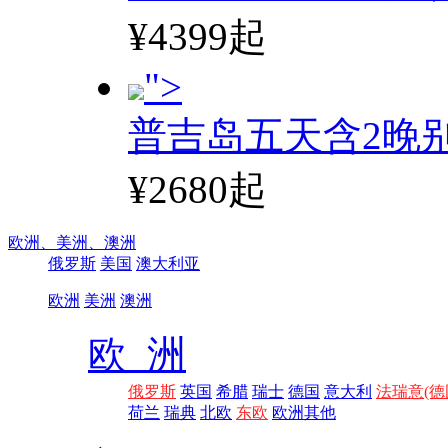
¥4399起
">
普吉岛五天含2晚
¥2680起
欧洲、
美洲、
澳洲
俄罗斯
美国
澳大利亚
欧洲
美洲
澳洲
欧 洲
俄罗斯
英国
希腊
瑞士
德国
意大利
法瑞意(德
荷兰
瑞典
北欧
东欧
欧洲其他