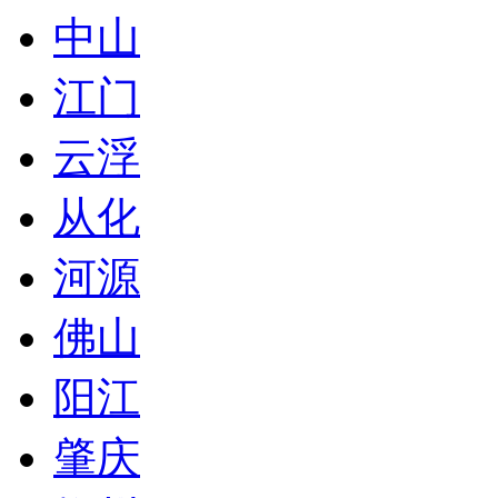
中山
江门
云浮
从化
河源
佛山
阳江
肇庆