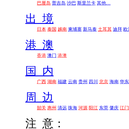
巴厘岛
普吉岛
沙巴
斯里兰卡
其他…
出 境
日本
泰国
越南
柬埔寨
新马泰
土耳其
迪拜
欧
港 澳
香港
澳门
港澳
国 内
广西
湖南
福建
云南
贵州
四川
北京
海南
华东
周 边
韶关
惠州
清远
珠海
河源
阳江
东莞
肇庆
江门
注 意：