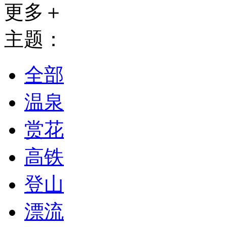
更多＋
主题：
全部
温泉
赏花
高铁
登山
漂流