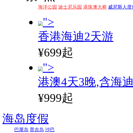
海洋公园
迪士尼乐园
港珠澳大桥
威尼斯人度
">
香港海迪2天游
¥699起
">
港澳4天3晚,含海
¥999起
海岛度假
巴厘岛
普吉岛
沙巴