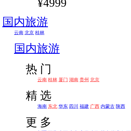
¥4999
国内旅游
云南
北京
桂林
国内旅游
热 门
云南
桂林
厦门
湖南
贵州
北京
精 选
海南
东北
华东
四川
福建
广西
内蒙古
陕西
更 多