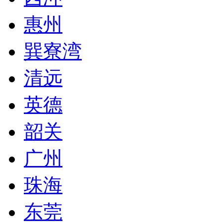
惠州
巽寮湾
清远
英德
韶关
广州
珠海
东莞