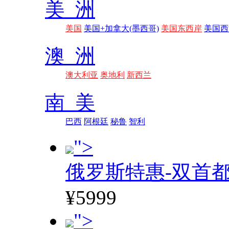
美 洲
美国
美国+加拿大(墨西哥)
美国东西岸
美国西
澳 洲
澳大利亚
奥地利
新西兰
南 美
巴西
阿根廷
秘鲁
智利
">
俄罗斯特惠-双首
¥5999
">