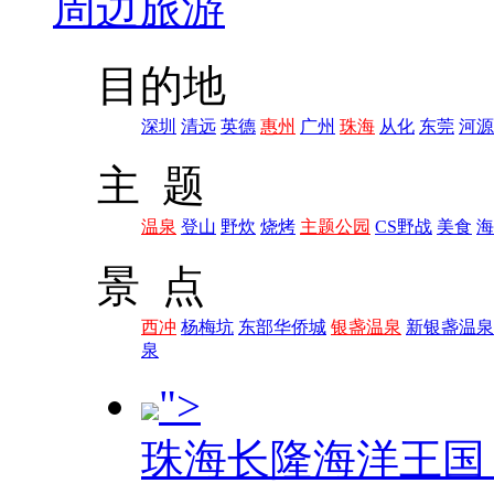
周边旅游
目的地
深圳
清远
英德
惠州
广州
珠海
从化
东莞
河源
主 题
温泉
登山
野炊
烧烤
主题公园
CS野战
美食
海
景 点
西冲
杨梅坑
东部华侨城
银盏温泉
新银盏温泉
泉
">
珠海长隆海洋王国