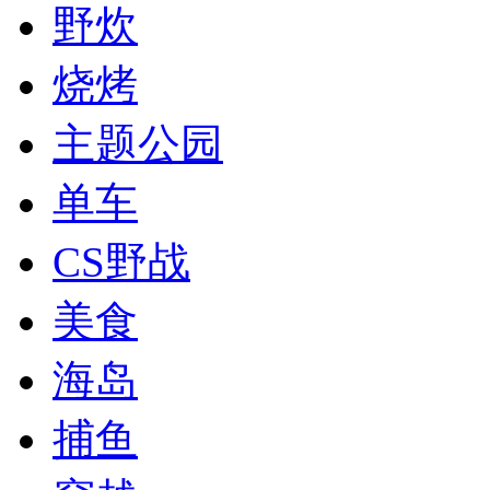
野炊
烧烤
主题公园
单车
CS野战
美食
海岛
捕鱼