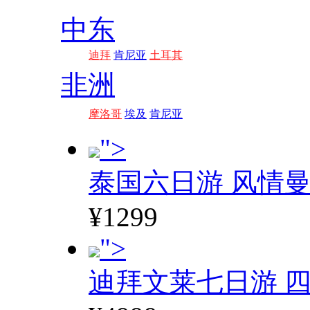
中东
迪拜
肯尼亚
土耳其
非洲
摩洛哥
埃及
肯尼亚
">
泰国六日游 风情
¥1299
">
迪拜文莱七日游 四