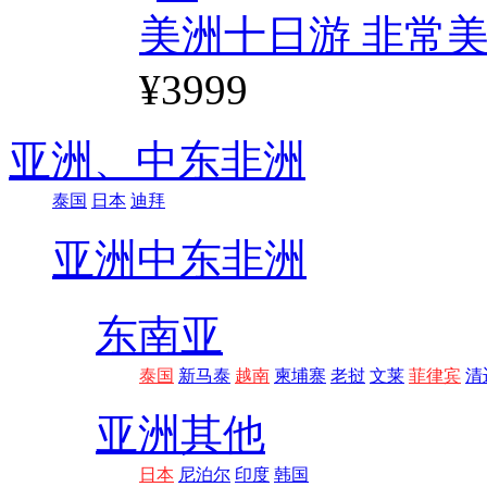
美洲十日游 非常美
¥3999
亚洲、
中东非洲
泰国
日本
迪拜
亚洲
中东非洲
东南亚
泰国
新马泰
越南
柬埔寨
老挝
文莱
菲律宾
清
亚洲其他
日本
尼泊尔
印度
韩国