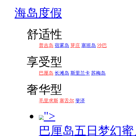
海岛度假
舒适性
普吉岛
宿雾岛
芽庄
塞班岛
沙巴
享受型
巴厘岛
长滩岛
斯里兰卡
苏梅岛
奢华型
毛里求斯
塞舌尔
斐济
">
巴厘岛五日梦幻蜜