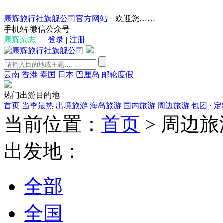
康辉旅行社旗舰公司官方网站
__欢迎您……
手机站
微信公众号
康辉杂志
登录
|
注册
云南
香港
泰国
日本
巴厘岛
邮轮度假
热门出游目的地
首页
当季最热
出境旅游
海岛旅游
国内旅游
周边旅游
包团 · 
当前位置：
首页
>
周边旅
出发地：
全部
全国