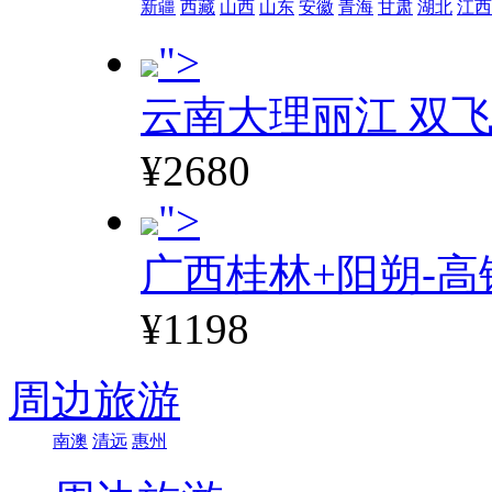
新疆
西藏
山西
山东
安徽
青海
甘肃
湖北
江西
">
云南大理丽江 双飞
¥2680
">
广西桂林+阳朔-高
¥1198
周边旅游
南澳
清远
惠州