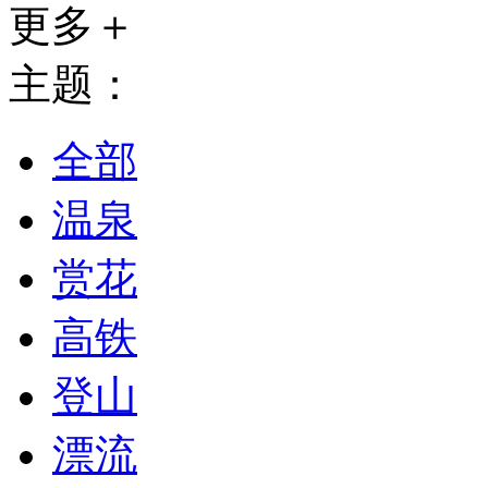
更多＋
主题：
全部
温泉
赏花
高铁
登山
漂流