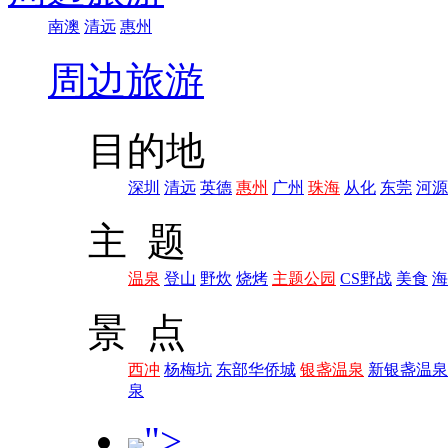
南澳
清远
惠州
周边旅游
目的地
深圳
清远
英德
惠州
广州
珠海
从化
东莞
河源
主 题
温泉
登山
野炊
烧烤
主题公园
CS野战
美食
海
景 点
西冲
杨梅坑
东部华侨城
银盏温泉
新银盏温泉
泉
">