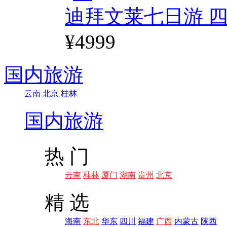
迪拜文莱七日游 四
¥4999
国内旅游
云南
北京
桂林
国内旅游
热 门
云南
桂林
厦门
湖南
贵州
北京
精 选
海南
东北
华东
四川
福建
广西
内蒙古
陕西