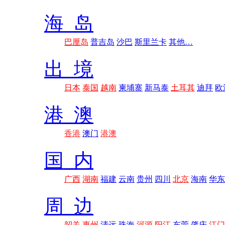
海 岛
巴厘岛
普吉岛
沙巴
斯里兰卡
其他…
出 境
日本
泰国
越南
柬埔寨
新马泰
土耳其
迪拜
欧
港 澳
香港
澳门
港澳
国 内
广西
湖南
福建
云南
贵州
四川
北京
海南
华东
周 边
韶关
惠州
清远
珠海
河源
阳江
东莞
肇庆
江门