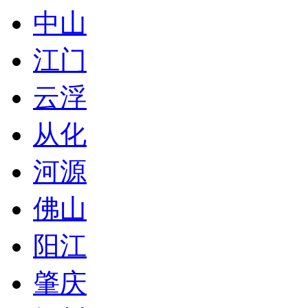
中山
江门
云浮
从化
河源
佛山
阳江
肇庆