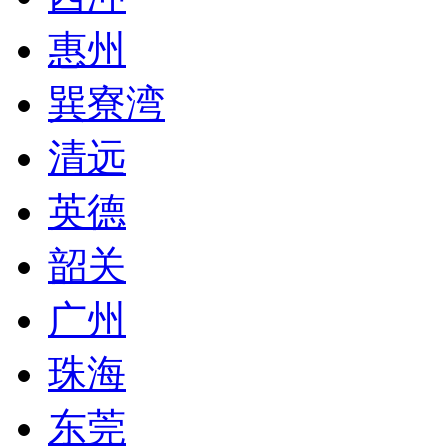
惠州
巽寮湾
清远
英德
韶关
广州
珠海
东莞