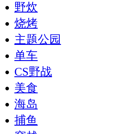
野炊
烧烤
主题公园
单车
CS野战
美食
海岛
捕鱼