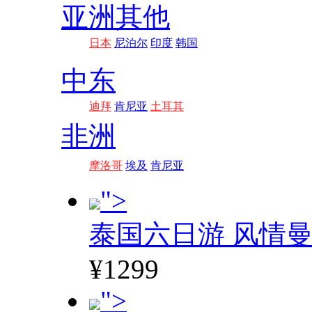
亚洲其他
日本
尼泊尔
印度
韩国
中东
迪拜
肯尼亚
土耳其
非洲
摩洛哥
埃及
肯尼亚
">
泰国六日游 风情
¥1299
">