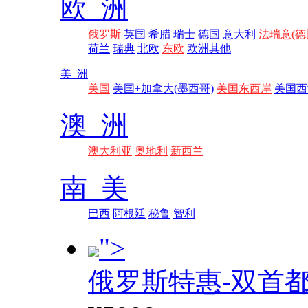
欧 洲
俄罗斯
英国
希腊
瑞士
德国
意大利
法瑞意(德
荷兰
瑞典
北欧
东欧
欧洲其他
美 洲
美国
美国+加拿大(墨西哥)
美国东西岸
美国西
澳 洲
澳大利亚
奥地利
新西兰
南 美
巴西
阿根廷
秘鲁
智利
">
俄罗斯特惠-双首