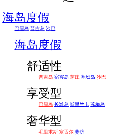
海岛度假
巴厘岛
普吉岛
沙巴
海岛度假
舒适性
普吉岛
宿雾岛
芽庄
塞班岛
沙巴
享受型
巴厘岛
长滩岛
斯里兰卡
苏梅岛
奢华型
毛里求斯
塞舌尔
斐济