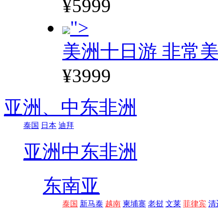
¥5999
">
美洲十日游 非常美
¥3999
亚洲、
中东非洲
泰国
日本
迪拜
亚洲
中东非洲
东南亚
泰国
新马泰
越南
柬埔寨
老挝
文莱
菲律宾
清