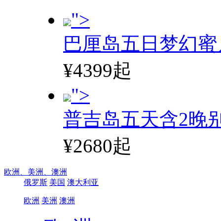
">
巴厘岛五日梦幻蜜
¥4399起
">
普吉岛五天含2晚
¥2680起
欧洲、
美洲、
澳洲
俄罗斯
美国
澳大利亚
欧洲
美洲
澳洲