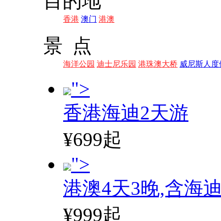
目的地
香港
澳门
港澳
景 点
海洋公园
迪士尼乐园
港珠澳大桥
威尼斯人度
">
香港海迪2天游
¥699起
">
港澳4天3晚,含海
¥999起