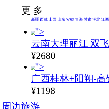
更 多
新疆
西藏
山西
山东
安徽
青海
甘肃
湖北
江西
">
云南大理丽江 双飞
¥2680
">
广西桂林+阳朔-高
¥1198
周边旅游