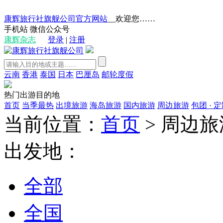
康辉旅行社旗舰公司官方网站
__欢迎您……
手机站
微信公众号
康辉杂志
登录
|
注册
云南
香港
泰国
日本
巴厘岛
邮轮度假
热门出游目的地
首页
当季最热
出境旅游
海岛旅游
国内旅游
周边旅游
包团 · 
当前位置：
首页
>
周边旅
出发地：
全部
全国