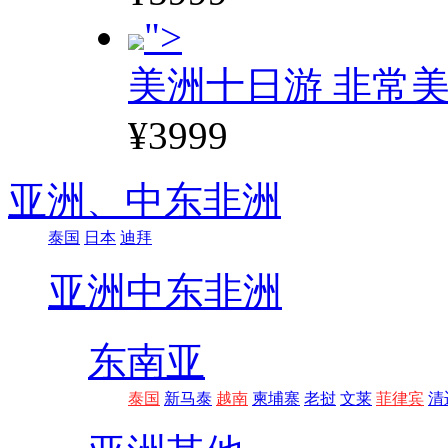
">
美洲十日游 非常美
¥3999
亚洲、
中东非洲
泰国
日本
迪拜
亚洲
中东非洲
东南亚
泰国
新马泰
越南
柬埔寨
老挝
文莱
菲律宾
清