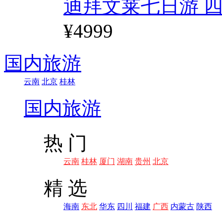
迪拜文莱七日游 四
¥4999
国内旅游
云南
北京
桂林
国内旅游
热 门
云南
桂林
厦门
湖南
贵州
北京
精 选
海南
东北
华东
四川
福建
广西
内蒙古
陕西