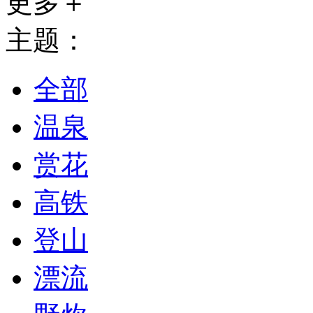
更多＋
主题：
全部
温泉
赏花
高铁
登山
漂流