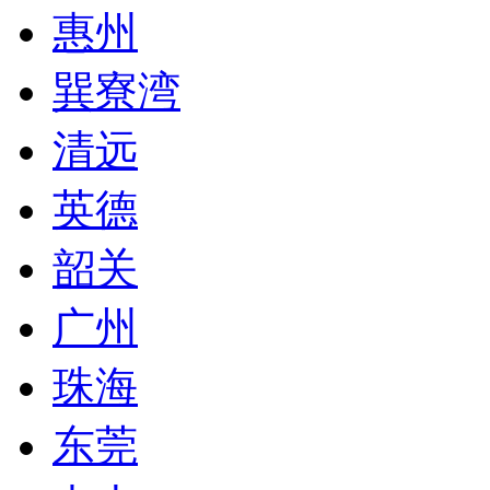
惠州
巽寮湾
清远
英德
韶关
广州
珠海
东莞