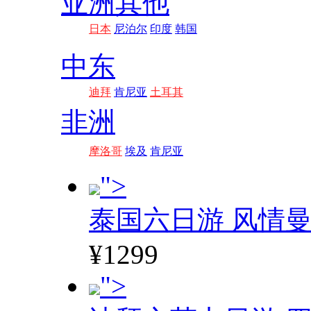
亚洲其他
日本
尼泊尔
印度
韩国
中东
迪拜
肯尼亚
土耳其
非洲
摩洛哥
埃及
肯尼亚
">
泰国六日游 风情
¥1299
">