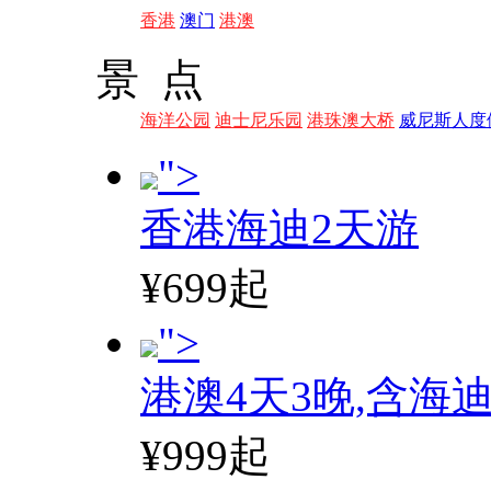
香港
澳门
港澳
景 点
海洋公园
迪士尼乐园
港珠澳大桥
威尼斯人度
">
香港海迪2天游
¥699起
">
港澳4天3晚,含海
¥999起