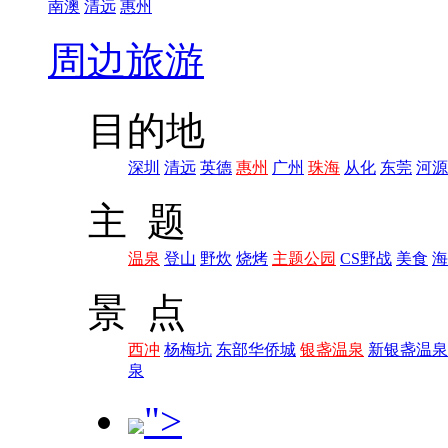
南澳
清远
惠州
周边旅游
目的地
深圳
清远
英德
惠州
广州
珠海
从化
东莞
河源
主 题
温泉
登山
野炊
烧烤
主题公园
CS野战
美食
海
景 点
西冲
杨梅坑
东部华侨城
银盏温泉
新银盏温泉
泉
">