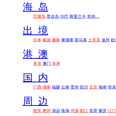
海 岛
巴厘岛
普吉岛
沙巴
斯里兰卡
其他…
出 境
日本
泰国
越南
柬埔寨
新马泰
土耳其
迪拜
欧
港 澳
香港
澳门
港澳
国 内
广西
湖南
福建
云南
贵州
四川
北京
海南
华东
周 边
韶关
惠州
清远
珠海
河源
阳江
东莞
肇庆
江门