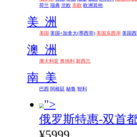
荷兰
瑞典
北欧
东欧
欧洲其他
美 洲
美国
美国+加拿大(墨西哥)
美国东西岸
美国西
澳 洲
澳大利亚
奥地利
新西兰
南 美
巴西
阿根廷
秘鲁
智利
">
俄罗斯特惠-双首
¥5999