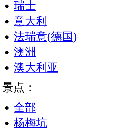
瑞士
意大利
法瑞意(德国)
澳洲
澳大利亚
景点：
全部
杨梅坑