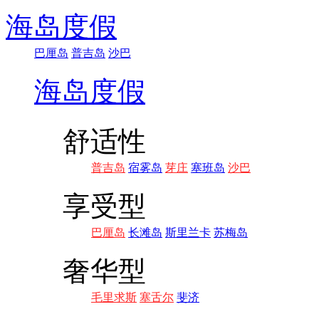
海岛度假
巴厘岛
普吉岛
沙巴
海岛度假
舒适性
普吉岛
宿雾岛
芽庄
塞班岛
沙巴
享受型
巴厘岛
长滩岛
斯里兰卡
苏梅岛
奢华型
毛里求斯
塞舌尔
斐济