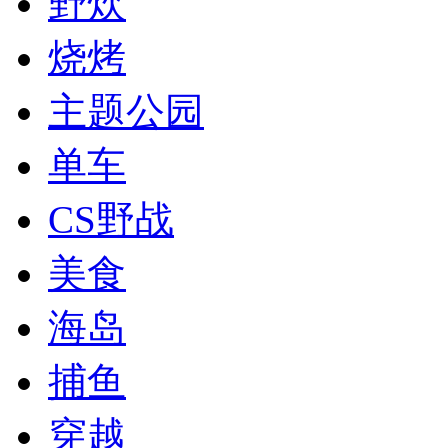
野炊
烧烤
主题公园
单车
CS野战
美食
海岛
捕鱼
穿越