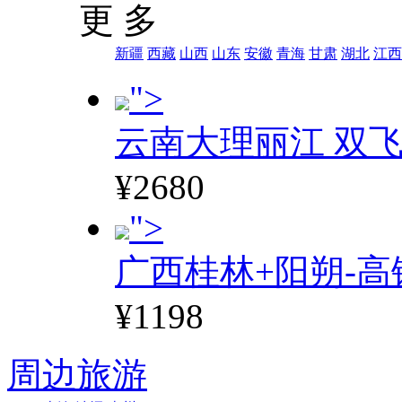
更 多
新疆
西藏
山西
山东
安徽
青海
甘肃
湖北
江西
">
云南大理丽江 双飞
¥2680
">
广西桂林+阳朔-高
¥1198
周边旅游