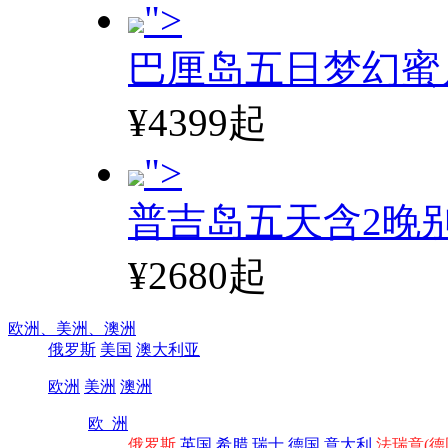
">
巴厘岛五日梦幻蜜
¥4399起
">
普吉岛五天含2晚
¥2680起
欧洲、
美洲、
澳洲
俄罗斯
美国
澳大利亚
欧洲
美洲
澳洲
欧 洲
俄罗斯
英国
希腊
瑞士
德国
意大利
法瑞意(德