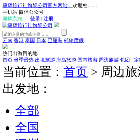
康辉旅行社旗舰公司官方网站
__欢迎您……
手机站
微信公众号
康辉杂志
登录
|
注册
云南
香港
泰国
日本
巴厘岛
邮轮度假
热门出游目的地
首页
当季最热
出境旅游
海岛旅游
国内旅游
周边旅游
包团 · 
当前位置：
首页
>
周边旅
出发地：
全部
全国