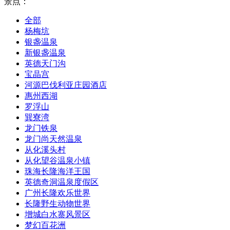
景点：
全部
杨梅坑
银盏温泉
新银盏温泉
英德天门沟
宝晶宫
河源巴伐利亚庄园酒店
惠州西湖
罗浮山
巽寮湾
龙门铁泉
龙门尚天然温泉
从化溪头村
从化望谷温泉小镇
珠海长隆海洋王国
英德奇洞温泉度假区
广州长隆欢乐世界
长隆野生动物世界
增城白水寨风景区
梦幻百花洲