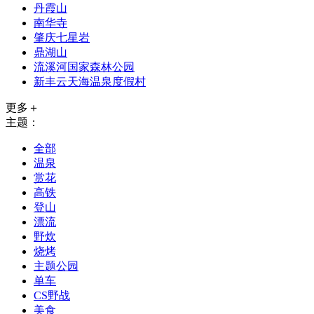
丹霞山
南华寺
肇庆七星岩
鼎湖山
流溪河国家森林公园
新丰云天海温泉度假村
更多＋
主题：
全部
温泉
赏花
高铁
登山
漂流
野炊
烧烤
主题公园
单车
CS野战
美食