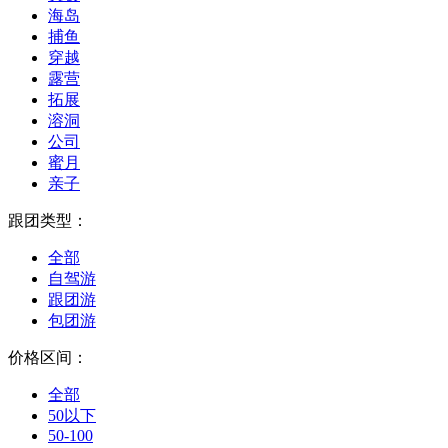
海岛
捕鱼
穿越
露营
拓展
溶洞
公司
蜜月
亲子
跟团类型：
全部
自驾游
跟团游
包团游
价格区间：
全部
50以下
50-100