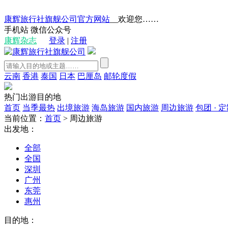
康辉旅行社旗舰公司官方网站
__欢迎您……
手机站
微信公众号
康辉杂志
登录
|
注册
云南
香港
泰国
日本
巴厘岛
邮轮度假
热门出游目的地
首页
当季最热
出境旅游
海岛旅游
国内旅游
周边旅游
包团 · 
当前位置：
首页
>
周边旅游
出发地：
全部
全国
深圳
广州
东莞
惠州
目的地：