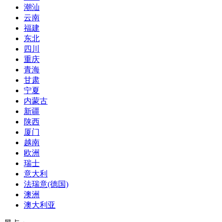
潮汕
云南
福建
东北
四川
重庆
青海
甘肃
宁夏
内蒙古
新疆
陕西
厦门
越南
欧洲
瑞士
意大利
法瑞意(德国)
澳洲
澳大利亚