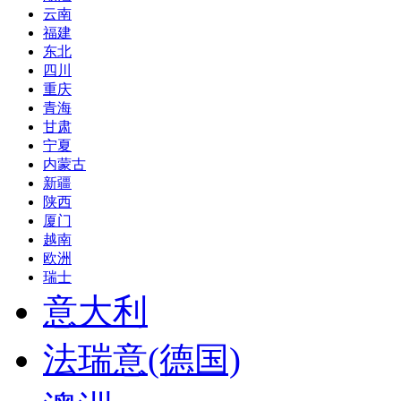
云南
福建
东北
四川
重庆
青海
甘肃
宁夏
内蒙古
新疆
陕西
厦门
越南
欧洲
瑞士
意大利
法瑞意(德国)