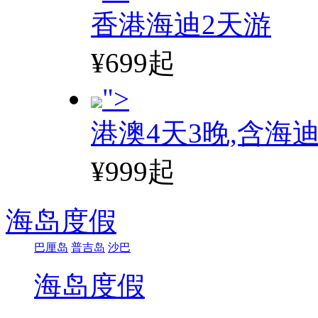
香港海迪2天游
¥699起
">
港澳4天3晚,含海
¥999起
海岛度假
巴厘岛
普吉岛
沙巴
海岛度假