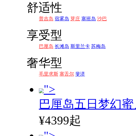
舒适性
普吉岛
宿雾岛
芽庄
塞班岛
沙巴
享受型
巴厘岛
长滩岛
斯里兰卡
苏梅岛
奢华型
毛里求斯
塞舌尔
斐济
">
巴厘岛五日梦幻蜜
¥4399起
">