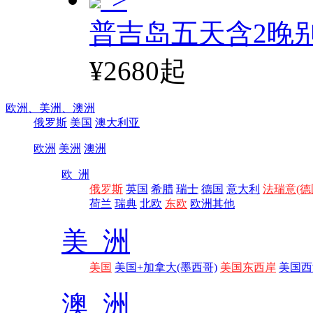
普吉岛五天含2晚
¥2680起
欧洲、
美洲、
澳洲
俄罗斯
美国
澳大利亚
欧洲
美洲
澳洲
欧 洲
俄罗斯
英国
希腊
瑞士
德国
意大利
法瑞意(德
荷兰
瑞典
北欧
东欧
欧洲其他
美 洲
美国
美国+加拿大(墨西哥)
美国东西岸
美国西
澳 洲