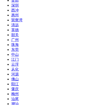
全部
深圳
西冲
惠州
巽寮湾
清远
英德
韶关
广州
珠海
东莞
中山
江门
云浮
从化
河源
佛山
阳江
肇庆
梅州
汕尾
潮汕