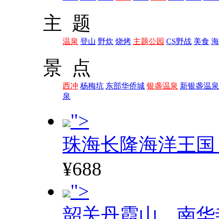
主 题
温泉
登山
野炊
烧烤
主题公园
CS野战
美食
海
景 点
西冲
杨梅坑
东部华侨城
银盏温泉
新银盏温泉
泉
">
珠海长隆海洋王国
¥688
">
韶关丹霞山、南华