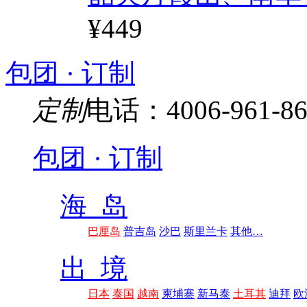
¥449
包团 · 订制
定制
电话：4006-961-86
包团 · 订制
海 岛
巴厘岛
普吉岛
沙巴
斯里兰卡
其他…
出 境
日本
泰国
越南
柬埔寨
新马泰
土耳其
迪拜
欧