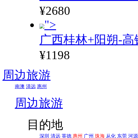
¥2680
">
广西桂林+阳朔-高
¥1198
周边旅游
南澳
清远
惠州
周边旅游
目的地
深圳
清远
英德
惠州
广州
珠海
从化
东莞
河源