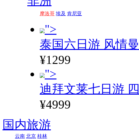
非洲
摩洛哥
埃及
肯尼亚
">
泰国六日游 风情
¥1299
">
迪拜文莱七日游 四
¥4999
国内旅游
云南
北京
桂林