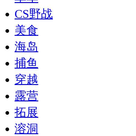
CS野战
美食
海岛
捕鱼
穿越
露营
拓展
溶洞