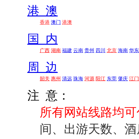
港 澳
香港
澳门
港澳
国 内
广西
湖南
福建
云南
贵州
四川
北京
海南
华东
周 边
韶关
惠州
清远
珠海
河源
阳江
东莞
肇庆
江门
注 意：
所有网站线路均可
间、出游天数、酒