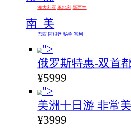
澳大利亚
奥地利
新西兰
南 美
巴西
阿根廷
秘鲁
智利
">
俄罗斯特惠-双首
¥5999
">
美洲十日游 非常美
¥3999