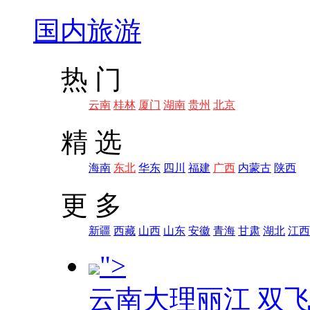
国内旅游
热 门
云南
桂林
厦门
湖南
贵州
北京
精 选
海南
东北
华东
四川
福建
广西
内蒙古
陕西
更 多
新疆
西藏
山西
山东
安徽
青海
甘肃
湖北
江西
">
云南大理丽江 双飞