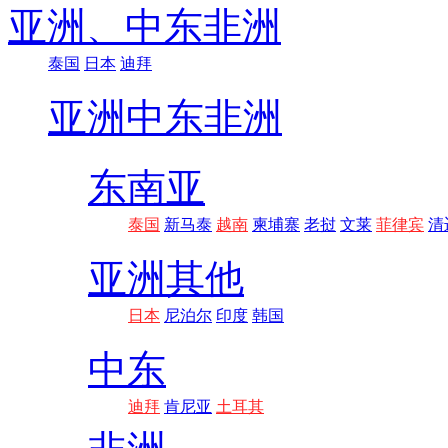
亚洲、
中东非洲
泰国
日本
迪拜
亚洲
中东非洲
东南亚
泰国
新马泰
越南
柬埔寨
老挝
文莱
菲律宾
清
亚洲其他
日本
尼泊尔
印度
韩国
中东
迪拜
肯尼亚
土耳其