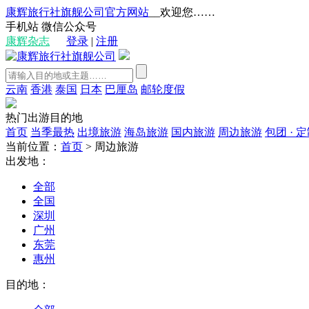
康辉旅行社旗舰公司官方网站
__欢迎您……
手机站
微信公众号
康辉杂志
登录
|
注册
云南
香港
泰国
日本
巴厘岛
邮轮度假
热门出游目的地
首页
当季最热
出境旅游
海岛旅游
国内旅游
周边旅游
包团 · 
当前位置：
首页
>
周边旅游
出发地：
全部
全国
深圳
广州
东莞
惠州
目的地：