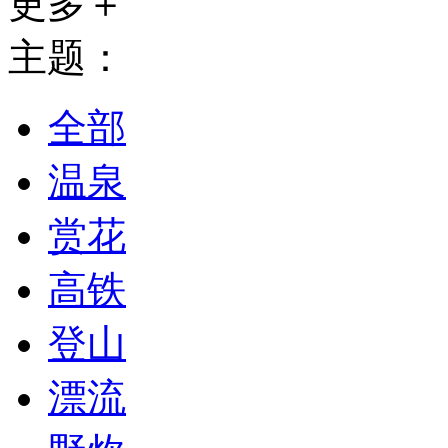
更多＋
主题：
全部
温泉
赏花
高铁
登山
漂流