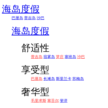
海岛度假
巴厘岛
普吉岛
沙巴
海岛度假
舒适性
普吉岛
宿雾岛
芽庄
塞班岛
沙巴
享受型
巴厘岛
长滩岛
斯里兰卡
苏梅岛
奢华型
毛里求斯
塞舌尔
斐济