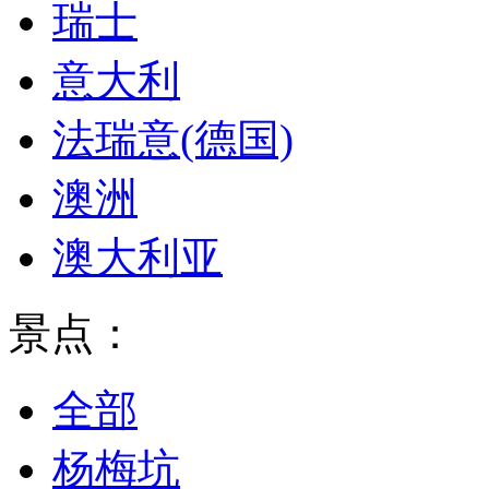
瑞士
意大利
法瑞意(德国)
澳洲
澳大利亚
景点：
全部
杨梅坑