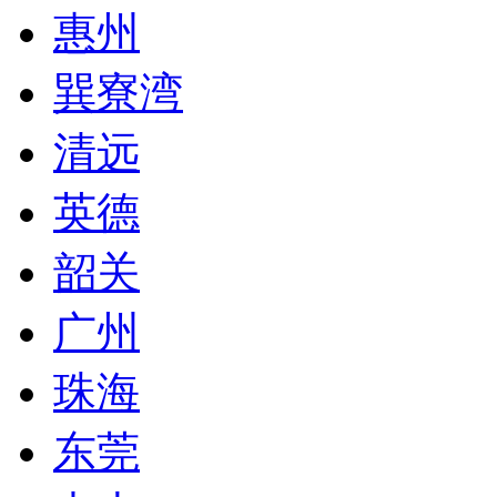
惠州
巽寮湾
清远
英德
韶关
广州
珠海
东莞