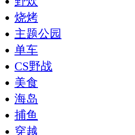
野炊
烧烤
主题公园
单车
CS野战
美食
海岛
捕鱼
穿越