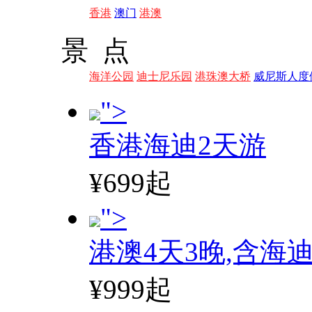
香港
澳门
港澳
景 点
海洋公园
迪士尼乐园
港珠澳大桥
威尼斯人度
">
香港海迪2天游
¥699起
">
港澳4天3晚,含海
¥999起