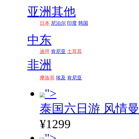
亚洲其他
日本
尼泊尔
印度
韩国
中东
迪拜
肯尼亚
土耳其
非洲
摩洛哥
埃及
肯尼亚
">
泰国六日游 风情
¥1299
">