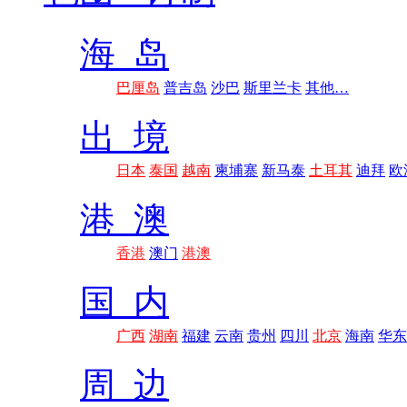
海 岛
巴厘岛
普吉岛
沙巴
斯里兰卡
其他…
出 境
日本
泰国
越南
柬埔寨
新马泰
土耳其
迪拜
欧
港 澳
香港
澳门
港澳
国 内
广西
湖南
福建
云南
贵州
四川
北京
海南
华东
周 边