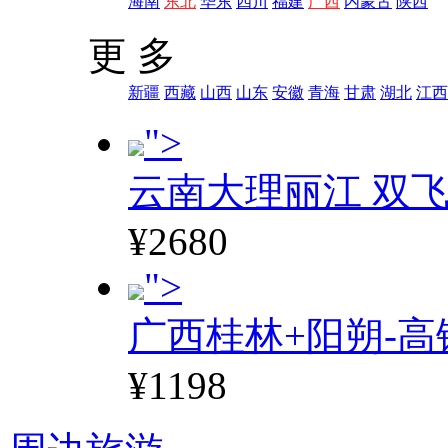
海南
东北
华东
四川
福建
广西
内蒙古
陕西
更 多
新疆
西藏
山西
山东
安徽
青海
甘肃
湖北
江西
">
云南大理丽江 双飞
¥2680
">
广西桂林+阳朔-高
¥1198