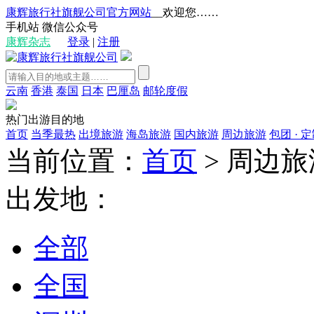
康辉旅行社旗舰公司官方网站
__欢迎您……
手机站
微信公众号
康辉杂志
登录
|
注册
云南
香港
泰国
日本
巴厘岛
邮轮度假
热门出游目的地
首页
当季最热
出境旅游
海岛旅游
国内旅游
周边旅游
包团 · 
当前位置：
首页
>
周边旅
出发地：
全部
全国