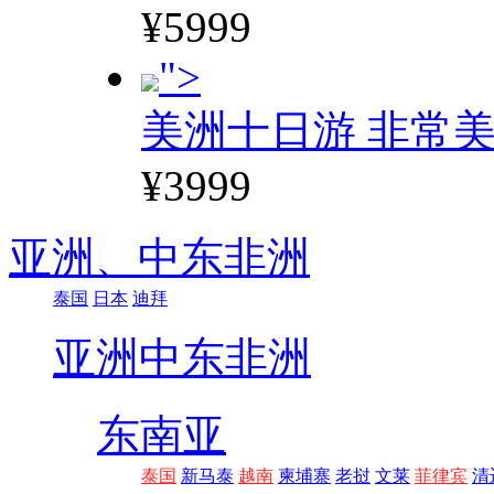
¥5999
">
美洲十日游 非常美
¥3999
亚洲、
中东非洲
泰国
日本
迪拜
亚洲
中东非洲
东南亚
泰国
新马泰
越南
柬埔寨
老挝
文莱
菲律宾
清