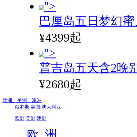
">
巴厘岛五日梦幻蜜
¥4399起
">
普吉岛五天含2晚
¥2680起
欧洲、
美洲、
澳洲
俄罗斯
美国
澳大利亚
欧洲
美洲
澳洲
欧 洲