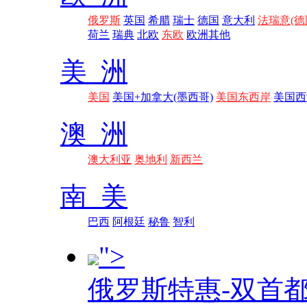
俄罗斯
英国
希腊
瑞士
德国
意大利
法瑞意(德
荷兰
瑞典
北欧
东欧
欧洲其他
美 洲
美国
美国+加拿大(墨西哥)
美国东西岸
美国西
澳 洲
澳大利亚
奥地利
新西兰
南 美
巴西
阿根廷
秘鲁
智利
">
俄罗斯特惠-双首