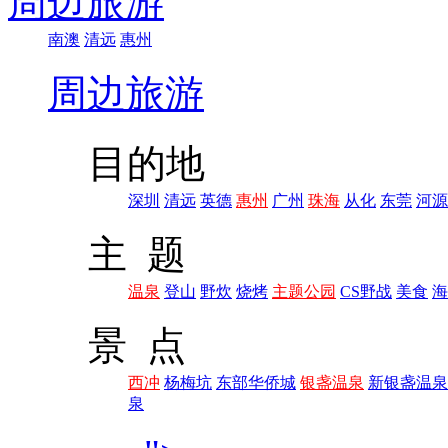
周边旅游
南澳
清远
惠州
周边旅游
目的地
深圳
清远
英德
惠州
广州
珠海
从化
东莞
河源
主 题
温泉
登山
野炊
烧烤
主题公园
CS野战
美食
海
景 点
西冲
杨梅坑
东部华侨城
银盏温泉
新银盏温泉
泉