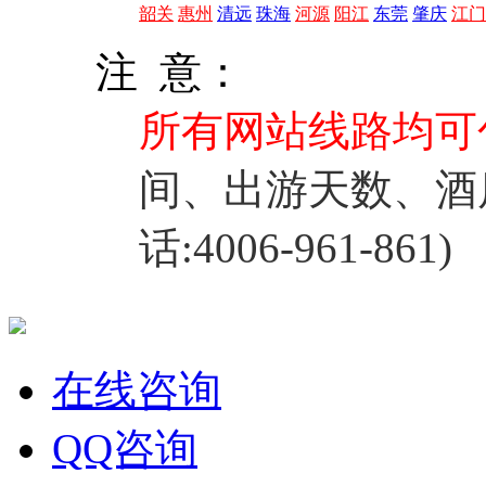
韶关
惠州
清远
珠海
河源
阳江
东莞
肇庆
江门
注 意：
所有网站线路均可
间、出游天数、酒
话:4006-961-861)
在线咨询
QQ咨询