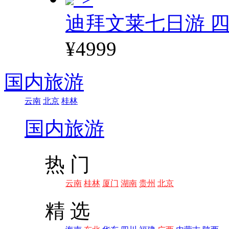
迪拜文莱七日游 四
¥4999
国内旅游
云南
北京
桂林
国内旅游
热 门
云南
桂林
厦门
湖南
贵州
北京
精 选