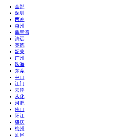
全部
深圳
西冲
惠州
巽寮湾
清远
英德
韶关
广州
珠海
东莞
中山
江门
云浮
从化
河源
佛山
阳江
肇庆
梅州
汕尾