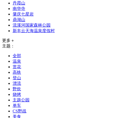
丹霞山
南华寺
肇庆七星岩
鼎湖山
流溪河国家森林公园
新丰云天海温泉度假村
更多＋
主题：
全部
温泉
赏花
高铁
登山
漂流
野炊
烧烤
主题公园
单车
CS野战
美食