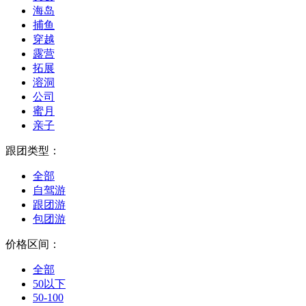
海岛
捕鱼
穿越
露营
拓展
溶洞
公司
蜜月
亲子
跟团类型：
全部
自驾游
跟团游
包团游
价格区间：
全部
50以下
50-100