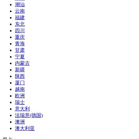
潮汕
云南
福建
东北
四川
重庆
青海
甘肃
宁夏
内蒙古
新疆
陕西
厦门
越南
欧洲
瑞士
意大利
法瑞意(德国)
澳洲
澳大利亚