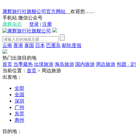
康辉旅行社旗舰公司官方网站
__欢迎您……
手机站
微信公众号
康辉杂志
登录
|
注册
云南
香港
泰国
日本
巴厘岛
邮轮度假
热门出游目的地
首页
当季最热
出境旅游
海岛旅游
国内旅游
周边旅游
包团 · 
当前位置：
首页
>
周边旅游
出发地：
全部
全国
深圳
广州
东莞
惠州
目的地：