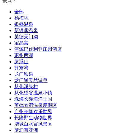
景点：
全部
杨梅坑
银盏温泉
新银盏温泉
英德天门沟
宝晶宫
河源巴伐利亚庄园酒店
惠州西湖
罗浮山
巽寮湾
龙门铁泉
龙门尚天然温泉
从化溪头村
从化望谷温泉小镇
珠海长隆海洋王国
英德奇洞温泉度假区
广州长隆欢乐世界
长隆野生动物世界
增城白水寨风景区
梦幻百花洲