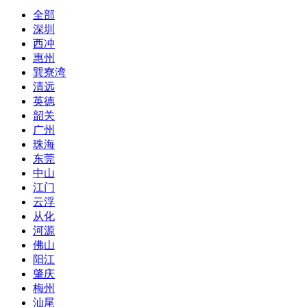
全部
深圳
西冲
惠州
巽寮湾
清远
英德
韶关
广州
珠海
东莞
中山
江门
云浮
从化
河源
佛山
阳江
肇庆
梅州
汕尾