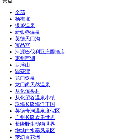
景点：
全部
杨梅坑
银盏温泉
新银盏温泉
英德天门沟
宝晶宫
河源巴伐利亚庄园酒店
惠州西湖
罗浮山
巽寮湾
龙门铁泉
龙门尚天然温泉
从化溪头村
从化望谷温泉小镇
珠海长隆海洋王国
英德奇洞温泉度假区
广州长隆欢乐世界
长隆野生动物世界
增城白水寨风景区
梦幻百花洲