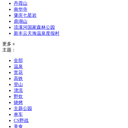
丹霞山
南华寺
肇庆七星岩
鼎湖山
流溪河国家森林公园
新丰云天海温泉度假村
更多＋
主题：
全部
温泉
赏花
高铁
登山
漂流
野炊
烧烤
主题公园
单车
CS野战
美食