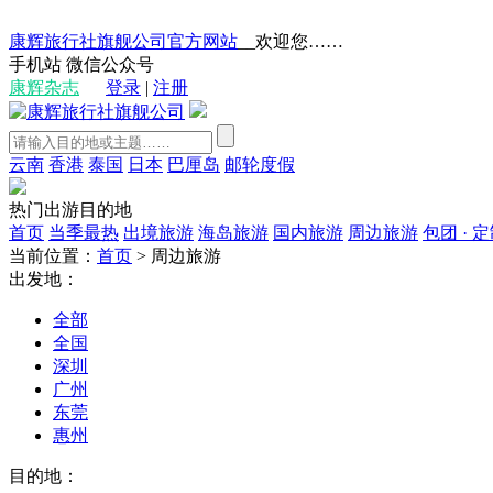
康辉旅行社旗舰公司官方网站
__欢迎您……
手机站
微信公众号
康辉杂志
登录
|
注册
云南
香港
泰国
日本
巴厘岛
邮轮度假
热门出游目的地
首页
当季最热
出境旅游
海岛旅游
国内旅游
周边旅游
包团 · 
当前位置：
首页
>
周边旅游
出发地：
全部
全国
深圳
广州
东莞
惠州
目的地：