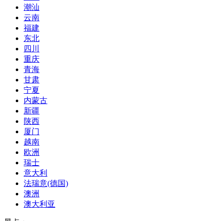
潮汕
云南
福建
东北
四川
重庆
青海
甘肃
宁夏
内蒙古
新疆
陕西
厦门
越南
欧洲
瑞士
意大利
法瑞意(德国)
澳洲
澳大利亚