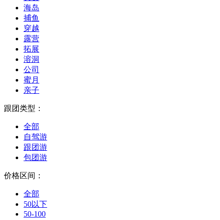
海岛
捕鱼
穿越
露营
拓展
溶洞
公司
蜜月
亲子
跟团类型：
全部
自驾游
跟团游
包团游
价格区间：
全部
50以下
50-100