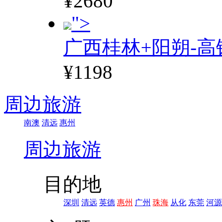
¥2680
">
广西桂林+阳朔-高
¥1198
周边旅游
南澳
清远
惠州
周边旅游
目的地
深圳
清远
英德
惠州
广州
珠海
从化
东莞
河源