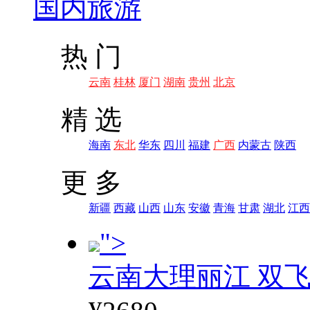
国内旅游
热 门
云南
桂林
厦门
湖南
贵州
北京
精 选
海南
东北
华东
四川
福建
广西
内蒙古
陕西
更 多
新疆
西藏
山西
山东
安徽
青海
甘肃
湖北
江西
">
云南大理丽江 双飞