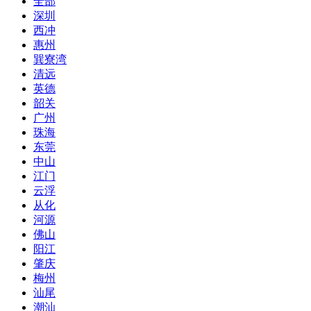
全部
深圳
西冲
惠州
巽寮湾
清远
英德
韶关
广州
珠海
东莞
中山
江门
云浮
从化
河源
佛山
阳江
肇庆
梅州
汕尾
潮汕