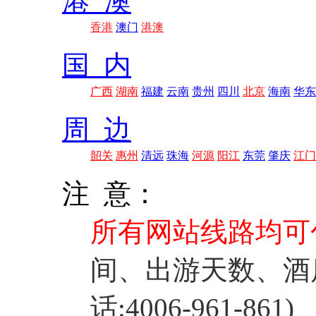
港 澳
香港
澳门
港澳
国 内
广西
湖南
福建
云南
贵州
四川
北京
海南
华东
周 边
韶关
惠州
清远
珠海
河源
阳江
东莞
肇庆
江门
注 意：
所有网站线路均可
间、出游天数、酒
话:4006-961-861)