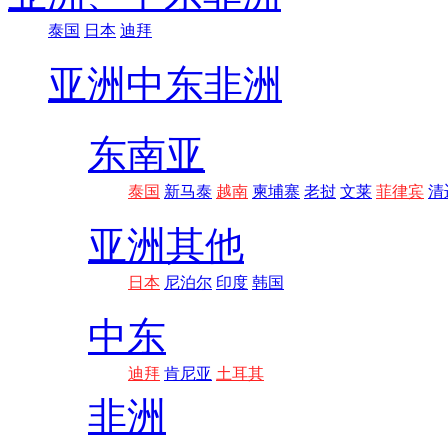
泰国
日本
迪拜
亚洲
中东非洲
东南亚
泰国
新马泰
越南
柬埔寨
老挝
文莱
菲律宾
清
亚洲其他
日本
尼泊尔
印度
韩国
中东
迪拜
肯尼亚
土耳其
非洲