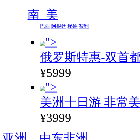
南 美
巴西
阿根廷
秘鲁
智利
">
俄罗斯特惠-双首
¥5999
">
美洲十日游 非常美
¥3999
亚洲、
中东非洲