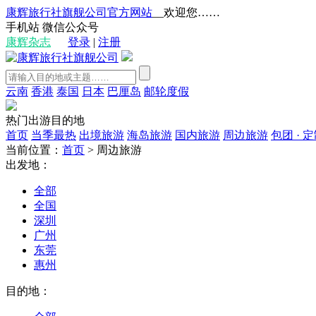
康辉旅行社旗舰公司官方网站
__欢迎您……
手机站
微信公众号
康辉杂志
登录
|
注册
云南
香港
泰国
日本
巴厘岛
邮轮度假
热门出游目的地
首页
当季最热
出境旅游
海岛旅游
国内旅游
周边旅游
包团 · 
当前位置：
首页
>
周边旅游
出发地：
全部
全国
深圳
广州
东莞
惠州
目的地：