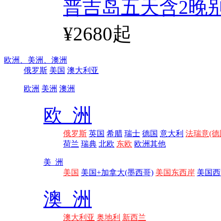
普吉岛五天含2晚
¥2680起
欧洲、
美洲、
澳洲
俄罗斯
美国
澳大利亚
欧洲
美洲
澳洲
欧 洲
俄罗斯
英国
希腊
瑞士
德国
意大利
法瑞意(德
荷兰
瑞典
北欧
东欧
欧洲其他
美 洲
美国
美国+加拿大(墨西哥)
美国东西岸
美国西
澳 洲
澳大利亚
奥地利
新西兰