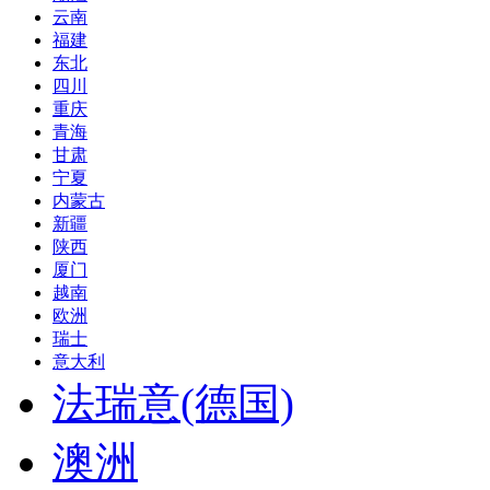
云南
福建
东北
四川
重庆
青海
甘肃
宁夏
内蒙古
新疆
陕西
厦门
越南
欧洲
瑞士
意大利
法瑞意(德国)
澳洲