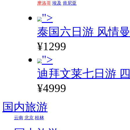
摩洛哥
埃及
肯尼亚
">
泰国六日游 风情
¥1299
">
迪拜文莱七日游 四
¥4999
国内旅游
云南
北京
桂林