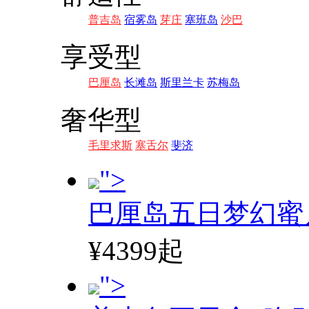
普吉岛
宿雾岛
芽庄
塞班岛
沙巴
享受型
巴厘岛
长滩岛
斯里兰卡
苏梅岛
奢华型
毛里求斯
塞舌尔
斐济
">
巴厘岛五日梦幻蜜
¥4399起
">