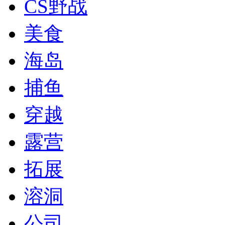
CS野战
美食
海岛
捕鱼
穿越
露营
拓展
溶洞
公司