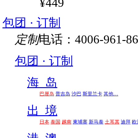
¥449
包团 · 订制
定制
电话：4006-961-86
包团 · 订制
海 岛
巴厘岛
普吉岛
沙巴
斯里兰卡
其他…
出 境
日本
泰国
越南
柬埔寨
新马泰
土耳其
迪拜
欧