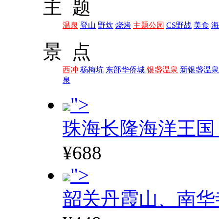
主 题
温泉
登山
野炊
烧烤
主题公园
CS野战
美食
海
景 点
西冲
杨梅坑
东部华侨城
银盏温泉
新银盏温泉
泉
">
珠海长隆海洋王国
¥688
">
韶关丹霞山、南华