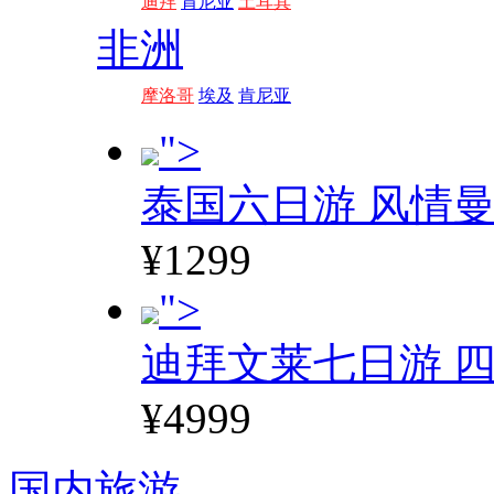
迪拜
肯尼亚
土耳其
非洲
摩洛哥
埃及
肯尼亚
">
泰国六日游 风情
¥1299
">
迪拜文莱七日游 四
¥4999
国内旅游