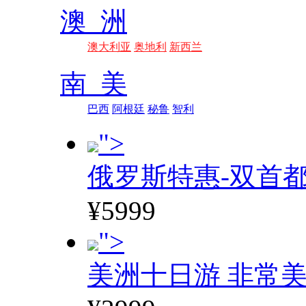
澳 洲
澳大利亚
奥地利
新西兰
南 美
巴西
阿根廷
秘鲁
智利
">
俄罗斯特惠-双首
¥5999
">
美洲十日游 非常美