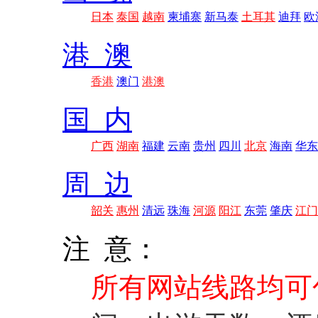
日本
泰国
越南
柬埔寨
新马泰
土耳其
迪拜
欧
港 澳
香港
澳门
港澳
国 内
广西
湖南
福建
云南
贵州
四川
北京
海南
华东
周 边
韶关
惠州
清远
珠海
河源
阳江
东莞
肇庆
江门
注 意：
所有网站线路均可