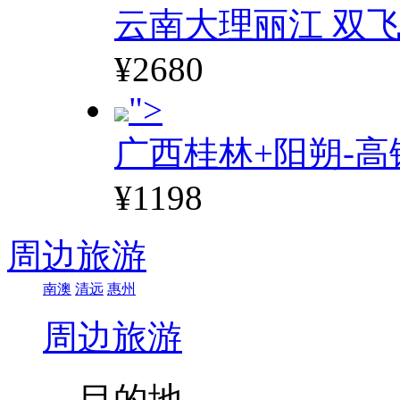
云南大理丽江 双飞
¥2680
">
广西桂林+阳朔-高
¥1198
周边旅游
南澳
清远
惠州
周边旅游
目的地