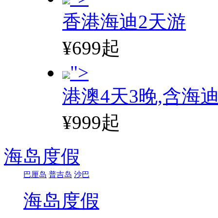
香港海迪2天游
¥699起
">
港澳4天3晚,含海
¥999起
海岛度假
巴厘岛
普吉岛
沙巴
海岛度假