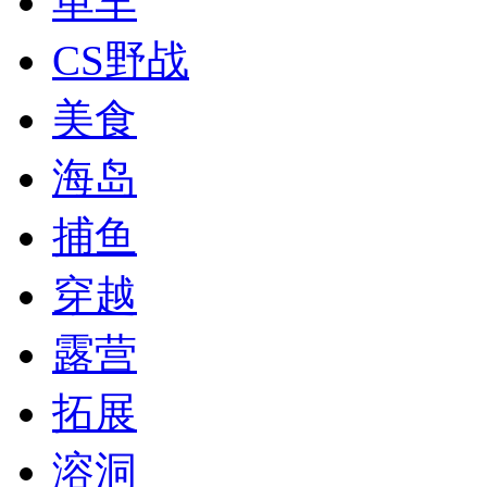
单车
CS野战
美食
海岛
捕鱼
穿越
露营
拓展
溶洞