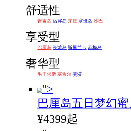
舒适性
普吉岛
宿雾岛
芽庄
塞班岛
沙巴
享受型
巴厘岛
长滩岛
斯里兰卡
苏梅岛
奢华型
毛里求斯
塞舌尔
斐济
">
巴厘岛五日梦幻蜜
¥4399起