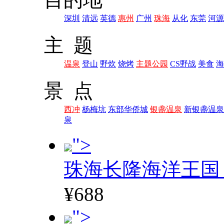
深圳
清远
英德
惠州
广州
珠海
从化
东莞
河源
主 题
温泉
登山
野炊
烧烤
主题公园
CS野战
美食
海
景 点
西冲
杨梅坑
东部华侨城
银盏温泉
新银盏温泉
泉
">
珠海长隆海洋王国
¥688
">