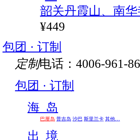
韶关丹霞山、南华
¥449
包团 · 订制
定制
电话：4006-961-86
包团 · 订制
海 岛
巴厘岛
普吉岛
沙巴
斯里兰卡
其他…
出 境