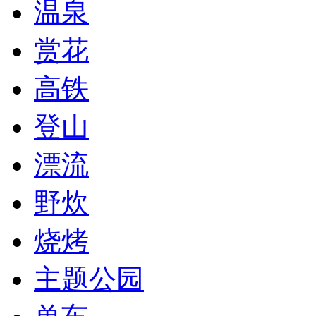
温泉
赏花
高铁
登山
漂流
野炊
烧烤
主题公园