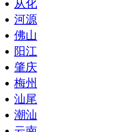
从化
河源
佛山
阳江
肇庆
梅州
汕尾
潮汕
云南