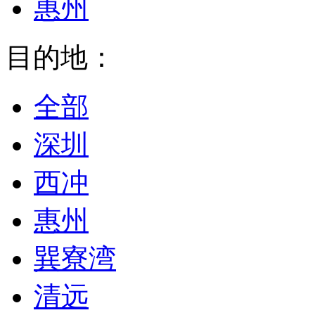
惠州
目的地：
全部
深圳
西冲
惠州
巽寮湾
清远