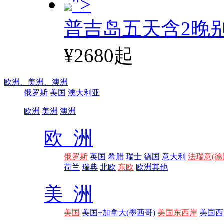
">
普吉岛五天含2晚
¥2680起
欧洲、
美洲、
澳洲
俄罗斯
美国
澳大利亚
欧洲
美洲
澳洲
欧 洲
俄罗斯
英国
希腊
瑞士
德国
意大利
法瑞意(德
荷兰
瑞典
北欧
东欧
欧洲其他
美 洲
美国
美国+加拿大(墨西哥)
美国东西岸
美国西