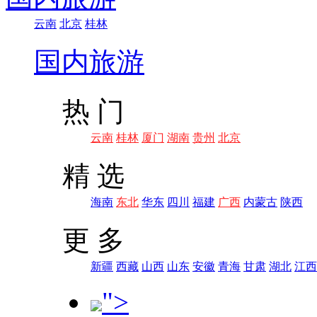
云南
北京
桂林
国内旅游
热 门
云南
桂林
厦门
湖南
贵州
北京
精 选
海南
东北
华东
四川
福建
广西
内蒙古
陕西
更 多
新疆
西藏
山西
山东
安徽
青海
甘肃
湖北
江西
">