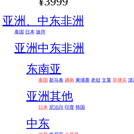
¥3999
亚洲、
中东非洲
泰国
日本
迪拜
亚洲
中东非洲
东南亚
泰国
新马泰
越南
柬埔寨
老挝
文莱
菲律宾
清
亚洲其他
日本
尼泊尔
印度
韩国
中东