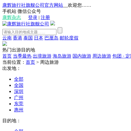
康辉旅行社旗舰公司官方网站
__欢迎您……
手机站
微信公众号
康辉杂志
登录
|
注册
云南
香港
泰国
日本
巴厘岛
邮轮度假
热门出游目的地
首页
当季最热
出境旅游
海岛旅游
国内旅游
周边旅游
包团 · 
当前位置：
首页
>
周边旅游
出发地：
全部
全国
深圳
广州
东莞
惠州
目的地：