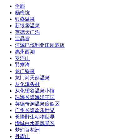
全部
杨梅坑
银盏温泉
新银盏温泉
英德天门沟
宝晶宫
河源巴伐利亚庄园酒店
惠州西湖
罗浮山
巽寮湾
龙门铁泉
龙门尚天然温泉
从化溪头村
从化望谷温泉小镇
珠海长隆海洋王国
英德奇洞温泉度假区
广州长隆欢乐世界
长隆野生动物世界
增城白水寨风景区
梦幻百花洲
丹霞山