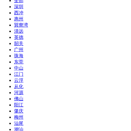
全部
深圳
西冲
惠州
巽寮湾
清远
英德
韶关
广州
珠海
东莞
中山
江门
云浮
从化
河源
佛山
阳江
肇庆
梅州
汕尾
潮汕