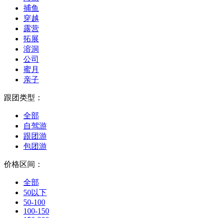
捕鱼
穿越
露营
拓展
溶洞
公司
蜜月
亲子
跟团类型：
全部
自驾游
跟团游
包团游
价格区间：
全部
50以下
50-100
100-150