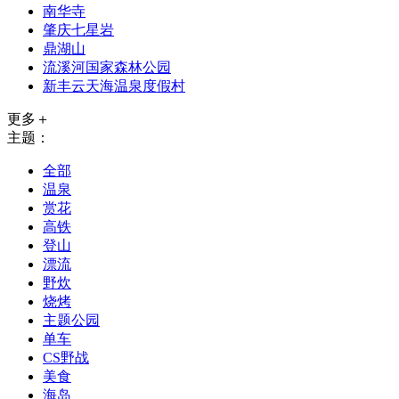
南华寺
肇庆七星岩
鼎湖山
流溪河国家森林公园
新丰云天海温泉度假村
更多＋
主题：
全部
温泉
赏花
高铁
登山
漂流
野炊
烧烤
主题公园
单车
CS野战
美食
海岛