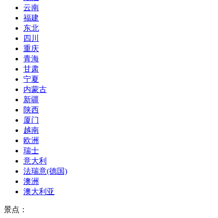
云南
福建
东北
四川
重庆
青海
甘肃
宁夏
内蒙古
新疆
陕西
厦门
越南
欧洲
瑞士
意大利
法瑞意(德国)
澳洲
澳大利亚
景点：