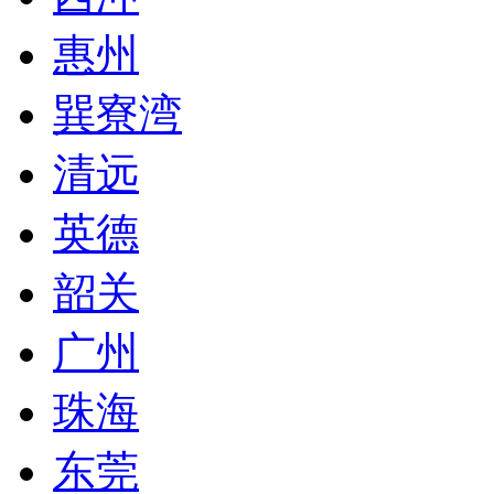
惠州
巽寮湾
清远
英德
韶关
广州
珠海
东莞