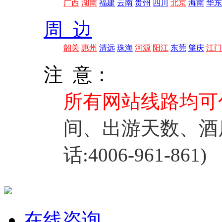
广西
湖南
福建
云南
贵州
四川
北京
海南
华东
周 边
韶关
惠州
清远
珠海
河源
阳江
东莞
肇庆
江门
注 意：
所有网站线路均可
间、出游天数、酒
话:4006-961-861)
在线咨询