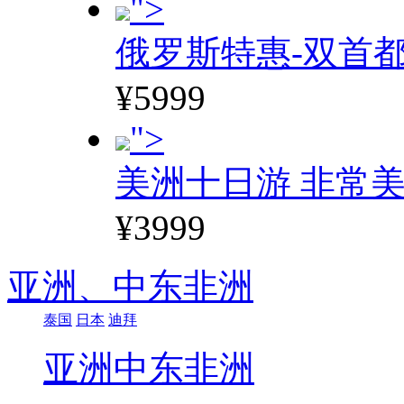
">
俄罗斯特惠-双首
¥5999
">
美洲十日游 非常美
¥3999
亚洲、
中东非洲
泰国
日本
迪拜
亚洲
中东非洲