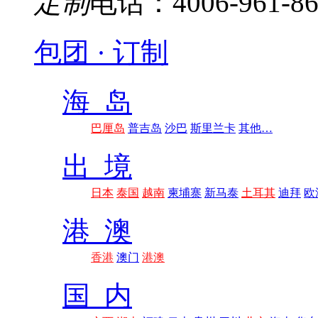
定制
电话：4006-961-86
包团 · 订制
海 岛
巴厘岛
普吉岛
沙巴
斯里兰卡
其他…
出 境
日本
泰国
越南
柬埔寨
新马泰
土耳其
迪拜
欧
港 澳
香港
澳门
港澳
国 内