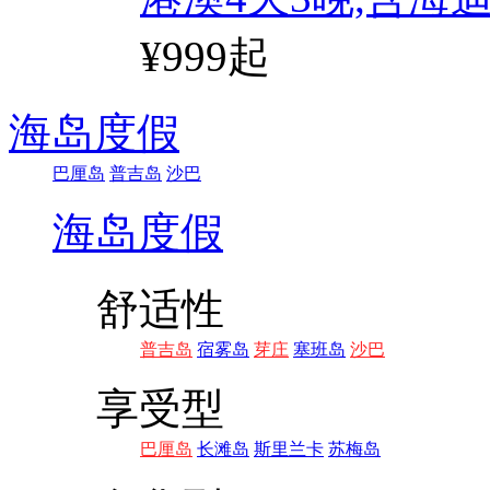
¥999起
海岛度假
巴厘岛
普吉岛
沙巴
海岛度假
舒适性
普吉岛
宿雾岛
芽庄
塞班岛
沙巴
享受型
巴厘岛
长滩岛
斯里兰卡
苏梅岛