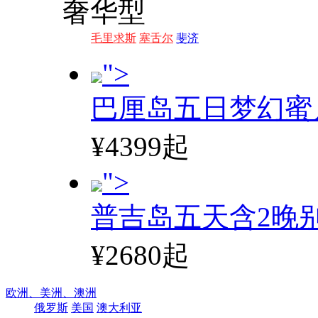
奢华型
毛里求斯
塞舌尔
斐济
">
巴厘岛五日梦幻蜜
¥4399起
">
普吉岛五天含2晚
¥2680起
欧洲、
美洲、
澳洲
俄罗斯
美国
澳大利亚