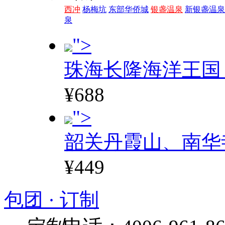
西冲
杨梅坑
东部华侨城
银盏温泉
新银盏温泉
泉
">
珠海长隆海洋王国
¥688
">
韶关丹霞山、南华
¥449
包团 · 订制