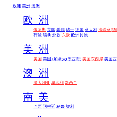
欧洲
美洲
澳洲
欧 洲
俄罗斯
英国
希腊
瑞士
德国
意大利
法瑞意(德
荷兰
瑞典
北欧
东欧
欧洲其他
美 洲
美国
美国+加拿大(墨西哥)
美国东西岸
美国西
澳 洲
澳大利亚
奥地利
新西兰
南 美
巴西
阿根廷
秘鲁
智利