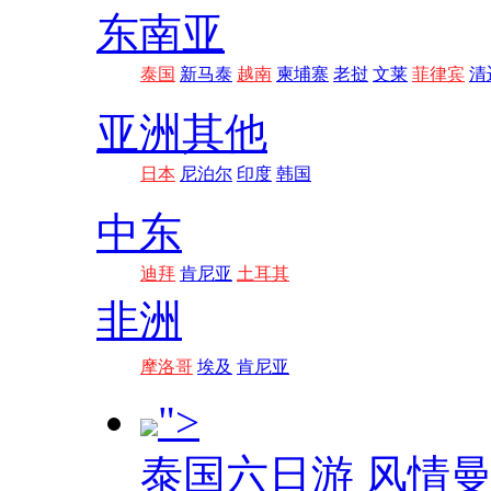
东南亚
泰国
新马泰
越南
柬埔寨
老挝
文莱
菲律宾
清
亚洲其他
日本
尼泊尔
印度
韩国
中东
迪拜
肯尼亚
土耳其
非洲
摩洛哥
埃及
肯尼亚
">
泰国六日游 风情