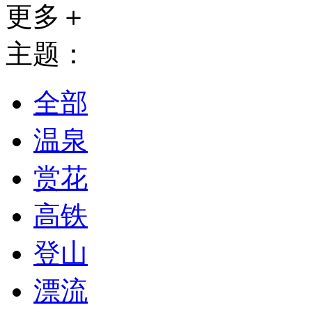
更多＋
主题：
全部
温泉
赏花
高铁
登山
漂流