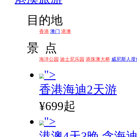
目的地
香港
澳门
港澳
景 点
海洋公园
迪士尼乐园
港珠澳大桥
威尼斯人度
">
香港海迪2天游
¥699起
">
港澳4天3晚,含海