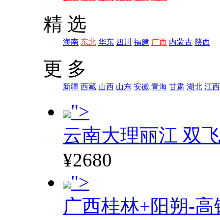
精 选
海南
东北
华东
四川
福建
广西
内蒙古
陕西
更 多
新疆
西藏
山西
山东
安徽
青海
甘肃
湖北
江西
">
云南大理丽江 双飞
¥2680
">
广西桂林+阳朔-高