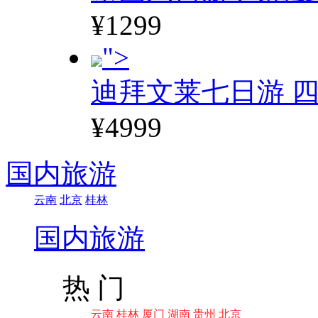
¥1299
">
迪拜文莱七日游 四
¥4999
国内旅游
云南
北京
桂林
国内旅游
热 门
云南
桂林
厦门
湖南
贵州
北京