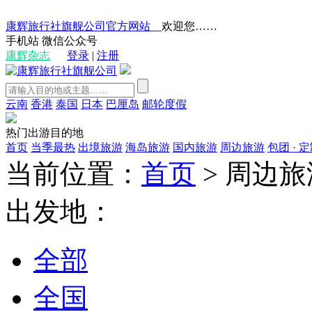
康辉旅行社旗舰公司官方网站
__欢迎您……
手机站
微信公众号
康辉杂志
登录
|
注册
云南
香港
泰国
日本
巴厘岛
邮轮度假
热门出游目的地
首页
当季最热
出境旅游
海岛旅游
国内旅游
周边旅游
包团 · 
当前位置：
首页
>
周边旅
出发地：
全部
全国