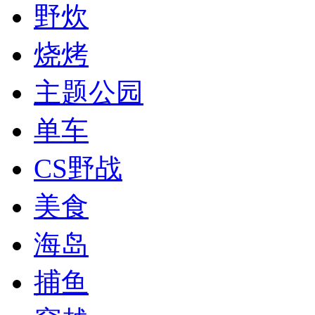
野炊
烧烤
主题公园
单车
CS野战
美食
海岛
捕鱼