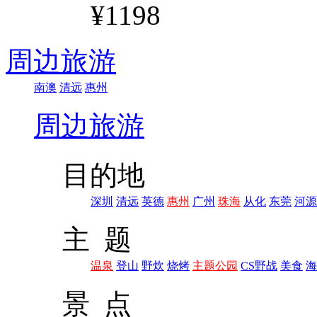
¥1198
周边旅游
南澳
清远
惠州
周边旅游
目的地
深圳
清远
英德
惠州
广州
珠海
从化
东莞
河源
主 题
温泉
登山
野炊
烧烤
主题公园
CS野战
美食
海
景 点