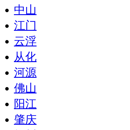
中山
江门
云浮
从化
河源
佛山
阳江
肇庆