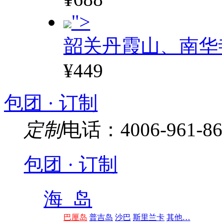
">
韶关丹霞山、南华
¥449
包团 · 订制
定制
电话：4006-961-86
包团 · 订制
海 岛
巴厘岛
普吉岛
沙巴
斯里兰卡
其他…