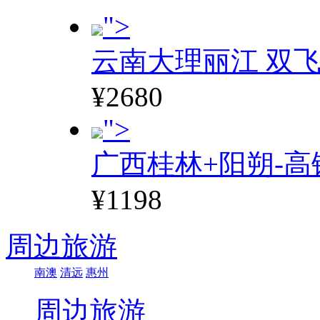
">
云南大理丽江 双飞
¥2680
">
广西桂林+阳朔-高
¥1198
周边旅游
南澳
清远
惠州
周边旅游