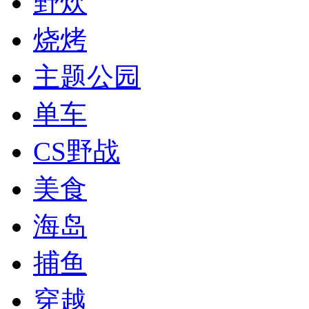
野炊
烧烤
主题公园
单车
CS野战
美食
海岛
捕鱼
穿越