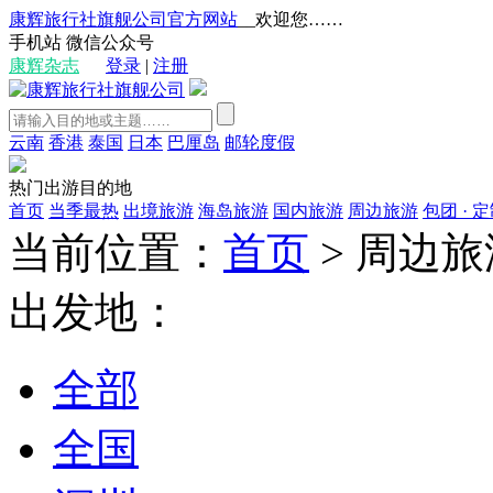
康辉旅行社旗舰公司官方网站
__欢迎您……
手机站
微信公众号
康辉杂志
登录
|
注册
云南
香港
泰国
日本
巴厘岛
邮轮度假
热门出游目的地
首页
当季最热
出境旅游
海岛旅游
国内旅游
周边旅游
包团 · 
当前位置：
首页
>
周边旅
出发地：
全部
全国