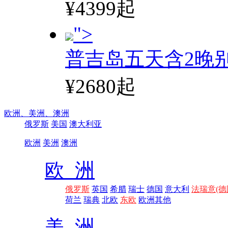
¥4399起
">
普吉岛五天含2晚
¥2680起
欧洲、
美洲、
澳洲
俄罗斯
美国
澳大利亚
欧洲
美洲
澳洲
欧 洲
俄罗斯
英国
希腊
瑞士
德国
意大利
法瑞意(德
荷兰
瑞典
北欧
东欧
欧洲其他
美 洲