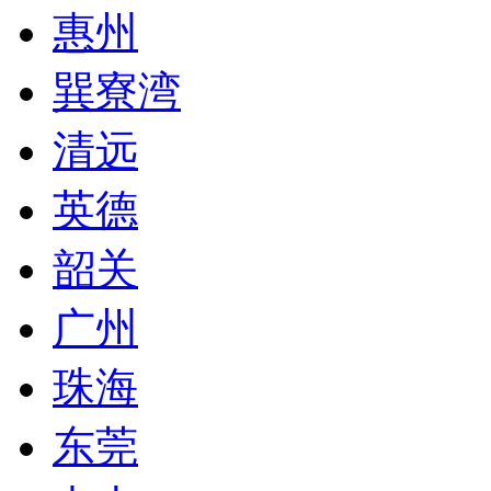
惠州
巽寮湾
清远
英德
韶关
广州
珠海
东莞