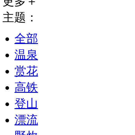
更多＋
主题：
全部
温泉
赏花
高铁
登山
漂流