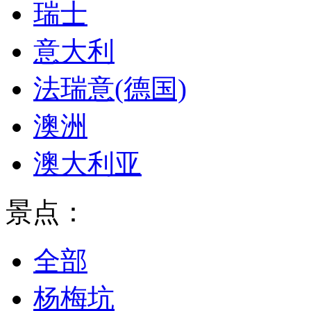
瑞士
意大利
法瑞意(德国)
澳洲
澳大利亚
景点：
全部
杨梅坑