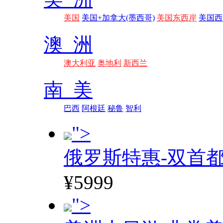
美国
美国+加拿大(墨西哥)
美国东西岸
美国西
澳 洲
澳大利亚
奥地利
新西兰
南 美
巴西
阿根廷
秘鲁
智利
">
俄罗斯特惠-双首
¥5999
">