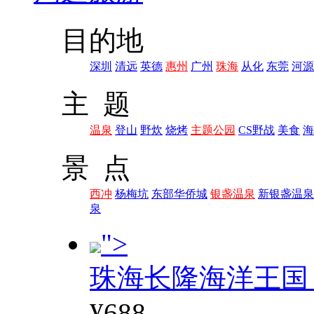
目的地
深圳
清远
英德
惠州
广州
珠海
从化
东莞
河源
主 题
温泉
登山
野炊
烧烤
主题公园
CS野战
美食
海
景 点
西冲
杨梅坑
东部华侨城
银盏温泉
新银盏温泉
泉
">
珠海长隆海洋王国
¥688