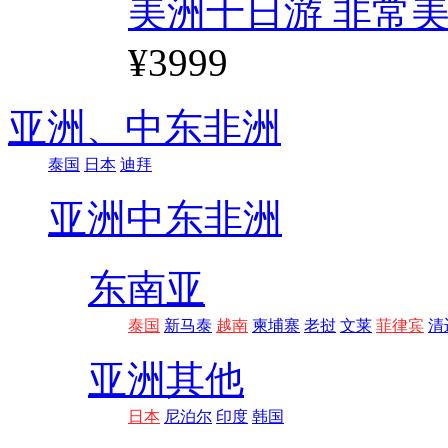
美洲十日游 非常美
¥3999
亚洲、
中东非洲
泰国
日本
迪拜
亚洲
中东非洲
东南亚
泰国
新马泰
越南
柬埔寨
老挝
文莱
菲律宾
清
亚洲其他
日本
尼泊尔
印度
韩国