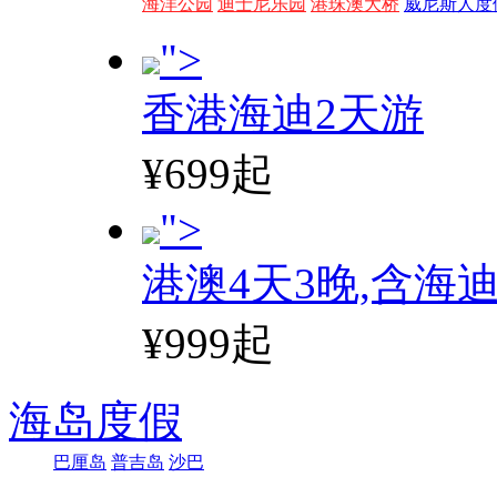
海洋公园
迪士尼乐园
港珠澳大桥
威尼斯人度
">
香港海迪2天游
¥699起
">
港澳4天3晚,含海
¥999起
海岛度假
巴厘岛
普吉岛
沙巴