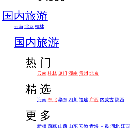
国内旅游
云南
北京
桂林
国内旅游
热 门
云南
桂林
厦门
湖南
贵州
北京
精 选
海南
东北
华东
四川
福建
广西
内蒙古
陕西
更 多
新疆
西藏
山西
山东
安徽
青海
甘肃
湖北
江西