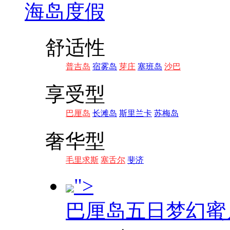
海岛度假
舒适性
普吉岛
宿雾岛
芽庄
塞班岛
沙巴
享受型
巴厘岛
长滩岛
斯里兰卡
苏梅岛
奢华型
毛里求斯
塞舌尔
斐济
">
巴厘岛五日梦幻蜜