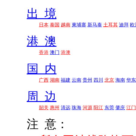
出 境
日本
泰国
越南
柬埔寨
新马泰
土耳其
迪拜
欧
港 澳
香港
澳门
港澳
国 内
广西
湖南
福建
云南
贵州
四川
北京
海南
华东
周 边
韶关
惠州
清远
珠海
河源
阳江
东莞
肇庆
江门
注 意：