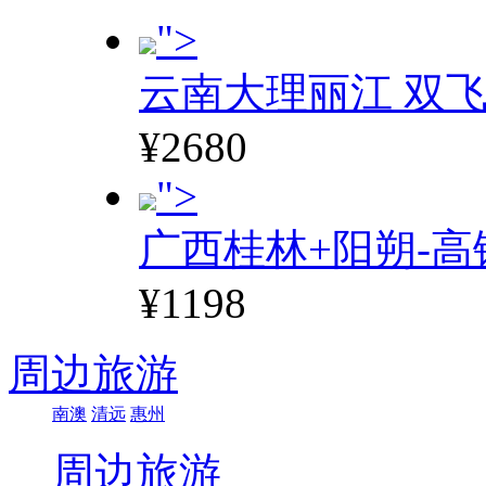
">
云南大理丽江 双飞
¥2680
">
广西桂林+阳朔-高
¥1198
周边旅游
南澳
清远
惠州
周边旅游