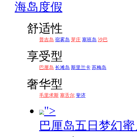
海岛度假
舒适性
普吉岛
宿雾岛
芽庄
塞班岛
沙巴
享受型
巴厘岛
长滩岛
斯里兰卡
苏梅岛
奢华型
毛里求斯
塞舌尔
斐济
">
巴厘岛五日梦幻蜜