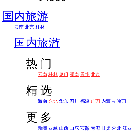
国内旅游
云南
北京
桂林
国内旅游
热 门
云南
桂林
厦门
湖南
贵州
北京
精 选
海南
东北
华东
四川
福建
广西
内蒙古
陕西
更 多
新疆
西藏
山西
山东
安徽
青海
甘肃
湖北
江西