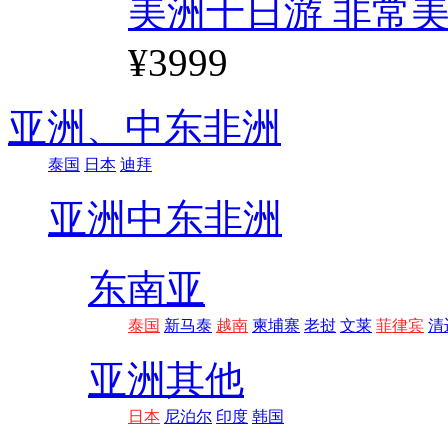
美洲十日游 非常美
¥3999
亚洲、
中东非洲
泰国
日本
迪拜
亚洲
中东非洲
东南亚
泰国
新马泰
越南
柬埔寨
老挝
文莱
菲律宾
清
亚洲其他
日本
尼泊尔
印度
韩国