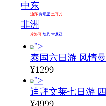
中东
迪拜
肯尼亚
土耳其
非洲
摩洛哥
埃及
肯尼亚
">
泰国六日游 风情
¥1299
">
迪拜文莱七日游 四
¥4999