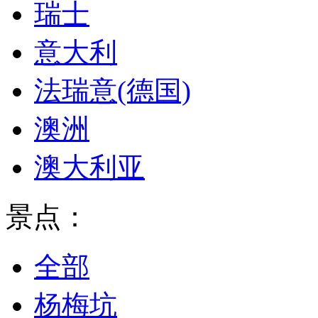
瑞士
意大利
法瑞意(德国)
澳洲
澳大利亚
景点：
全部
杨梅坑