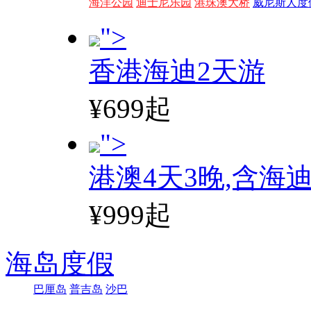
海洋公园
迪士尼乐园
港珠澳大桥
威尼斯人度
">
香港海迪2天游
¥699起
">
港澳4天3晚,含海
¥999起
海岛度假
巴厘岛
普吉岛
沙巴