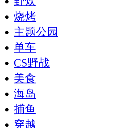
野炊
烧烤
主题公园
单车
CS野战
美食
海岛
捕鱼
穿越