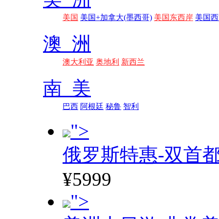
美国
美国+加拿大(墨西哥)
美国东西岸
美国西
澳 洲
澳大利亚
奥地利
新西兰
南 美
巴西
阿根廷
秘鲁
智利
">
俄罗斯特惠-双首
¥5999
">