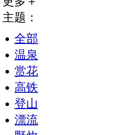
更多＋
主题：
全部
温泉
赏花
高铁
登山
漂流