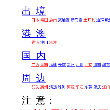
出 境
日本
泰国
越南
柬埔寨
新马泰
土耳其
迪拜
欧
港 澳
香港
澳门
港澳
国 内
广西
湖南
福建
云南
贵州
四川
北京
海南
华东
周 边
韶关
惠州
清远
珠海
河源
阳江
东莞
肇庆
江门
注 意：