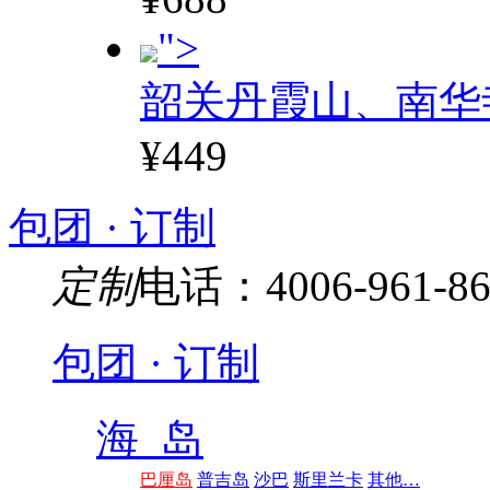
">
韶关丹霞山、南华
¥449
包团 · 订制
定制
电话：4006-961-86
包团 · 订制
海 岛
巴厘岛
普吉岛
沙巴
斯里兰卡
其他…