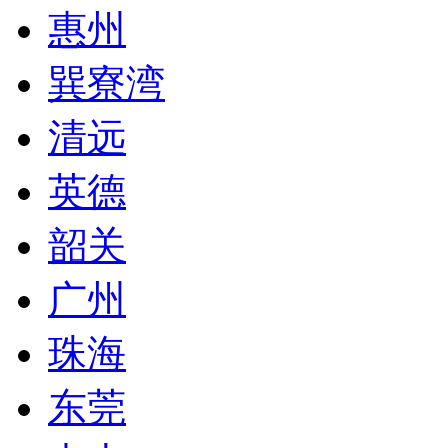
惠州
巽寮湾
清远
英德
韶关
广州
珠海
东莞