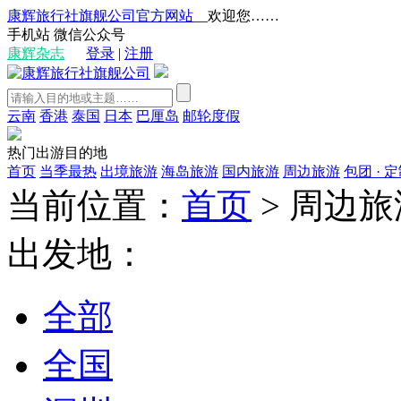
康辉旅行社旗舰公司官方网站
__欢迎您……
手机站
微信公众号
康辉杂志
登录
|
注册
云南
香港
泰国
日本
巴厘岛
邮轮度假
热门出游目的地
首页
当季最热
出境旅游
海岛旅游
国内旅游
周边旅游
包团 · 
当前位置：
首页
>
周边旅
出发地：
全部
全国