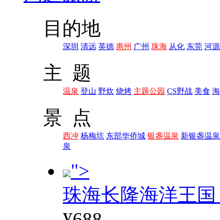
目的地
深圳
清远
英德
惠州
广州
珠海
从化
东莞
河源
主 题
温泉
登山
野炊
烧烤
主题公园
CS野战
美食
海
景 点
西冲
杨梅坑
东部华侨城
银盏温泉
新银盏温泉
泉
">
珠海长隆海洋王国
¥688