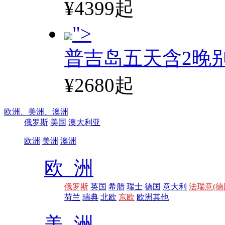
¥4399起
">
普吉岛五天含2晚
¥2680起
欧洲、
美洲、
澳洲
俄罗斯
美国
澳大利亚
欧洲
美洲
澳洲
欧 洲
俄罗斯
英国
希腊
瑞士
德国
意大利
法瑞意(德
荷兰
瑞典
北欧
东欧
欧洲其他
美 洲