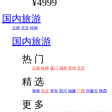
¥4999
国内旅游
云南
北京
桂林
国内旅游
热 门
云南
桂林
厦门
湖南
贵州
北京
精 选
海南
东北
华东
四川
福建
广西
内蒙古
陕西
更 多