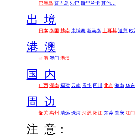
巴厘岛
普吉岛
沙巴
斯里兰卡
其他…
出 境
日本
泰国
越南
柬埔寨
新马泰
土耳其
迪拜
欧
港 澳
香港
澳门
港澳
国 内
广西
湖南
福建
云南
贵州
四川
北京
海南
华东
周 边
韶关
惠州
清远
珠海
河源
阳江
东莞
肇庆
江门
注 意：