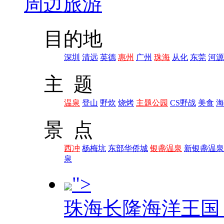
周边旅游
目的地
深圳
清远
英德
惠州
广州
珠海
从化
东莞
河源
主 题
温泉
登山
野炊
烧烤
主题公园
CS野战
美食
海
景 点
西冲
杨梅坑
东部华侨城
银盏温泉
新银盏温泉
泉
">
珠海长隆海洋王国