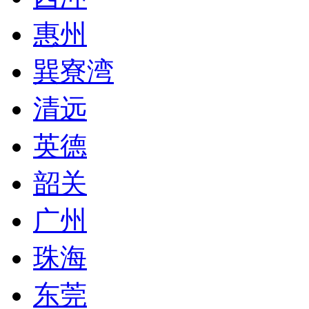
惠州
巽寮湾
清远
英德
韶关
广州
珠海
东莞