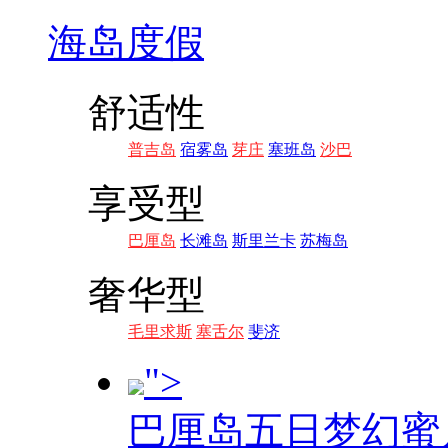
海岛度假
舒适性
普吉岛
宿雾岛
芽庄
塞班岛
沙巴
享受型
巴厘岛
长滩岛
斯里兰卡
苏梅岛
奢华型
毛里求斯
塞舌尔
斐济
">
巴厘岛五日梦幻蜜