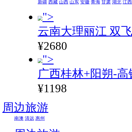
新疆
西藏
山西
山东
安徽
青海
甘肃
湖北
江西
">
云南大理丽江 双飞
¥2680
">
广西桂林+阳朔-高
¥1198
周边旅游
南澳
清远
惠州