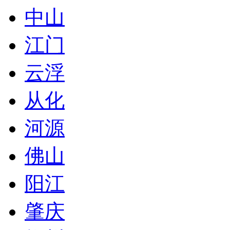
中山
江门
云浮
从化
河源
佛山
阳江
肇庆