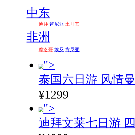
中东
迪拜
肯尼亚
土耳其
非洲
摩洛哥
埃及
肯尼亚
">
泰国六日游 风情
¥1299
">
迪拜文莱七日游 四