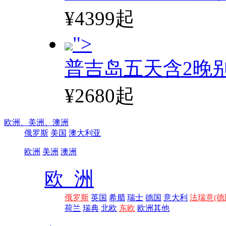
¥4399起
">
普吉岛五天含2晚
¥2680起
欧洲、
美洲、
澳洲
俄罗斯
美国
澳大利亚
欧洲
美洲
澳洲
欧 洲
俄罗斯
英国
希腊
瑞士
德国
意大利
法瑞意(德
荷兰
瑞典
北欧
东欧
欧洲其他