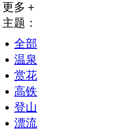
更多＋
主题：
全部
温泉
赏花
高铁
登山
漂流