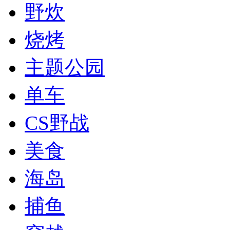
野炊
烧烤
主题公园
单车
CS野战
美食
海岛
捕鱼