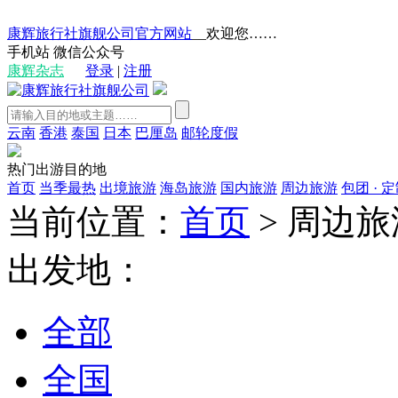
康辉旅行社旗舰公司官方网站
__欢迎您……
手机站
微信公众号
康辉杂志
登录
|
注册
云南
香港
泰国
日本
巴厘岛
邮轮度假
热门出游目的地
首页
当季最热
出境旅游
海岛旅游
国内旅游
周边旅游
包团 · 
当前位置：
首页
>
周边旅
出发地：
全部
全国