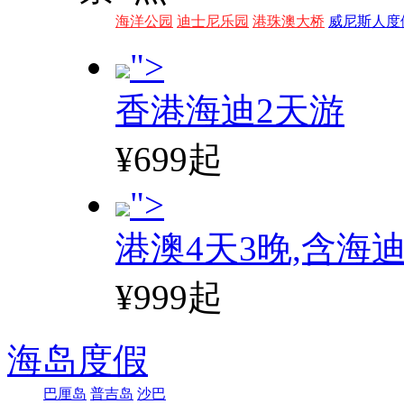
海洋公园
迪士尼乐园
港珠澳大桥
威尼斯人度
">
香港海迪2天游
¥699起
">
港澳4天3晚,含海
¥999起
海岛度假
巴厘岛
普吉岛
沙巴