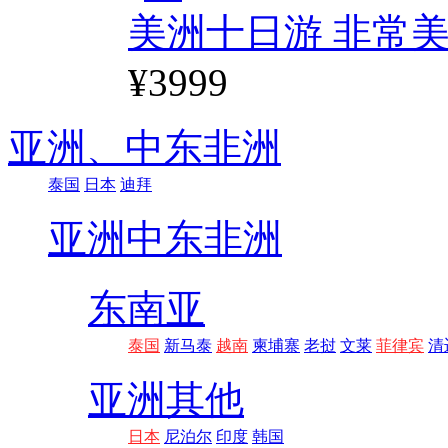
美洲十日游 非常美
¥3999
亚洲、
中东非洲
泰国
日本
迪拜
亚洲
中东非洲
东南亚
泰国
新马泰
越南
柬埔寨
老挝
文莱
菲律宾
清
亚洲其他
日本
尼泊尔
印度
韩国