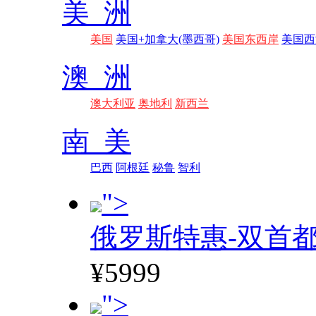
美 洲
美国
美国+加拿大(墨西哥)
美国东西岸
美国西
澳 洲
澳大利亚
奥地利
新西兰
南 美
巴西
阿根廷
秘鲁
智利
">
俄罗斯特惠-双首
¥5999
">