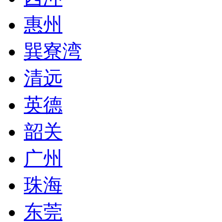
惠州
巽寮湾
清远
英德
韶关
广州
珠海
东莞