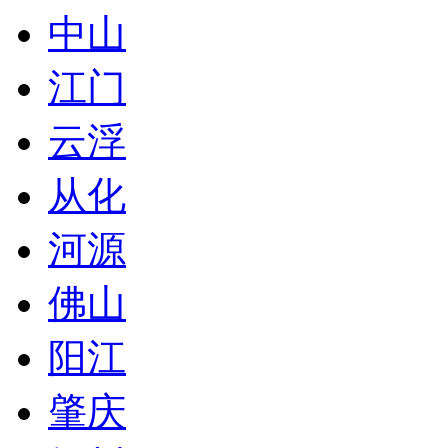
中山
江门
云浮
从化
河源
佛山
阳江
肇庆