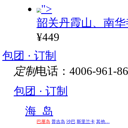
">
韶关丹霞山、南华
¥449
包团 · 订制
定制
电话：4006-961-86
包团 · 订制
海 岛
巴厘岛
普吉岛
沙巴
斯里兰卡
其他…