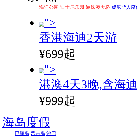
海洋公园
迪士尼乐园
港珠澳大桥
威尼斯人度
">
香港海迪2天游
¥699起
">
港澳4天3晚,含海
¥999起
海岛度假
巴厘岛
普吉岛
沙巴