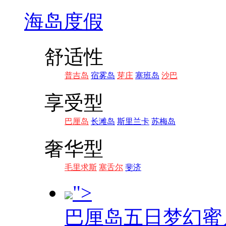
海岛度假
舒适性
普吉岛
宿雾岛
芽庄
塞班岛
沙巴
享受型
巴厘岛
长滩岛
斯里兰卡
苏梅岛
奢华型
毛里求斯
塞舌尔
斐济
">
巴厘岛五日梦幻蜜