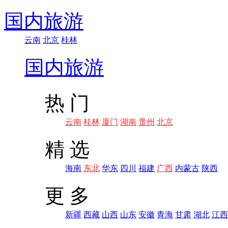
国内旅游
云南
北京
桂林
国内旅游
热 门
云南
桂林
厦门
湖南
贵州
北京
精 选
海南
东北
华东
四川
福建
广西
内蒙古
陕西
更 多
新疆
西藏
山西
山东
安徽
青海
甘肃
湖北
江西