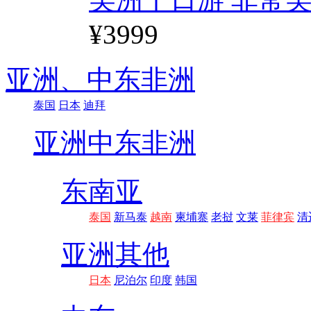
¥3999
亚洲、
中东非洲
泰国
日本
迪拜
亚洲
中东非洲
东南亚
泰国
新马泰
越南
柬埔寨
老挝
文莱
菲律宾
清
亚洲其他
日本
尼泊尔
印度
韩国