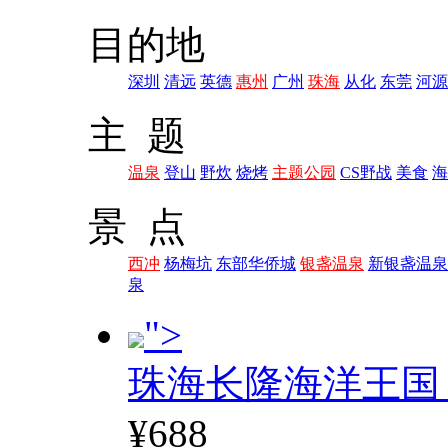
目的地
深圳
清远
英德
惠州
广州
珠海
从化
东莞
河源
主 题
温泉
登山
野炊
烧烤
主题公园
CS野战
美食
海
景 点
西冲
杨梅坑
东部华侨城
银盏温泉
新银盏温泉
泉
">
珠海长隆海洋王国
¥688