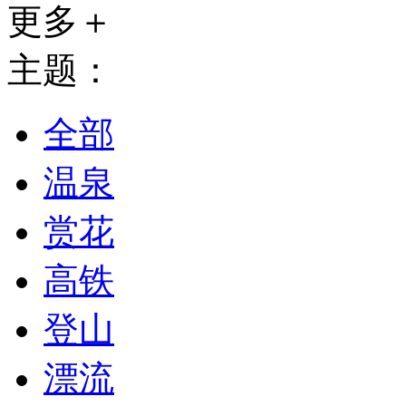
更多＋
主题：
全部
温泉
赏花
高铁
登山
漂流