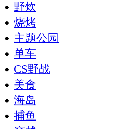
野炊
烧烤
主题公园
单车
CS野战
美食
海岛
捕鱼