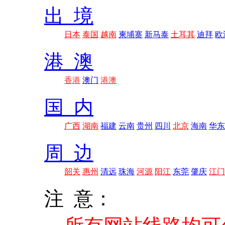
出 境
日本
泰国
越南
柬埔寨
新马泰
土耳其
迪拜
欧
港 澳
香港
澳门
港澳
国 内
广西
湖南
福建
云南
贵州
四川
北京
海南
华东
周 边
韶关
惠州
清远
珠海
河源
阳江
东莞
肇庆
江门
注 意：