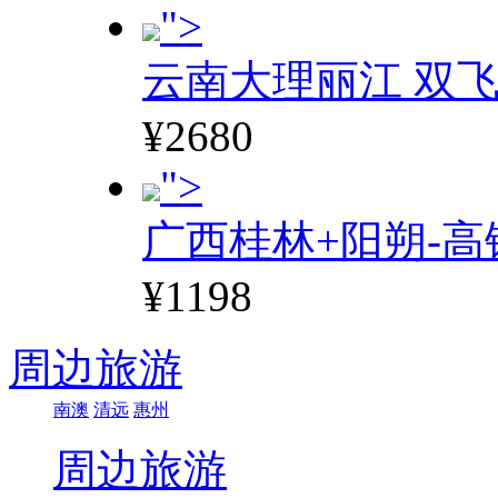
">
云南大理丽江 双飞
¥2680
">
广西桂林+阳朔-高
¥1198
周边旅游
南澳
清远
惠州
周边旅游