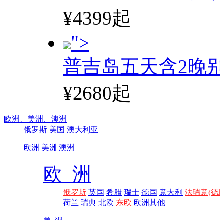
¥4399起
">
普吉岛五天含2晚
¥2680起
欧洲、
美洲、
澳洲
俄罗斯
美国
澳大利亚
欧洲
美洲
澳洲
欧 洲
俄罗斯
英国
希腊
瑞士
德国
意大利
法瑞意(德
荷兰
瑞典
北欧
东欧
欧洲其他