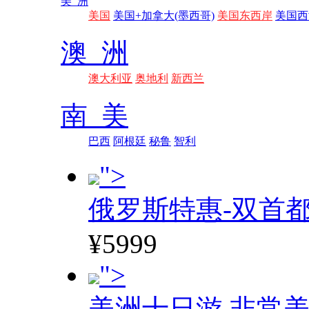
美 洲
美国
美国+加拿大(墨西哥)
美国东西岸
美国西
澳 洲
澳大利亚
奥地利
新西兰
南 美
巴西
阿根廷
秘鲁
智利
">
俄罗斯特惠-双首
¥5999
">
美洲十日游 非常美