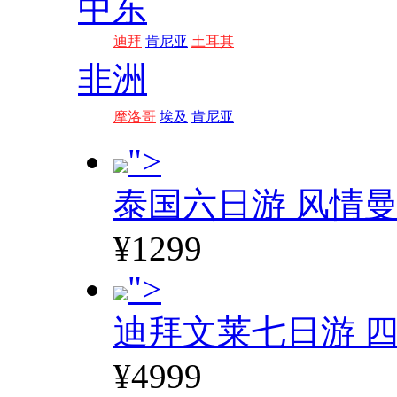
中东
迪拜
肯尼亚
土耳其
非洲
摩洛哥
埃及
肯尼亚
">
泰国六日游 风情
¥1299
">
迪拜文莱七日游 四
¥4999