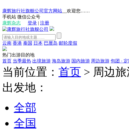
康辉旅行社旗舰公司官方网站
__欢迎您……
手机站
微信公众号
康辉杂志
登录
|
注册
云南
香港
泰国
日本
巴厘岛
邮轮度假
热门出游目的地
首页
当季最热
出境旅游
海岛旅游
国内旅游
周边旅游
包团 · 
当前位置：
首页
>
周边旅
出发地：
全部
全国