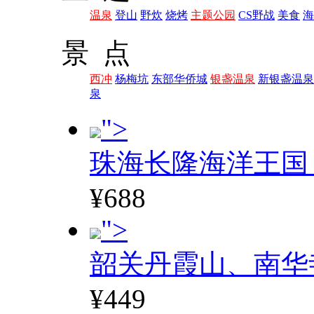
温泉
登山
野炊
烧烤
主题公园
CS野战
美食
海
景 点
西冲
杨梅坑
东部华侨城
银盏温泉
新银盏温泉
泉
">
珠海长隆海洋王国
¥688
">
韶关丹霞山、南华
¥449