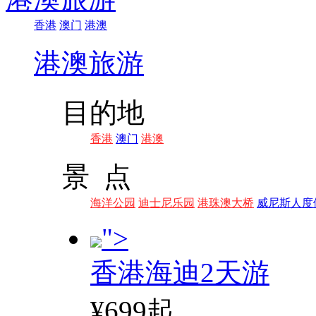
香港
澳门
港澳
港澳旅游
目的地
香港
澳门
港澳
景 点
海洋公园
迪士尼乐园
港珠澳大桥
威尼斯人度
">
香港海迪2天游
¥699起