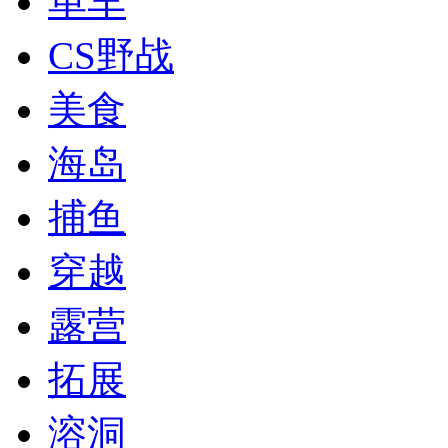
单车
CS野战
美食
海岛
捕鱼
穿越
露营
拓展
溶洞