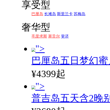
享受型
巴厘岛
长滩岛
斯里兰卡
苏梅岛
奢华型
毛里求斯
塞舌尔
斐济
">
巴厘岛五日梦幻蜜
¥4399起
">
普吉岛五天含2晚