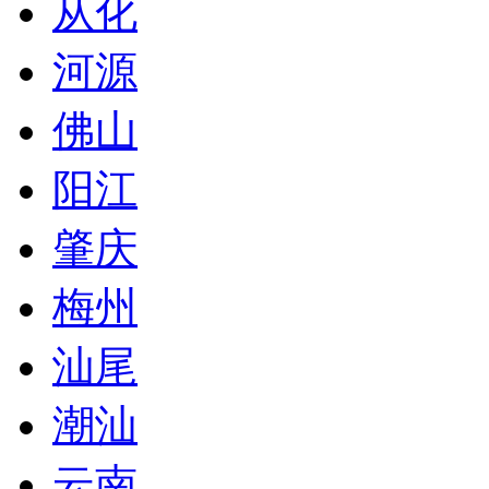
从化
河源
佛山
阳江
肇庆
梅州
汕尾
潮汕
云南