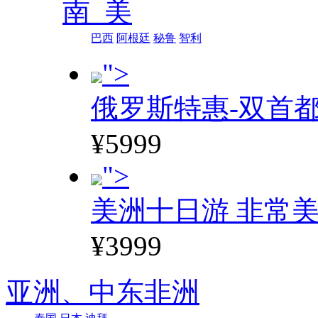
南 美
巴西
阿根廷
秘鲁
智利
">
俄罗斯特惠-双首
¥5999
">
美洲十日游 非常美
¥3999
亚洲、
中东非洲