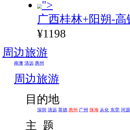
">
广西桂林+阳朔-高
¥1198
周边旅游
南澳
清远
惠州
周边旅游
目的地
深圳
清远
英德
惠州
广州
珠海
从化
东莞
河源
主 题