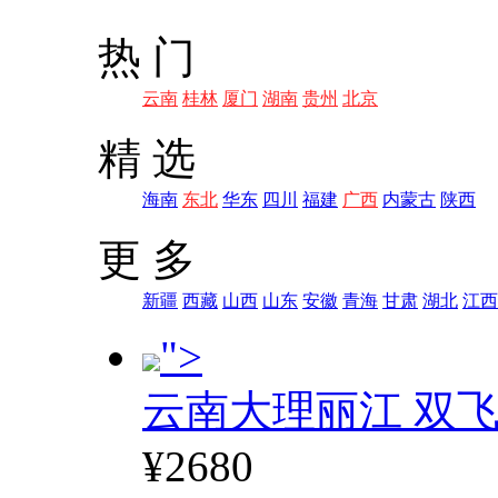
热 门
云南
桂林
厦门
湖南
贵州
北京
精 选
海南
东北
华东
四川
福建
广西
内蒙古
陕西
更 多
新疆
西藏
山西
山东
安徽
青海
甘肃
湖北
江西
">
云南大理丽江 双飞
¥2680