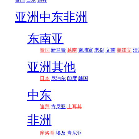
泰国
日本
迪拜
亚洲
中东非洲
东南亚
泰国
新马泰
越南
柬埔寨
老挝
文莱
菲律宾
清
亚洲其他
日本
尼泊尔
印度
韩国
中东
迪拜
肯尼亚
土耳其
非洲
摩洛哥
埃及
肯尼亚