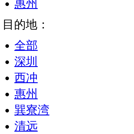
惠州
目的地：
全部
深圳
西冲
惠州
巽寮湾
清远