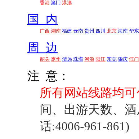
香港
澳门
港澳
国 内
广西
湖南
福建
云南
贵州
四川
北京
海南
华东
周 边
韶关
惠州
清远
珠海
河源
阳江
东莞
肇庆
江门
注 意：
所有网站线路均可
间、出游天数、酒
话:4006-961-861)