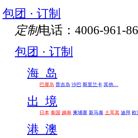
包团 · 订制
定制
电话：4006-961-86
包团 · 订制
海 岛
巴厘岛
普吉岛
沙巴
斯里兰卡
其他…
出 境
日本
泰国
越南
柬埔寨
新马泰
土耳其
迪拜
欧
港 澳