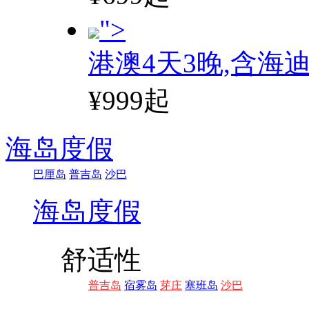
">
港澳4天3晚,含海
¥999起
海岛度假
巴厘岛
普吉岛
沙巴
海岛度假
舒适性
普吉岛
宿雾岛
芽庄
塞班岛
沙巴