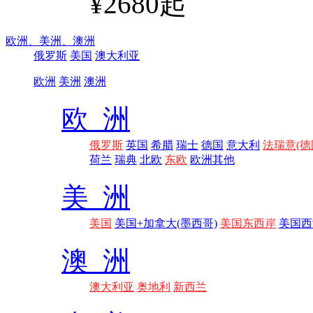
¥2680起
欧洲、
美洲、
澳洲
俄罗斯
美国
澳大利亚
欧洲
美洲
澳洲
欧 洲
俄罗斯
英国
希腊
瑞士
德国
意大利
法瑞意(德
荷兰
瑞典
北欧
东欧
欧洲其他
美 洲
美国
美国+加拿大(墨西哥)
美国东西岸
美国西
澳 洲
澳大利亚
奥地利
新西兰