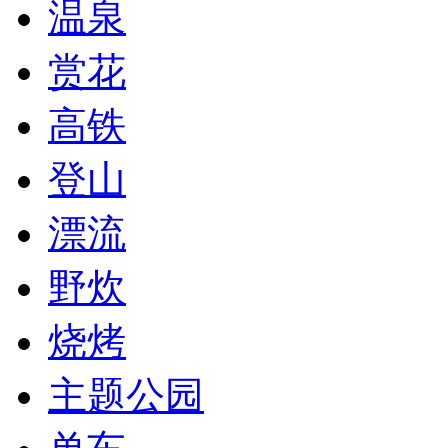
温泉
赏花
高铁
登山
漂流
野炊
烧烤
主题公园