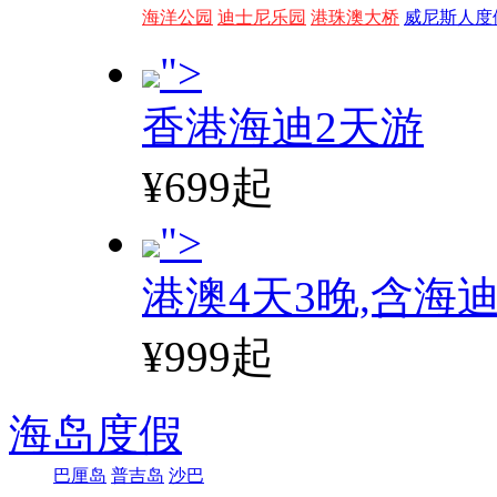
海洋公园
迪士尼乐园
港珠澳大桥
威尼斯人度
">
香港海迪2天游
¥699起
">
港澳4天3晚,含海
¥999起
海岛度假
巴厘岛
普吉岛
沙巴