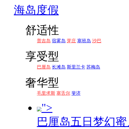
海岛度假
舒适性
普吉岛
宿雾岛
芽庄
塞班岛
沙巴
享受型
巴厘岛
长滩岛
斯里兰卡
苏梅岛
奢华型
毛里求斯
塞舌尔
斐济
">
巴厘岛五日梦幻蜜