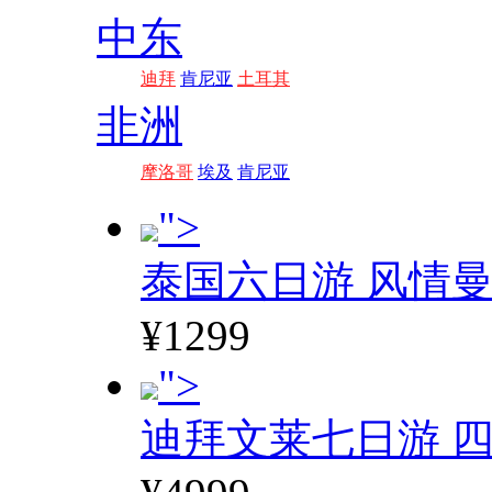
中东
迪拜
肯尼亚
土耳其
非洲
摩洛哥
埃及
肯尼亚
">
泰国六日游 风情
¥1299
">
迪拜文莱七日游 四