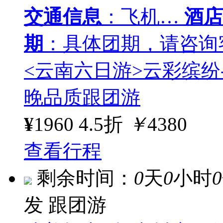
交通信息
：飞机…
酒店
期
：具体团期，请咨询
<云南六日游>云彩缤纷
晚品质跟团游
¥
1960
4.5折
￥
4380
查看行程
剩余时间：
0
天
0
小时
0
发
跟团游