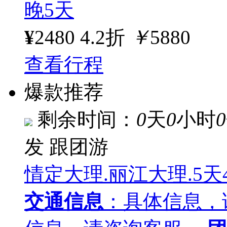
晚5天
¥
2480
4.2折
￥
5880
查看行程
爆款推荐
剩余时间：
0
天
0
小时
0
发
跟团游
情定大理.丽江大理.5天
交通信息
：具体信息，