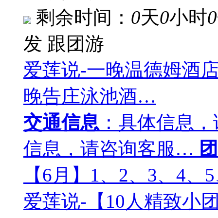
剩余时间：
0
天
0
小时
0
发
跟团游
爱莲说-一晚温德姆酒
晚告庄泳池酒…
交通信息
：具体信息，
信息，请咨询客服…
团
【6月】1、2、3、4、5
爱莲说-【10人精致小