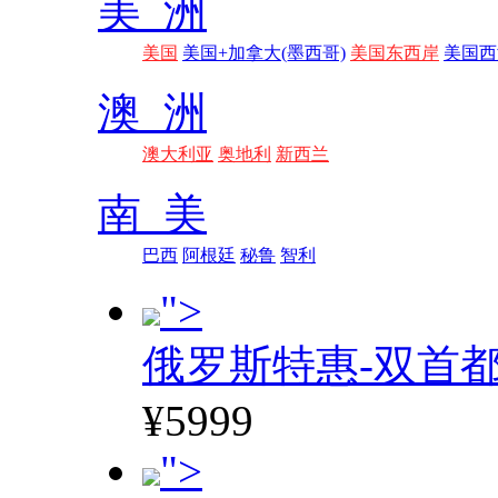
美 洲
美国
美国+加拿大(墨西哥)
美国东西岸
美国西
澳 洲
澳大利亚
奥地利
新西兰
南 美
巴西
阿根廷
秘鲁
智利
">
俄罗斯特惠-双首
¥5999
">