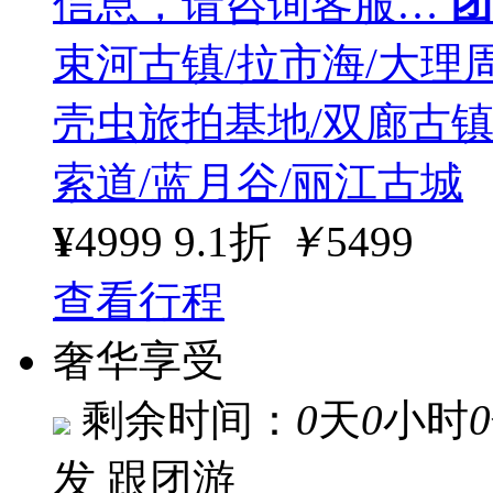
信息，请咨询客服…
团
束河古镇/拉市海/大理周
壳虫旅拍基地/双廊古镇
索道/蓝月谷/丽江古城
¥
4999
9.1折
￥
5499
查看行程
奢华享受
剩余时间：
0
天
0
小时
0
发
跟团游