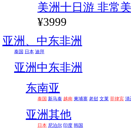
美洲十日游 非常美
¥3999
亚洲、
中东非洲
泰国
日本
迪拜
亚洲
中东非洲
东南亚
泰国
新马泰
越南
柬埔寨
老挝
文莱
菲律宾
清
亚洲其他
日本
尼泊尔
印度
韩国