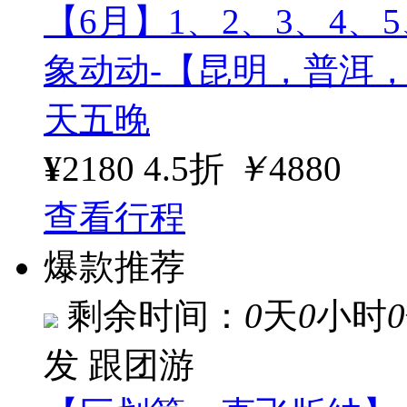
【6月】1、2、3、4、5
象动动-【昆明，普洱
天五晚
¥
2180
4.5折
￥
4880
查看行程
爆款推荐
剩余时间：
0
天
0
小时
0
发
跟团游