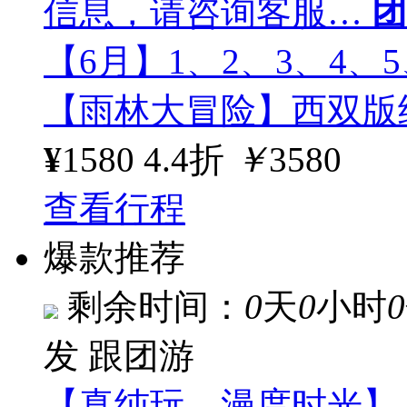
信息，请咨询客服…
团
【6月】1、2、3、4、5
【雨林大冒险】西双版
¥
1580
4.4折
￥
3580
查看行程
爆款推荐
剩余时间：
0
天
0
小时
0
发
跟团游
【真纯玩，漫度时光】-