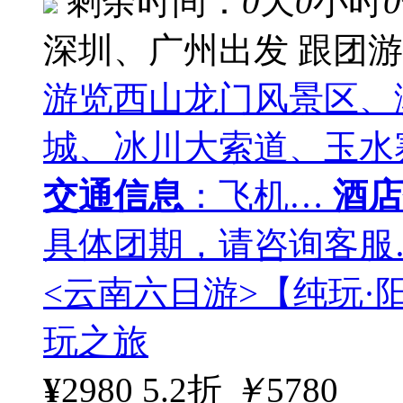
剩余时间：
0
天
0
小时
0
深圳、广州出发
跟团游
游览西山龙门风景区、
城、冰川大索道、玉水
交通信息
：飞机…
酒店
具体团期，请咨询客服
<云南六日游>【纯玩·阳
玩之旅
¥
2980
5.2折
￥
5780