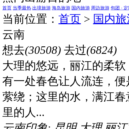
首页
当季最热
出境旅游
海岛旅游
国内旅游
周边旅游
包团 · 
当前位置：
首页
>
国内旅
云南
想去
(30508)
去过
(6824)
大理的悠远，丽江的柔软
有一处春色让人流连，便
萦绕；这里的水，满江春
里的人...
云南印象:
昆明
大理
丽江