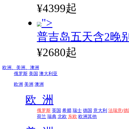
¥4399起
">
普吉岛五天含2晚
¥2680起
欧洲、
美洲、
澳洲
俄罗斯
美国
澳大利亚
欧洲
美洲
澳洲
欧 洲
俄罗斯
英国
希腊
瑞士
德国
意大利
法瑞意(德
荷兰
瑞典
北欧
东欧
欧洲其他