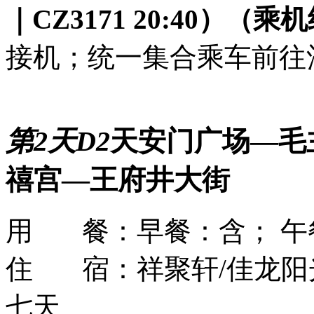
｜CZ3171 20:40）
（乘机
接机；统一集合乘车前往
第2天
D2
天安门广场—毛
禧宫—王府井大街
用 餐：
早餐：含； 午
住 宿：
祥聚轩/佳龙阳
七天