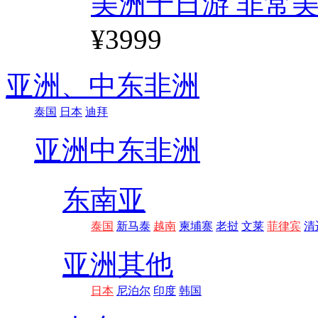
美洲十日游 非常美
¥3999
亚洲、
中东非洲
泰国
日本
迪拜
亚洲
中东非洲
东南亚
泰国
新马泰
越南
柬埔寨
老挝
文莱
菲律宾
清
亚洲其他
日本
尼泊尔
印度
韩国