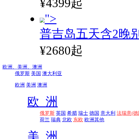
¥4399起
">
普吉岛五天含2晚
¥2680起
欧洲、
美洲、
澳洲
俄罗斯
美国
澳大利亚
欧洲
美洲
澳洲
欧 洲
俄罗斯
英国
希腊
瑞士
德国
意大利
法瑞意(德
荷兰
瑞典
北欧
东欧
欧洲其他
美 洲