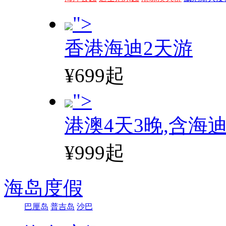
">
香港海迪2天游
¥699起
">
港澳4天3晚,含海
¥999起
海岛度假
巴厘岛
普吉岛
沙巴