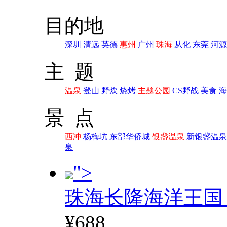
目的地
深圳
清远
英德
惠州
广州
珠海
从化
东莞
河源
主 题
温泉
登山
野炊
烧烤
主题公园
CS野战
美食
海
景 点
西冲
杨梅坑
东部华侨城
银盏温泉
新银盏温泉
泉
">
珠海长隆海洋王国
¥688