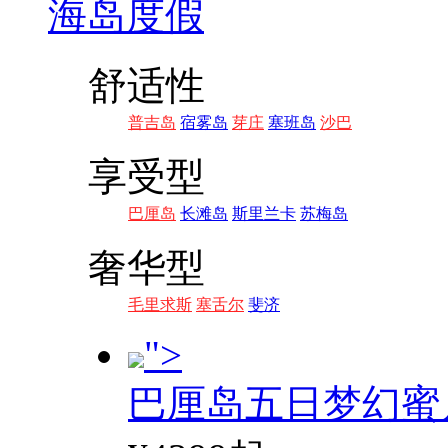
海岛度假
舒适性
普吉岛
宿雾岛
芽庄
塞班岛
沙巴
享受型
巴厘岛
长滩岛
斯里兰卡
苏梅岛
奢华型
毛里求斯
塞舌尔
斐济
">
巴厘岛五日梦幻蜜