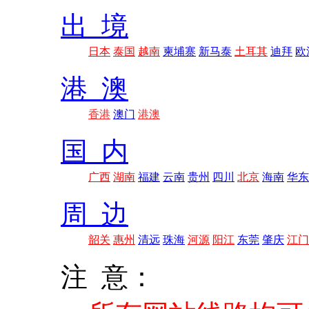
出 境
日本
泰国
越南
柬埔寨
新马泰
土耳其
迪拜
欧
港 澳
香港
澳门
港澳
国 内
广西
湖南
福建
云南
贵州
四川
北京
海南
华东
周 边
韶关
惠州
清远
珠海
河源
阳江
东莞
肇庆
江门
注 意：