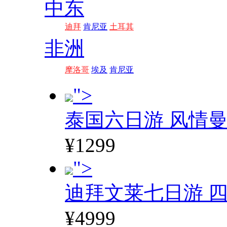
中东
迪拜
肯尼亚
土耳其
非洲
摩洛哥
埃及
肯尼亚
">
泰国六日游 风情
¥1299
">
迪拜文莱七日游 四
¥4999