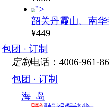
">
韶关丹霞山、南华
¥449
包团 · 订制
定制
电话：4006-961-86
包团 · 订制
海 岛
巴厘岛
普吉岛
沙巴
斯里兰卡
其他…