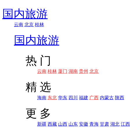
国内旅游
云南
北京
桂林
国内旅游
热 门
云南
桂林
厦门
湖南
贵州
北京
精 选
海南
东北
华东
四川
福建
广西
内蒙古
陕西
更 多
新疆
西藏
山西
山东
安徽
青海
甘肃
湖北
江西