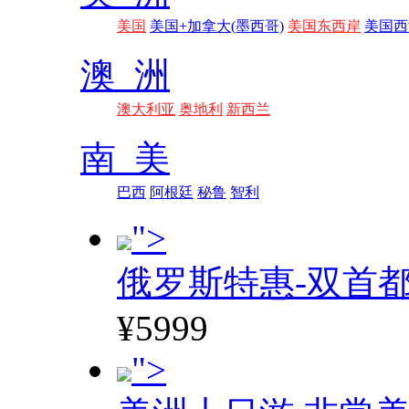
美国
美国+加拿大(墨西哥)
美国东西岸
美国西
澳 洲
澳大利亚
奥地利
新西兰
南 美
巴西
阿根廷
秘鲁
智利
">
俄罗斯特惠-双首
¥5999
">