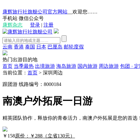
康辉旅行社旗舰公司官方网站
__欢迎您……
手机站
微信公众号
康辉杂志
登录
|
注册
云南
香港
泰国
日本
巴厘岛
邮轮度假
热门出游目的地
首页
当季最热
出境旅游
海岛旅游
国内旅游
周边旅游
包团 · 
当前位置：
首页
>
深圳周边
跟团游
线路编号：8000184
南澳户外拓展一日游
精英团队协作，释放你的青春活力，南澳户外拓展是您的首选
￥
158
原价：￥288（立省130元）