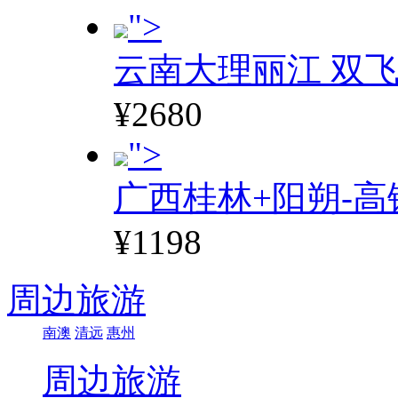
">
云南大理丽江 双飞
¥2680
">
广西桂林+阳朔-高
¥1198
周边旅游
南澳
清远
惠州
周边旅游