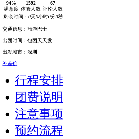
94%
1592
67
满意度
体验人数
评论人数
剩余时间：
0
天
0
小时
0
分
0
秒
交通信息：
旅游巴士
出团时间：
包团天天发
出发城市：
深圳
补差价
行程安排
团费说明
注意事项
预约流程