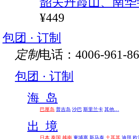
韶关丹霞山、南华
¥449
包团 · 订制
定制
电话：4006-961-86
包团 · 订制
海 岛
巴厘岛
普吉岛
沙巴
斯里兰卡
其他…
出 境
日本
泰国
越南
柬埔寨
新马泰
土耳其
迪拜
欧