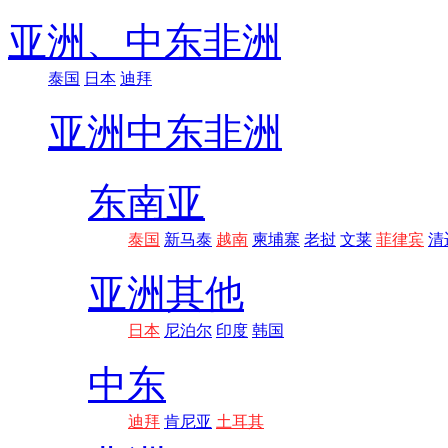
亚洲、
中东非洲
泰国
日本
迪拜
亚洲
中东非洲
东南亚
泰国
新马泰
越南
柬埔寨
老挝
文莱
菲律宾
清
亚洲其他
日本
尼泊尔
印度
韩国
中东
迪拜
肯尼亚
土耳其