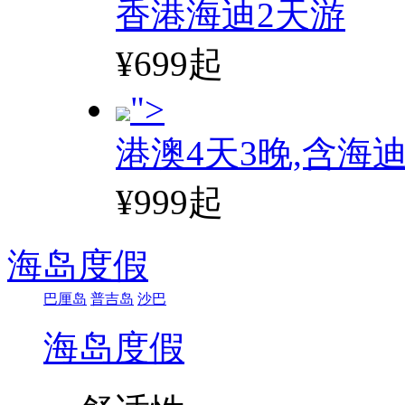
香港海迪2天游
¥699起
">
港澳4天3晚,含海
¥999起
海岛度假
巴厘岛
普吉岛
沙巴
海岛度假