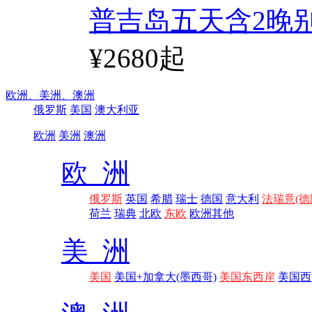
普吉岛五天含2晚
¥2680起
欧洲、
美洲、
澳洲
俄罗斯
美国
澳大利亚
欧洲
美洲
澳洲
欧 洲
俄罗斯
英国
希腊
瑞士
德国
意大利
法瑞意(德
荷兰
瑞典
北欧
东欧
欧洲其他
美 洲
美国
美国+加拿大(墨西哥)
美国东西岸
美国西