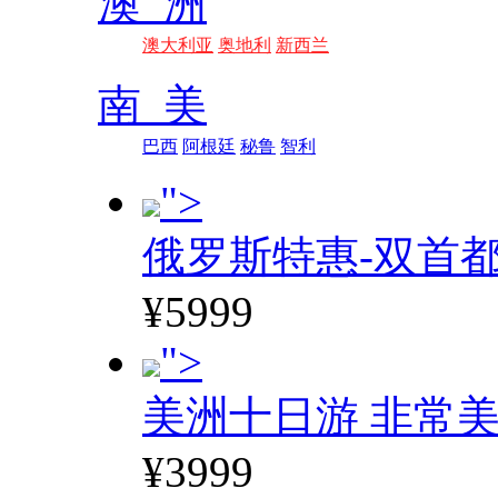
澳 洲
澳大利亚
奥地利
新西兰
南 美
巴西
阿根廷
秘鲁
智利
">
俄罗斯特惠-双首
¥5999
">
美洲十日游 非常美
¥3999