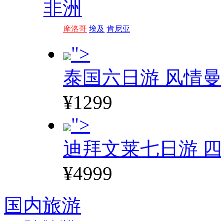
非洲
摩洛哥
埃及
肯尼亚
">
泰国六日游 风情
¥1299
">
迪拜文莱七日游 四
¥4999
国内旅游