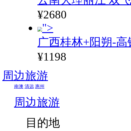
¥2680
">
广西桂林+阳朔-高
¥1198
周边旅游
南澳
清远
惠州
周边旅游
目的地