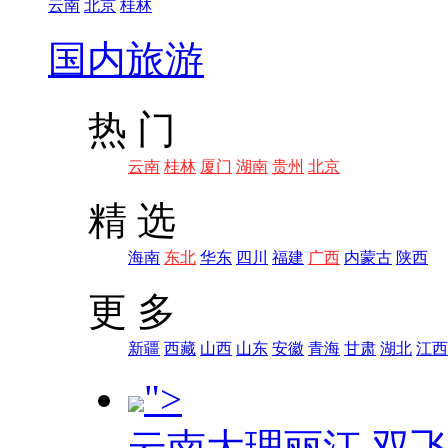
云南
北京
桂林
国内旅游
热 门
云南
桂林
厦门
湖南
贵州
北京
精 选
海南
东北
华东
四川
福建
广西
内蒙古
陕西
更 多
新疆
西藏
山西
山东
安徽
青海
甘肃
湖北
江西
">
云南大理丽江 双飞