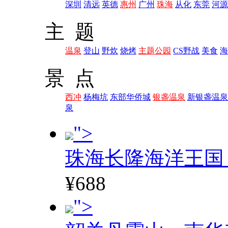
深圳
清远
英德
惠州
广州
珠海
从化
东莞
河源
主 题
温泉
登山
野炊
烧烤
主题公园
CS野战
美食
海
景 点
西冲
杨梅坑
东部华侨城
银盏温泉
新银盏温泉
泉
">
珠海长隆海洋王国
¥688
">