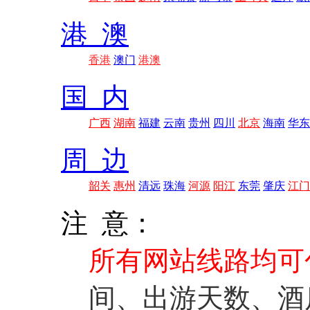
港 澳
香港
澳门
港澳
国 内
广西
湖南
福建
云南
贵州
四川
北京
海南
华东
周 边
韶关
惠州
清远
珠海
河源
阳江
东莞
肇庆
江门
注 意：
所有网站线路均可
间、出游天数、酒