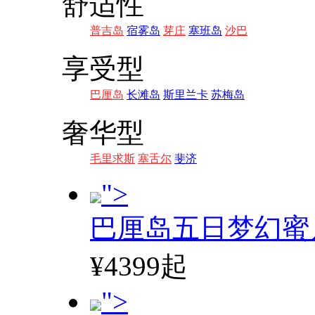
舒适性
普吉岛
宿雾岛
芽庄
塞班岛
沙巴
享受型
巴厘岛
长滩岛
斯里兰卡
苏梅岛
奢华型
毛里求斯
塞舌尔
斐济
">
巴厘岛五日梦幻蜜
¥4399起
">