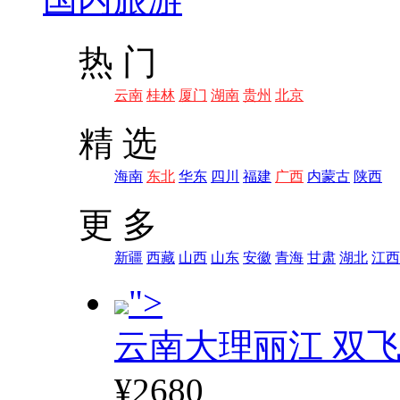
热 门
云南
桂林
厦门
湖南
贵州
北京
精 选
海南
东北
华东
四川
福建
广西
内蒙古
陕西
更 多
新疆
西藏
山西
山东
安徽
青海
甘肃
湖北
江西
">
云南大理丽江 双飞
¥2680