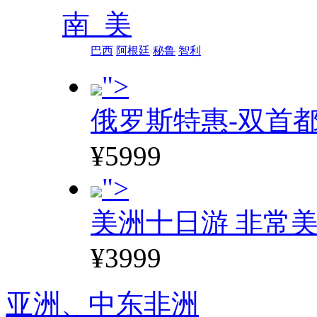
南 美
巴西
阿根廷
秘鲁
智利
">
俄罗斯特惠-双首
¥5999
">
美洲十日游 非常美
¥3999
亚洲、
中东非洲