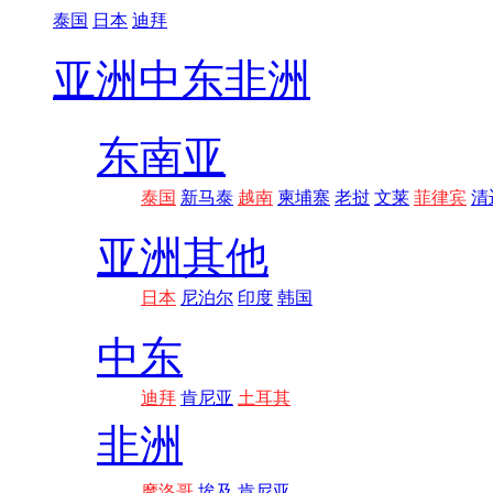
泰国
日本
迪拜
亚洲
中东非洲
东南亚
泰国
新马泰
越南
柬埔寨
老挝
文莱
菲律宾
清
亚洲其他
日本
尼泊尔
印度
韩国
中东
迪拜
肯尼亚
土耳其
非洲
摩洛哥
埃及
肯尼亚