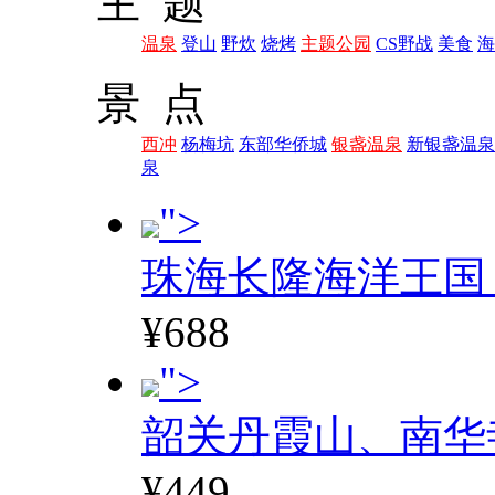
主 题
温泉
登山
野炊
烧烤
主题公园
CS野战
美食
海
景 点
西冲
杨梅坑
东部华侨城
银盏温泉
新银盏温泉
泉
">
珠海长隆海洋王国
¥688
">
韶关丹霞山、南华
¥449