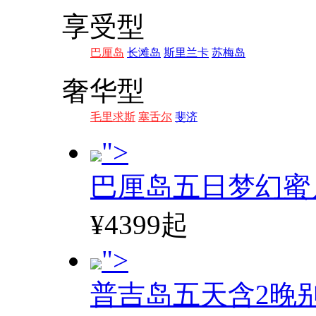
享受型
巴厘岛
长滩岛
斯里兰卡
苏梅岛
奢华型
毛里求斯
塞舌尔
斐济
">
巴厘岛五日梦幻蜜
¥4399起
">
普吉岛五天含2晚