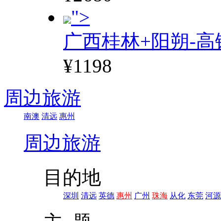
">
广西桂林+阳朔-高
¥1198
周边旅游
南澳
清远
惠州
周边旅游
目的地
深圳
清远
英德
惠州
广州
珠海
从化
东莞
河源