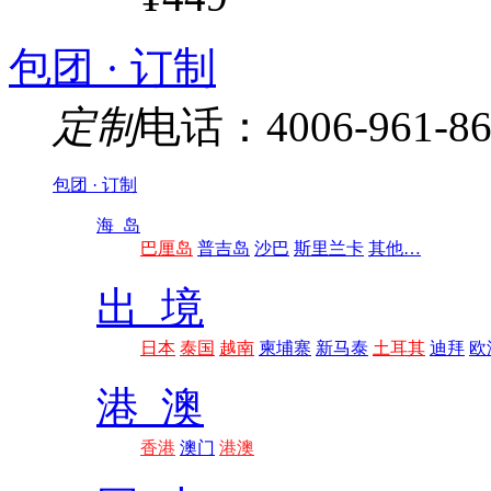
包团 · 订制
定制
电话：4006-961-86
包团 · 订制
海 岛
巴厘岛
普吉岛
沙巴
斯里兰卡
其他…
出 境
日本
泰国
越南
柬埔寨
新马泰
土耳其
迪拜
欧
港 澳
香港
澳门
港澳