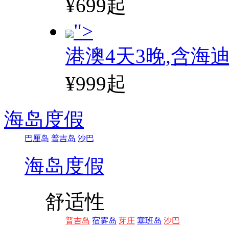
¥699起
">
港澳4天3晚,含海
¥999起
海岛度假
巴厘岛
普吉岛
沙巴
海岛度假
舒适性
普吉岛
宿雾岛
芽庄
塞班岛
沙巴