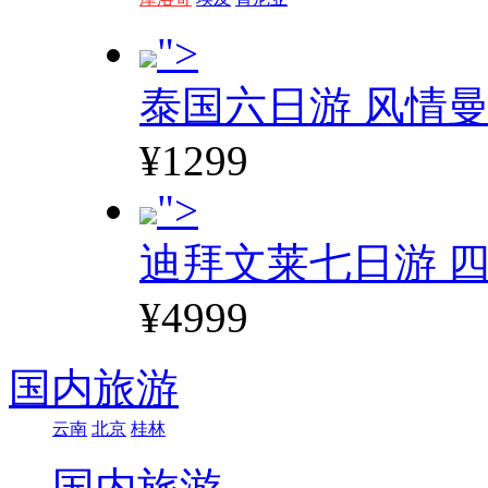
">
泰国六日游 风情
¥1299
">
迪拜文莱七日游 四
¥4999
国内旅游
云南
北京
桂林
国内旅游