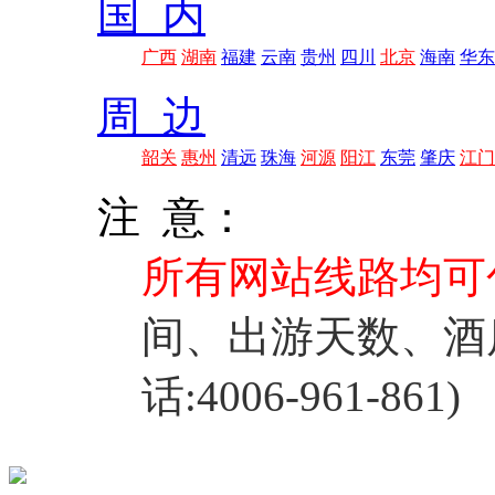
国 内
广西
湖南
福建
云南
贵州
四川
北京
海南
华东
周 边
韶关
惠州
清远
珠海
河源
阳江
东莞
肇庆
江门
注 意：
所有网站线路均可
间、出游天数、酒
话:4006-961-861)