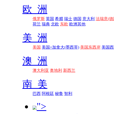
欧 洲
俄罗斯
英国
希腊
瑞士
德国
意大利
法瑞意(德
荷兰
瑞典
北欧
东欧
欧洲其他
美 洲
美国
美国+加拿大(墨西哥)
美国东西岸
美国西
澳 洲
澳大利亚
奥地利
新西兰
南 美
巴西
阿根廷
秘鲁
智利
">