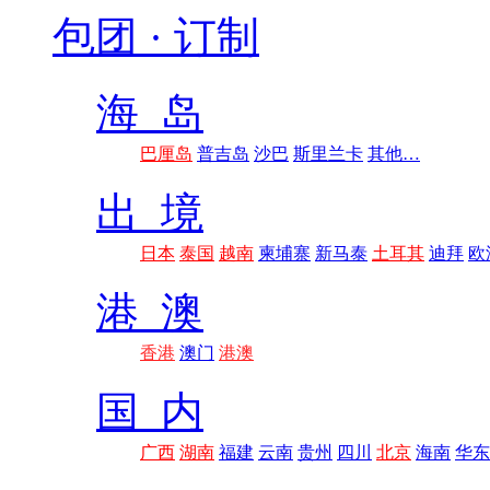
包团 · 订制
海 岛
巴厘岛
普吉岛
沙巴
斯里兰卡
其他…
出 境
日本
泰国
越南
柬埔寨
新马泰
土耳其
迪拜
欧
港 澳
香港
澳门
港澳
国 内
广西
湖南
福建
云南
贵州
四川
北京
海南
华东