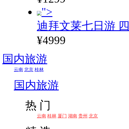
">
迪拜文莱七日游 四
¥4999
国内旅游
云南
北京
桂林
国内旅游
热 门
云南
桂林
厦门
湖南
贵州
北京