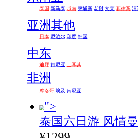
泰国
新马泰
越南
柬埔寨
老挝
文莱
菲律宾
清
亚洲其他
日本
尼泊尔
印度
韩国
中东
迪拜
肯尼亚
土耳其
非洲
摩洛哥
埃及
肯尼亚
">
泰国六日游 风情
¥1299