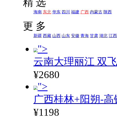
精 选
海南
东北
华东
四川
福建
广西
内蒙古
陕西
更 多
新疆
西藏
山西
山东
安徽
青海
甘肃
湖北
江西
">
云南大理丽江 双飞
¥2680
">
广西桂林+阳朔-高
¥1198