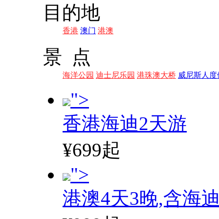
目的地
香港
澳门
港澳
景 点
海洋公园
迪士尼乐园
港珠澳大桥
威尼斯人度
">
香港海迪2天游
¥699起
">
港澳4天3晚,含海