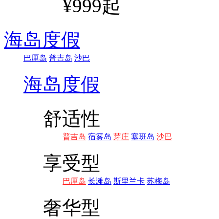
¥999起
海岛度假
巴厘岛
普吉岛
沙巴
海岛度假
舒适性
普吉岛
宿雾岛
芽庄
塞班岛
沙巴
享受型
巴厘岛
长滩岛
斯里兰卡
苏梅岛
奢华型