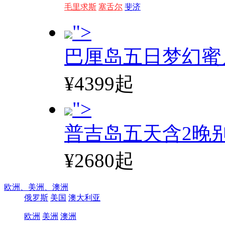
毛里求斯
塞舌尔
斐济
">
巴厘岛五日梦幻蜜
¥4399起
">
普吉岛五天含2晚
¥2680起
欧洲、
美洲、
澳洲
俄罗斯
美国
澳大利亚
欧洲
美洲
澳洲