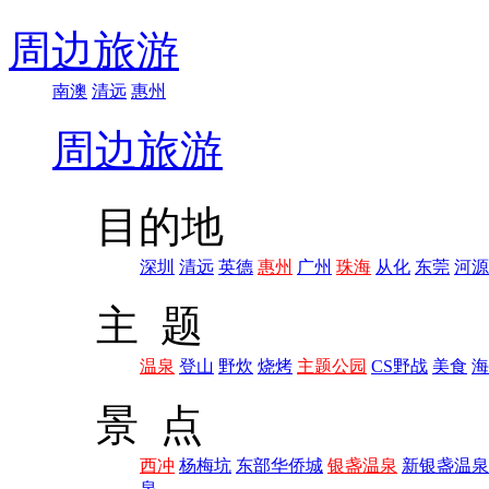
周边旅游
南澳
清远
惠州
周边旅游
目的地
深圳
清远
英德
惠州
广州
珠海
从化
东莞
河源
主 题
温泉
登山
野炊
烧烤
主题公园
CS野战
美食
海
景 点
西冲
杨梅坑
东部华侨城
银盏温泉
新银盏温泉
泉