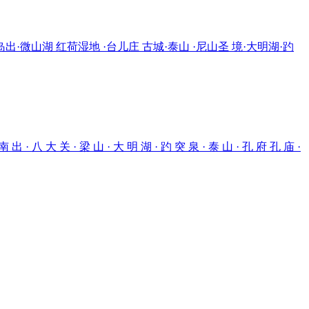
岛出·微山湖 红荷湿地 ·台儿庄 古城·泰山 ·尼山圣 境·大明湖·趵
 关 · 梁 山 · 大 明 湖 · 趵 突 泉 · 泰 山 · 孔 府 孔 庙 ·