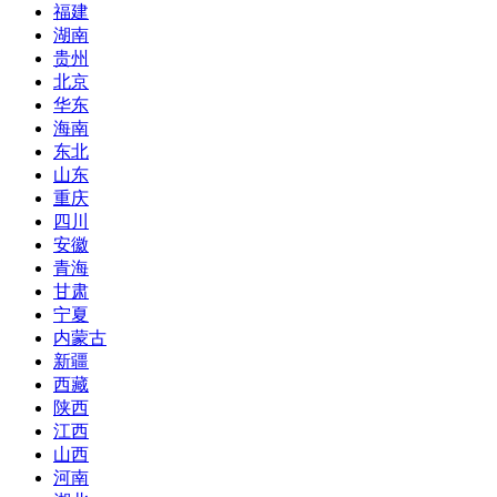
福建
湖南
贵州
北京
华东
海南
东北
山东
重庆
四川
安徽
青海
甘肃
宁夏
内蒙古
新疆
西藏
陕西
江西
山西
河南