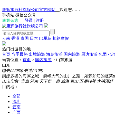
康辉旅行社旗舰公司官方网站
__欢迎您……
手机站
微信公众号
康辉杂志
登录
|
注册
云南
香港
泰国
日本
巴厘岛
邮轮度假
热门出游目的地
首页
当季最热
出境旅游
海岛旅游
国内旅游
周边旅游
包团 · 
当前位置：
首页
>
国内旅游
>
山东旅游
山东
想去
(22086)
去过
(4109)
婀娜多姿的海滨之城，巍峨大气的山川之巅，如梦如幻的蓬莱仙
山东印象:
青岛
济南
天下第一泉
威海
泰山
五岳独尊
大明湖畔
目的地：
全部
深圳
云南
广西