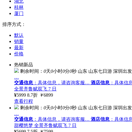
湖北
桂林
厦门
排序方式：
默认
销量
最新
价格
热销新品
剩余时间：
0
天
0
小时
0
分
0
秒
山东
山东七日游
深圳出发
…
交通信息
：具体信息，请咨询客服…
酒店信息
：具体信
全景齐鲁赋双飞 7 日
¥
5999
8.7折
￥
6899
查看行程
剩余时间：
0
天
0
小时
0
分
0
秒
山东
山东七日游
深圳出发
…
交通信息
：具体信息，请咨询客服…
酒店信息
：具体信
甜樱悠梦 全景齐鲁赋双飞 7 日
¥
5699
7.5折
￥
7599