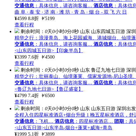
交通信息
：具体信息，请咨询客服…
酒店信息
：具体信
曲 阜 · 泰 安 · 济 南 · 潍 坊 · 青 岛 · 烟 台 - 双 飞 六 日
¥
4599
8.8折
￥
5199
查看行程
剩余时间：
0
天
0
小时
0
分
0
秒
山东
山东四城五日游
深圳
精华之行：浪漫青岛、海上花园威海、港城烟台、仙境蓬
交通信息
：具体信息，请咨询客服…
酒店信息
：具体信
<山东四城五日游>【印象半岛】
¥
3399
7.6折
￥
4500
查看行程
剩余时间：
0
天
0
小时
0
分
0
秒
山东
鲁辽九地七日游
深圳
精华之行：壮丽泰山、仙境蓬莱、儒家发源地-尼山圣境
交通信息
：具体信息，请咨询客服…
酒店信息
：具体信
<鲁辽九地七日游>【鲁辽盛宴】
¥
4799
7.4折
￥
6500
查看行程
剩余时间：
0
天
0
小时
0
分
0
秒
山东
山东五日游
深圳出发
全程入住四星标准酒店+烟台升级 1 晚五星标准酒店，舒
交通信息
：飞机…
酒店信息
：四星标准酒店…
团期
：具
<山东五日游>山东半岛-烟台+蓬莱+威海+青岛
¥
1999
5.1折
￥
3899