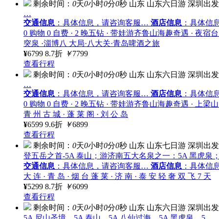
剩余时间：
0
天
0
小时
0
分
0
秒
山东
山东六日游
深圳出发
…
交通信息
：具体信息，请咨询客服…
酒店信息
：具体信
0 购物 0 自费 · 2 晚五钻 · 带娃游齐鲁山海趣奇遇 ·
突泉 ·淄博八 大局·八大关·青岛啤酒之旅
¥
6799
8.7折
￥
7799
查看行程
剩余时间：
0
天
0
小时
0
分
0
秒
山东
山东六日游
深圳出发
…
交通信息
：具体信息，请咨询客服…
酒店信息
：具体信
0 购物 0 自费 · 2 晚五钻 · 带娃游齐鲁山海趣奇遇 · 上梁山+赏
青 州 古 城 · 蓬 莱 阁 · 刘 公 岛
¥
6599
9.6折
￥
6899
查看行程
剩余时间：
0
天
0
小时
0
分
0
秒
山东
山东七日游
深圳出发
登五岳之首-5A 泰山；游济南五大名泉之一：5A 黑虎泉
交通信息
：具体信息，请咨询客服…
酒店信息
：具体信
大 连 · 青 岛 · 烟 台 蓬 莱 · 济 南 · 泰 安 轻 奢 双 飞 7 天
¥
5299
8.7折
￥
6099
查看行程
剩余时间：
0
天
0
小时
0
分
0
秒
山东
山东六日游
深圳出发
5A 尼山圣境、5A 泰山、5A 八仙过海、5A 黑虎泉、5…