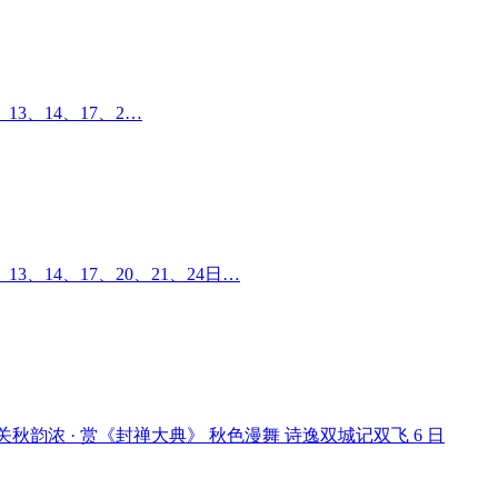
、13、14、17、2…
13、14、17、20、21、24日…
大关秋韵浓 · 赏《封禅大典》 秋色漫舞 诗逸双城记双飞 6 日