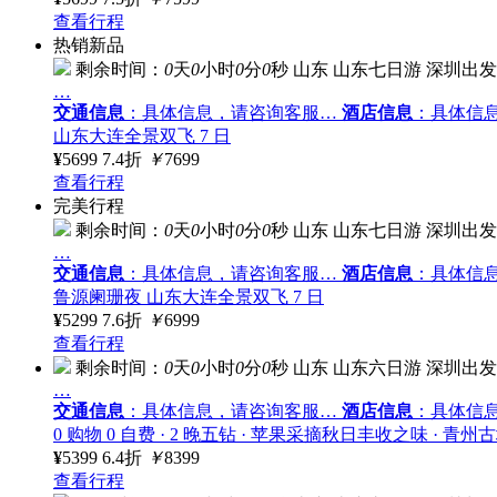
查看行程
热销新品
剩余时间：
0
天
0
小时
0
分
0
秒
山东
山东七日游
深圳出发
…
交通信息
：具体信息，请咨询客服…
酒店信息
：具体信
山东大连全景双飞 7 日
¥
5699
7.4折
￥
7699
查看行程
完美行程
剩余时间：
0
天
0
小时
0
分
0
秒
山东
山东七日游
深圳出发
…
交通信息
：具体信息，请咨询客服…
酒店信息
：具体信
鲁源阑珊夜 山东大连全景双飞 7 日
¥
5299
7.6折
￥
6999
查看行程
剩余时间：
0
天
0
小时
0
分
0
秒
山东
山东六日游
深圳出发
…
交通信息
：具体信息，请咨询客服…
酒店信息
：具体信
0 购物 0 自费 · 2 晚五钻 · 苹果采摘秋日丰收之味 
¥
5399
6.4折
￥
8399
查看行程