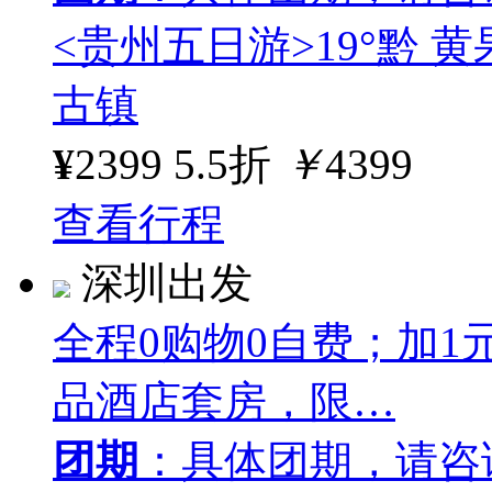
<贵州五日游>19°黔 
古镇
¥
2399
5.5折
￥
4399
查看行程
深圳出发
全程0购物0自费；加1
品酒店套房，限…
团期
：具体团期，请咨