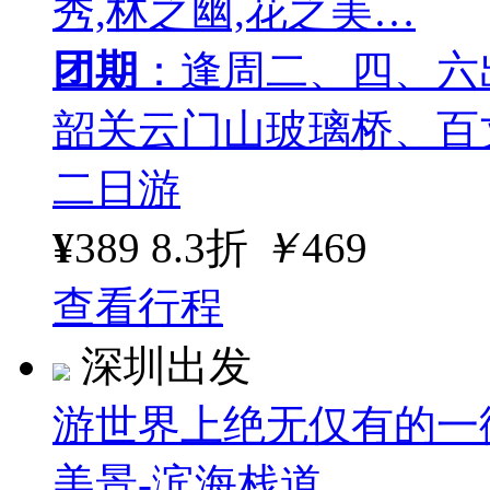
秀,林之幽,花之美…
团期
：逢周二、四、六
韶关云门山玻璃桥、百
二日游
¥
389
8.3折
￥
469
查看行程
深圳出发
游世界上绝无仅有的一
美景-滨海栈道…