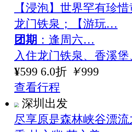
【浸泡】世界罕有珍惜
龙门铁泉；【游玩…
团期
：逢周六…
入住龙门铁泉、香溪堡
¥
599
6.0折
￥
999
查看行程
深圳出发
尽享原是森林峡谷漂流