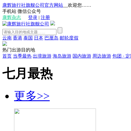
康辉旅行社旗舰公司官方网站
__欢迎您……
手机站
微信公众号
康辉杂志
登录
|
注册
云南
香港
泰国
日本
巴厘岛
邮轮度假
热门出游目的地
首页
当季最热
出境旅游
海岛旅游
国内旅游
周边旅游
包团 · 
七月最热
更多>>