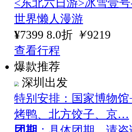
<东北六日游>冰雪壹号
世界懒人漫游
¥
7399
8.0折
￥
9219
查看行程
爆款推荐
深圳出发
特别安排：国家博物馆
烤鸭、北方饺子、京…
团期
：具体团期，请咨