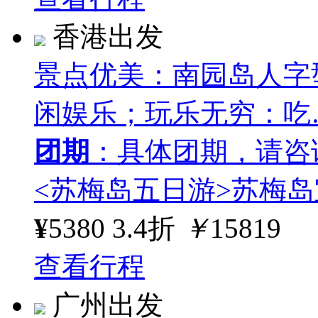
香港出发
景点优美：南园岛人字
闲娱乐；玩乐无穷：吃
团期
：具体团期，请咨
<苏梅岛五日游>苏梅岛
¥
5380
3.4折
￥
15819
查看行程
广州出发