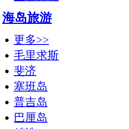
海岛旅游
更多>>
毛里求斯
斐济
塞班岛
普吉岛
巴厘岛