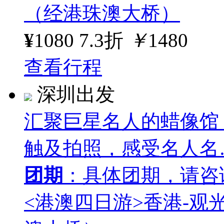
（经港珠澳大桥）
¥
1080
7.3折
￥
1480
查看行程
深圳出发
汇聚巨星名人的蜡像馆
触及拍照，感受名人名
团期
：具体团期，请咨
<港澳四日游>香港-