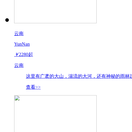
云南
YunNan
￥
2280
起
云南
这里有广袤的大山，湍流的大河，还有神秘的雨林以
查看>>