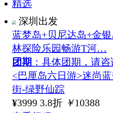
精选
深圳出发
蓝梦岛+贝尼达岛+金
林探险乐园畅游T河…
团期
：具体团期，请咨
<巴厘岛六日游>迷尚蓝
街-绿野仙踪
¥
3999
3.8折
￥
10388