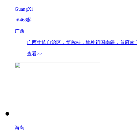
GuangXi
￥
468
起
广西
广西壮族自治区，简称桂，地处祖国南疆，首府南宁
查看>>
海岛