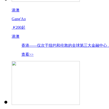
港澳
Gang'Ao
￥
200
起
港澳
香港——仅次于纽约和伦敦的全球第三大金融中心，“东方之
查看>>