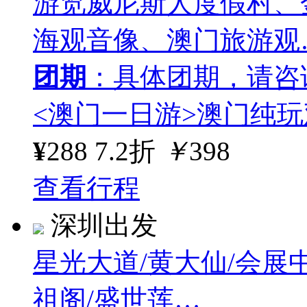
游览威尼斯人度假村、
海观音像、澳门旅游观
团期
：具体团期，请咨
<澳门一日游>澳门纯
¥
288
7.2折
￥
398
查看行程
深圳出发
星光大道/黄大仙/会展
祖阁/盛世莲…