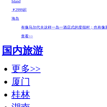
Island
￥
2999
起
海岛
有像马尔代夫这样一岛一酒店式的度假村；也有像塞
查看>>
国内旅游
更多>>
厦门
桂林