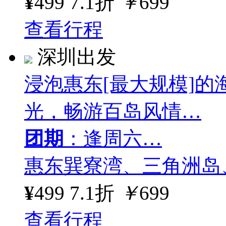
¥
499
7.1折
￥
699
查看行程
深圳出发
浸泡惠东[最大规模]
光，畅游百岛风情…
团期
：逢周六…
惠东巽寮湾、三角洲岛
¥
499
7.1折
￥
699
查看行程