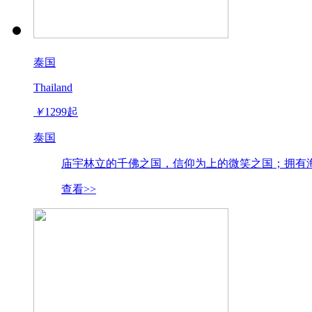
泰国
Thailand
￥
1299
起
泰国
庙宇林立的千佛之国，信仰为上的微笑之国；拥有海
查看>>