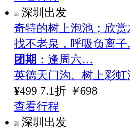
深圳出发
奇特的树上泡池；欣赏
找不老泉，呼吸负离子
团期
：逢周六…
英德天门沟、树上彩虹
¥
499
7.1折
￥
698
查看行程
深圳出发