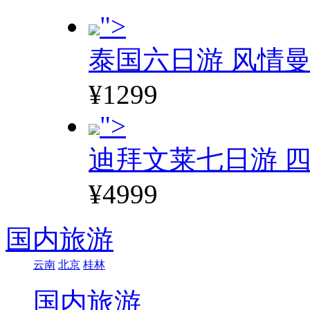
">
泰国六日游 风情
¥1299
">
迪拜文莱七日游 四
¥4999
国内旅游
云南
北京
桂林
国内旅游