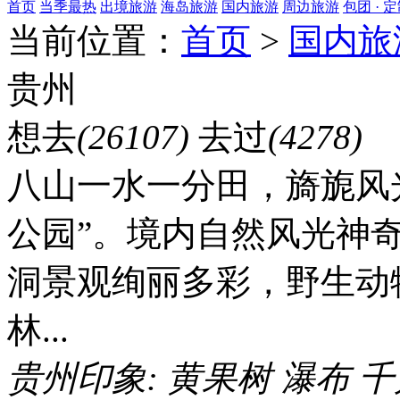
首页
当季最热
出境旅游
海岛旅游
国内旅游
周边旅游
包团 · 
当前位置：
首页
>
国内旅
贵州
想去
(26107)
去过
(4278)
八山一水一分田，旖旎风
公园”。境内自然风光神
洞景观绚丽多彩，野生动
林...
贵州印象:
黄果树
瀑布
千