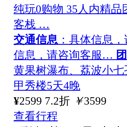
纯玩0购物 35人内精
客栈 …
交通信息
：具体信息，
信息，请咨询客服…
团
黄果树瀑布、荔波小七
甲秀楼5天4晚
¥
2599
7.2折
￥
3599
查看行程