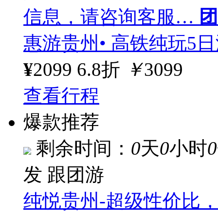
信息，请咨询客服…
团
惠游贵州• 高铁纯玩5
¥
2099
6.8折
￥
3099
查看行程
爆款推荐
剩余时间：
0
天
0
小时
0
发
跟团游
纯悦贵州-超级性价比，