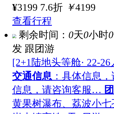
¥
3199
7.6折
￥
4199
查看行程
剩余时间：
0
天
0
小时
0
发
跟团游
[2+1陆地头等舱· 22-
交通信息
：具体信息，
信息，请咨询客服…
团
黄果树瀑布、荔波小七