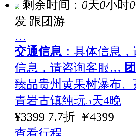
剩余时间：
0
天
0
小时
0
发
跟团游
…
交通信息
：具体信息，
信息，请咨询客服…
团
臻品贵州黄果树瀑布、
青岩古镇纯玩5天4晚
¥
3399
7.7折
￥
4399
查看行程