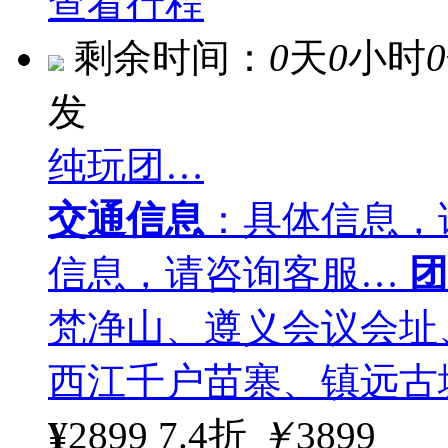
查看行程
剩余时间：
0
天
0
小时
0
发
纯玩团…
交通信息
：具体信息，
信息，请咨询客服…
团
梵净山、遵义会议会址
西江千户苗寨、镇远古
¥
2899
7.4折
￥
3899