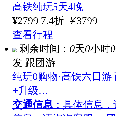
高铁纯玩5天4晚
¥
2799
7.4折
￥
3799
查看行程
剩余时间：
0
天
0
小时
0
发
跟团游
纯玩0购物·高铁六日游
+升级…
交通信息
：具体信息，