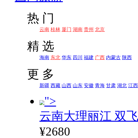
热 门
云南
桂林
厦门
湖南
贵州
北京
精 选
海南
东北
华东
四川
福建
广西
内蒙古
陕西
更 多
新疆
西藏
山西
山东
安徽
青海
甘肃
湖北
江西
">
云南大理丽江 双飞
¥2680