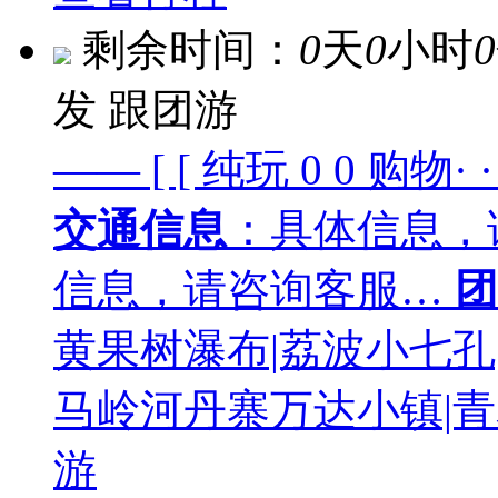
剩余时间：
0
天
0
小时
0
发
跟团游
—— [ [ 纯玩 0 0 购物· ·
交通信息
：具体信息，
信息，请咨询客服…
团
黄果树瀑布|荔波小七孔|
马岭河丹寨万达小镇|青岩
游