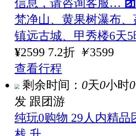
信息，请咨询客服…
团
梵净山、黄果树瀑布、
镇远古城、甲秀楼6天5
¥
2599
7.2折
￥
3599
查看行程
剩余时间：
0
天
0
小时
0
发
跟团游
纯玩0购物 29人内精
栈 升…