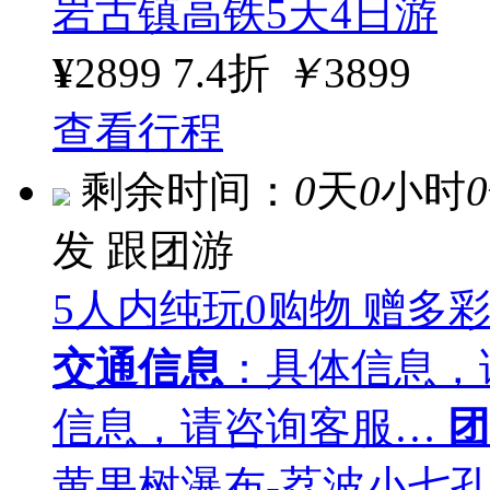
岩古镇高铁5天4日游
¥
2899
7.4折
￥
3899
查看行程
剩余时间：
0
天
0
小时
0
发
跟团游
5人内纯玩0购物 赠多彩贵
交通信息
：具体信息，
信息，请咨询客服…
团
黄果树瀑布-荔波小七孔