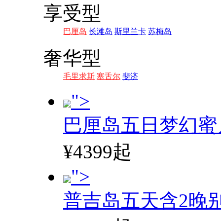
享受型
巴厘岛
长滩岛
斯里兰卡
苏梅岛
奢华型
毛里求斯
塞舌尔
斐济
">
巴厘岛五日梦幻蜜
¥4399起
">
普吉岛五天含2晚