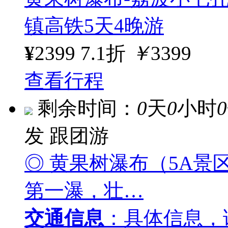
镇高铁5天4晚游
¥
2399
7.1折
￥
3399
查看行程
剩余时间：
0
天
0
小时
0
发
跟团游
◎ 黄果树瀑布（5A
第一瀑，壮…
交通信息
：具体信息，