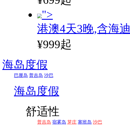
">
港澳4天3晚,含海
¥999起
海岛度假
巴厘岛
普吉岛
沙巴
海岛度假
舒适性
普吉岛
宿雾岛
芽庄
塞班岛
沙巴