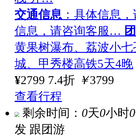
交通信息
：具体信息，
信息，请咨询客服…
团
黄果树瀑布、荔波小七
城、甲秀楼高铁5天4晚
¥
2799
7.4折
￥
3799
查看行程
剩余时间：
0
天
0
小时
0
发
跟团游