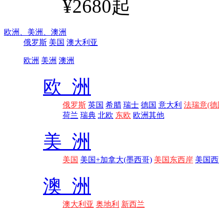
¥2680起
欧洲、
美洲、
澳洲
俄罗斯
美国
澳大利亚
欧洲
美洲
澳洲
欧 洲
俄罗斯
英国
希腊
瑞士
德国
意大利
法瑞意(德
荷兰
瑞典
北欧
东欧
欧洲其他
美 洲
美国
美国+加拿大(墨西哥)
美国东西岸
美国西
澳 洲
澳大利亚
奥地利
新西兰