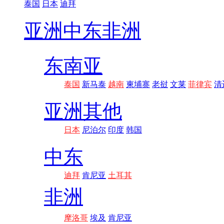
泰国
日本
迪拜
亚洲
中东非洲
东南亚
泰国
新马泰
越南
柬埔寨
老挝
文莱
菲律宾
清
亚洲其他
日本
尼泊尔
印度
韩国
中东
迪拜
肯尼亚
土耳其
非洲
摩洛哥
埃及
肯尼亚