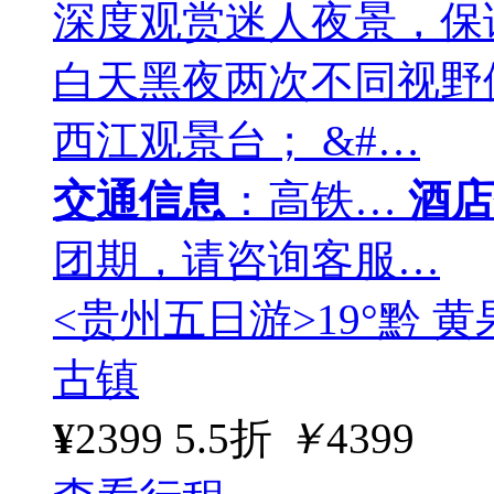
深度观赏迷人夜景，保
白天黑夜两次不同视野
西江观景台； &#…
交通信息
：高铁…
酒店
团期，请咨询客服…
<贵州五日游>19°黔 
古镇
¥
2399
5.5折
￥
4399