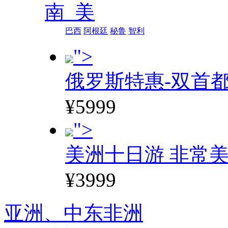
南 美
巴西
阿根廷
秘鲁
智利
">
俄罗斯特惠-双首
¥5999
">
美洲十日游 非常美
¥3999
亚洲、
中东非洲