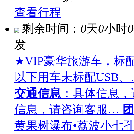
查看行程
剩余时间：
0
天
0
小时
0
发
★VIP豪华旅游车，标
以下用车未标配USB、
交通信息
：具体信息，
信息，请咨询客服…
团
黄果树瀑布•荔波小七孔