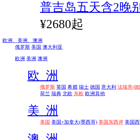
普吉岛五天含2晚
¥2680起
欧洲、
美洲、
澳洲
俄罗斯
美国
澳大利亚
欧洲
美洲
澳洲
欧 洲
俄罗斯
英国
希腊
瑞士
德国
意大利
法瑞意(德
荷兰
瑞典
北欧
东欧
欧洲其他
美 洲
美国
美国+加拿大(墨西哥)
美国东西岸
美国西
澳 洲