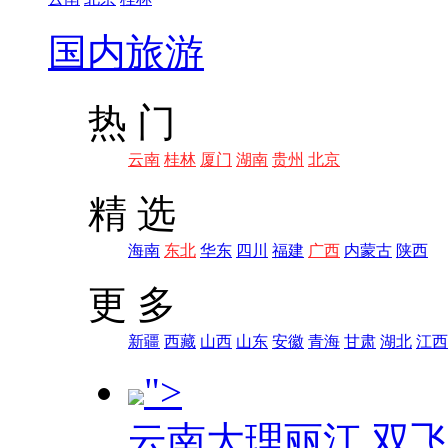
国内旅游
热 门
云南
桂林
厦门
湖南
贵州
北京
精 选
海南
东北
华东
四川
福建
广西
内蒙古
陕西
更 多
新疆
西藏
山西
山东
安徽
青海
甘肃
湖北
江西
">
云南大理丽江 双飞