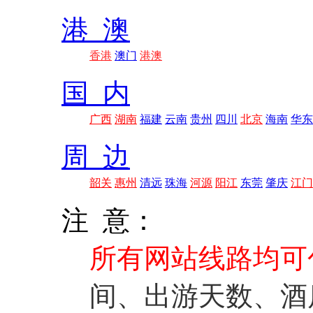
港 澳
香港
澳门
港澳
国 内
广西
湖南
福建
云南
贵州
四川
北京
海南
华东
周 边
韶关
惠州
清远
珠海
河源
阳江
东莞
肇庆
江门
注 意：
所有网站线路均可
间、出游天数、酒