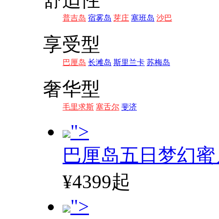
普吉岛
宿雾岛
芽庄
塞班岛
沙巴
享受型
巴厘岛
长滩岛
斯里兰卡
苏梅岛
奢华型
毛里求斯
塞舌尔
斐济
">
巴厘岛五日梦幻蜜
¥4399起
">