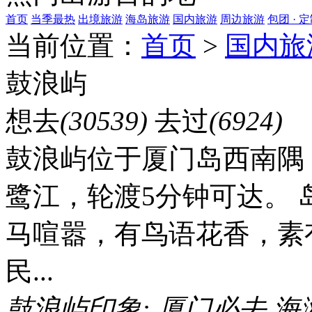
首页
当季最热
出境旅游
海岛旅游
国内旅游
周边旅游
包团 · 
当前位置：
首页
>
国内旅
鼓浪屿
想去
(30539)
去过
(6924)
鼓浪屿位于厦门岛西南隅
鹭江，轮渡5分钟可达。
马喧嚣，有鸟语花香，素
民...
鼓浪屿印象:
厦门必去
海