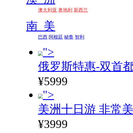
澳大利亚
奥地利
新西兰
南 美
巴西
阿根廷
秘鲁
智利
">
俄罗斯特惠-双首
¥5999
">
美洲十日游 非常美
¥3999