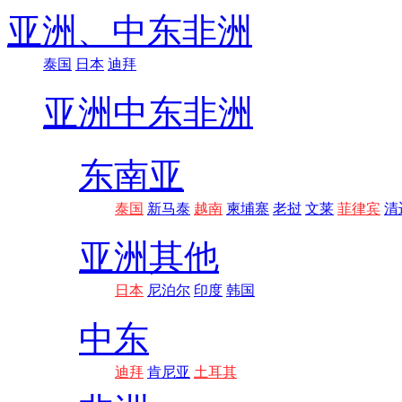
亚洲、
中东非洲
泰国
日本
迪拜
亚洲
中东非洲
东南亚
泰国
新马泰
越南
柬埔寨
老挝
文莱
菲律宾
清
亚洲其他
日本
尼泊尔
印度
韩国
中东
迪拜
肯尼亚
土耳其