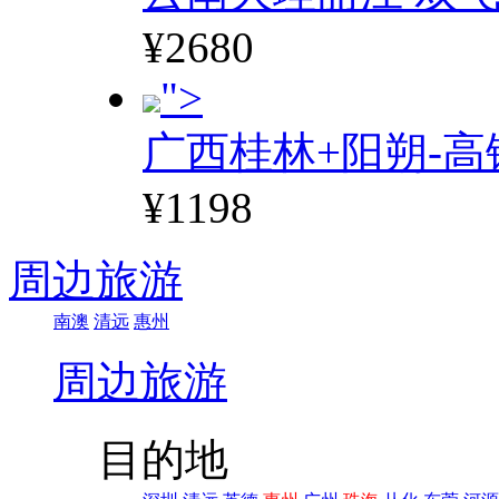
¥2680
">
广西桂林+阳朔-高
¥1198
周边旅游
南澳
清远
惠州
周边旅游
目的地