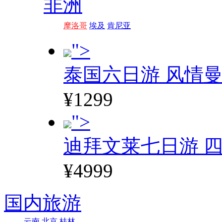
非洲
摩洛哥
埃及
肯尼亚
">
泰国六日游 风情
¥1299
">
迪拜文莱七日游 四
¥4999
国内旅游
云南
北京
桂林