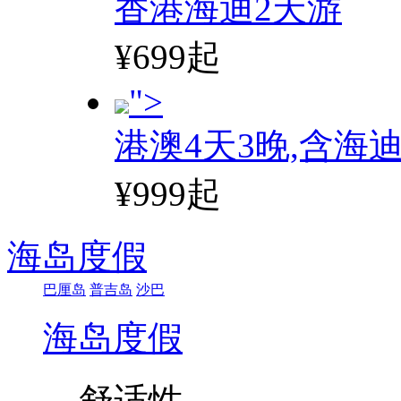
香港海迪2天游
¥699起
">
港澳4天3晚,含海
¥999起
海岛度假
巴厘岛
普吉岛
沙巴
海岛度假
舒适性