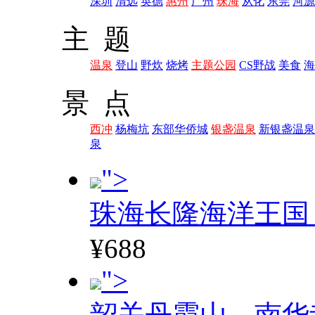
深圳
清远
英德
惠州
广州
珠海
从化
东莞
河源
主 题
温泉
登山
野炊
烧烤
主题公园
CS野战
美食
海
景 点
西冲
杨梅坑
东部华侨城
银盏温泉
新银盏温泉
泉
">
珠海长隆海洋王国
¥688
">
韶关丹霞山、南华