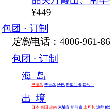
¥449
包团 · 订制
定制
电话：4006-961-86
包团 · 订制
海 岛
巴厘岛
普吉岛
沙巴
斯里兰卡
其他…
出 境
日本
泰国
越南
柬埔寨
新马泰
土耳其
迪拜
欧