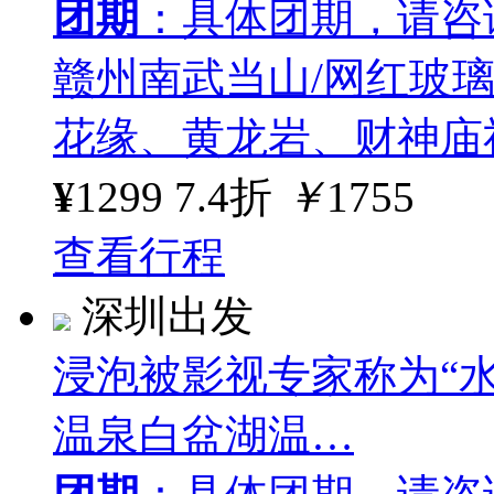
团期
：具体团期，请咨
赣州南武当山/网红玻
花缘、黄龙岩、财神庙
¥
1299
7.4折
￥
1755
查看行程
深圳出发
浸泡被影视专家称为“
温泉白盆湖温…