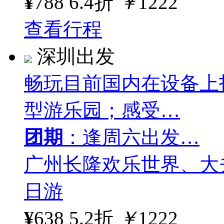
¥
788
6.4折
￥
1222
查看行程
深圳出发
畅玩目前国内在设备上
型游乐园；感受…
团期
：逢周六出发…
广州长隆欢乐世界、大
日游
¥
638
5.2折
￥
1222