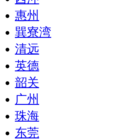
惠州
巽寮湾
清远
英德
韶关
广州
珠海
东莞