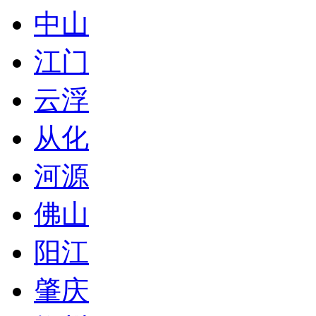
中山
江门
云浮
从化
河源
佛山
阳江
肇庆