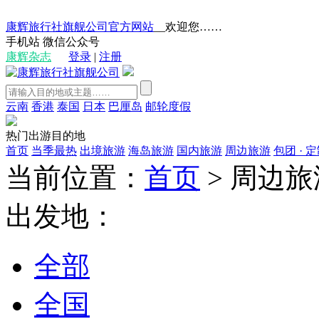
康辉旅行社旗舰公司官方网站
__欢迎您……
手机站
微信公众号
康辉杂志
登录
|
注册
云南
香港
泰国
日本
巴厘岛
邮轮度假
热门出游目的地
首页
当季最热
出境旅游
海岛旅游
国内旅游
周边旅游
包团 · 
当前位置：
首页
>
周边旅
出发地：
全部
全国