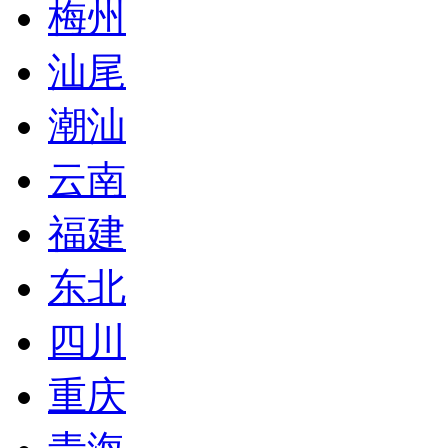
梅州
汕尾
潮汕
云南
福建
东北
四川
重庆