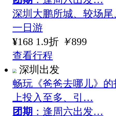
深圳大鹏所城、较场尾
一日游
¥
168
1.9折
￥
899
查看行程
深圳出发
畅玩《爸爸去哪儿》的
上投入至多、引…
团期
：逢周六出发…