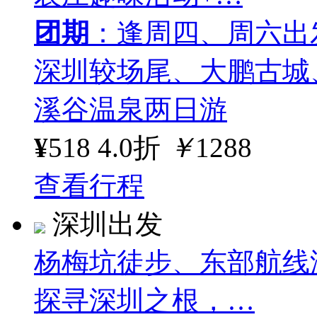
团期
：逢周四、周六出
深圳较场尾、大鹏古城
溪谷温泉两日游
¥
518
4.0折
￥
1288
查看行程
深圳出发
杨梅坑徒步、东部航线
探寻深圳之根，…