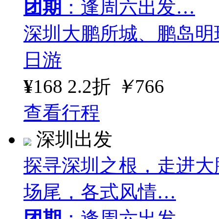
团期
：逢周六出发…
深圳大鹏所城、鹏岛明
日游
¥
168
2.2折
￥
766
查看行程
深圳出发
探寻深圳之根，走进大
场尾，各式风情…
团期
：逢周六出发…