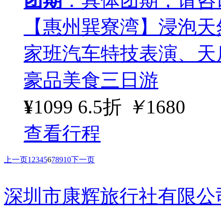
团期
：具体团期，请咨
【惠州巽寮湾】浸泡天
家班汽车特技表演、天
豪品美食三日游
¥
1099
6.5折
￥
1680
查看行程
上一页
1
2
3
4
5
6
7
8
9
10
下一页
深圳市康辉旅行社有限公