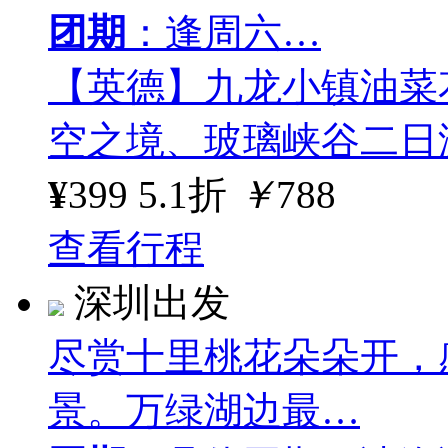
团期
：逢周六…
【英德】九龙小镇油菜
空之境、玻璃峡谷二日
¥
399
5.1折
￥
788
查看行程
深圳出发
尽赏十里桃花朵朵开，
景。万绿湖边最…